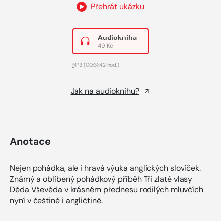
Přehrát ukázku
Audiokniha
49 Kč
MP3
(00:31:42 hod.)
Jak na audioknihu?
Anotace
Nejen pohádka, ale i hravá výuka anglických slovíček.
Známý a oblíbený pohádkový příběh Tři zlaté vlasy
Děda Vševěda v krásném přednesu rodilých mluvčích
nyní v češtině i angličtině.