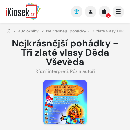
Přejít na hlavní obsah
0
Audioknihy
Nejkrásnější pohádky - Tři zlaté vlasy Děda
Nejkrásnější pohádky -
Tři zlaté vlasy Děda
Vševěda
Různí interpreti
,
Různí autoři