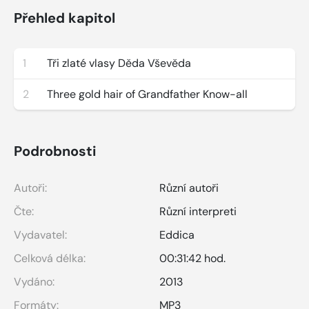
Přehled kapitol
1
Tři zlaté vlasy Děda Vševěda
2
Three gold hair of Grandfather Know-all
Podrobnosti
Autoři:
Různí autoři
Čte:
Různí interpreti
Vydavatel:
Eddica
Celková délka:
00:31:42 hod.
Vydáno:
2013
Formáty:
MP3