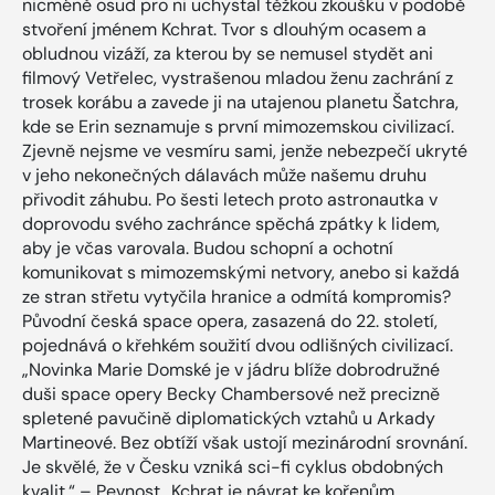
nicméně osud pro ni uchystal těžkou zkoušku v podobě
stvoření jménem Kchrat. Tvor s dlouhým ocasem a
obludnou vizáží, za kterou by se nemusel stydět ani
filmový Vetřelec, vystrašenou mladou ženu zachrání z
trosek korábu a zavede ji na utajenou planetu Šatchra,
kde se Erin seznamuje s první mimozemskou civilizací.
Zjevně nejsme ve vesmíru sami, jenže nebezpečí ukryté
v jeho nekonečných dálavách může našemu druhu
přivodit záhubu. Po šesti letech proto astronautka v
doprovodu svého zachránce spěchá zpátky k lidem,
aby je včas varovala. Budou schopní a ochotní
komunikovat s mimozemskými netvory, anebo si každá
ze stran střetu vytyčila hranice a odmítá kompromis?
Původní česká space opera, zasazená do 22. století,
pojednává o křehkém soužití dvou odlišných civilizací.
„Novinka Marie Domské je v jádru blíže dobrodružné
duši space opery Becky Chambersové než precizně
spletené pavučině diplomatických vztahů u Arkady
Martineové. Bez obtíží však ustojí mezinárodní srovnání.
Je skvělé, že v Česku vzniká sci-fi cyklus obdobných
kvalit.“ – Pevnost „Kchrat je návrat ke kořenům