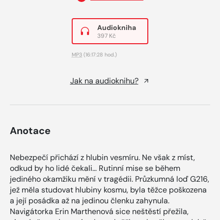
Audiokniha
397 Kč
MP3
(16:17:28 hod.)
Jak na audioknihu?
Anotace
Nebezpečí přichází z hlubin vesmíru. Ne však z míst,
odkud by ho lidé čekali… Rutinní mise se během
jediného okamžiku mění v tragédii. Průzkumná loď G216,
jež měla studovat hlubiny kosmu, byla těžce poškozena
a její posádka až na jedinou členku zahynula.
Navigátorka Erin Marthenová sice neštěstí přežila,