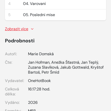
4
04. Varovani
5
05. Posledni mise
Zobrazit více
Podrobnosti
Autoři:
Marie Domská
Čte:
Jan Hofman
,
Anežka Šťastná
,
Jan Teplý
,
Zuzana Slavíková
,
Jakub Gottwald
,
Kryštof
Bartoš
,
Petr Šmíd
Vydavatel:
OneHotBook
Celková
16:17:28 hod.
délka:
Vydáno:
2026
Formáty:
MP3