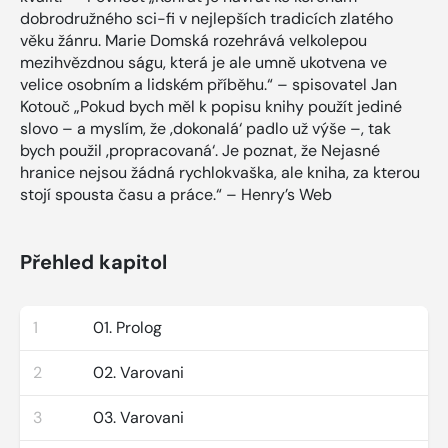
dobrodružného sci-fi v nejlepších tradicích zlatého
věku žánru. Marie Domská rozehrává velkolepou
mezihvězdnou ságu, která je ale umně ukotvena ve
velice osobním a lidském příběhu.“ – spisovatel Jan
Kotouč „Pokud bych měl k popisu knihy použít jediné
slovo – a myslím, že ‚dokonalá‘ padlo už výše –, tak
bych použil ‚propracovaná‘. Je poznat, že Nejasné
hranice nejsou žádná rychlokvaška, ale kniha, za kterou
stojí spousta času a práce.“ – Henry’s Web
Přehled kapitol
1
01. Prolog
2
02. Varovani
3
03. Varovani