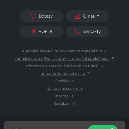
Dotazy
O nás
VOP
Kontakty
Autorská práva k publikovaným materiálům
Podmínky pro užívání služby informační společnosti
Informace o zpracování osobních údajů
Jednotná kontaktní místa
Cookies
Nastavení soukromí
Inzerce
Redakce
© 2026 Copyright
CZECH NEWS CENTER a.s.
a dodavatelé