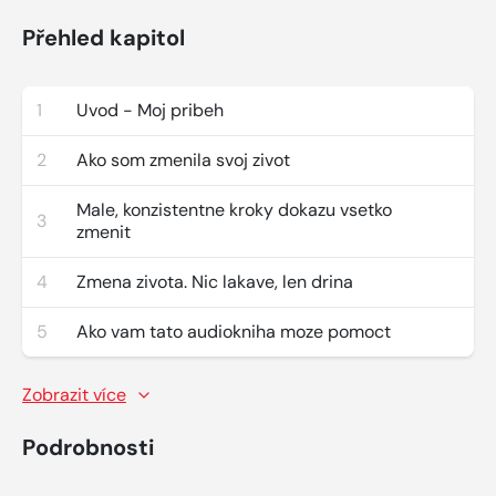
Přehled kapitol
1
Uvod - Moj pribeh
2
Ako som zmenila svoj zivot
Male, konzistentne kroky dokazu vsetko
3
zmenit
4
Zmena zivota. Nic lakave, len drina
5
Ako vam tato audiokniha moze pomoct
Zobrazit více
Podrobnosti