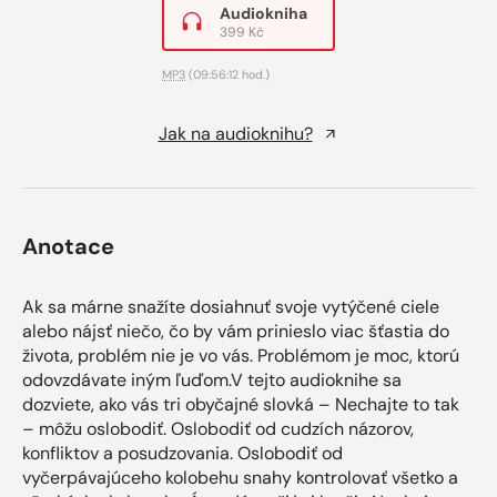
Audiokniha
399 Kč
MP3
(09:56:12 hod.)
Jak na audioknihu?
Anotace
Ak sa márne snažíte dosiahnuť svoje vytýčené ciele
alebo nájsť niečo, čo by vám prinieslo viac šťastia do
života, problém nie je vo vás. Problémom je moc, ktorú
odovzdávate iným ľuďom.V tejto audioknihe sa
dozviete, ako vás tri obyčajné slovká – Nechajte to tak
– môžu oslobodiť. Oslobodiť od cudzích názorov,
konfliktov a posudzovania. Oslobodiť od
vyčerpávajúceho kolobehu snahy kontrolovať všetko a