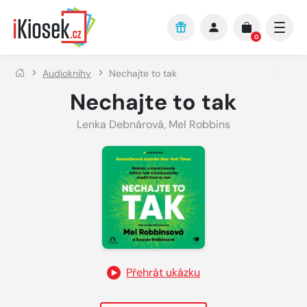
Přejít na hlavní obsah
0
Audioknihy
Nechajte to tak
Nechajte to tak
Lenka Debnárová
,
Mel Robbins
Přehrát ukázku