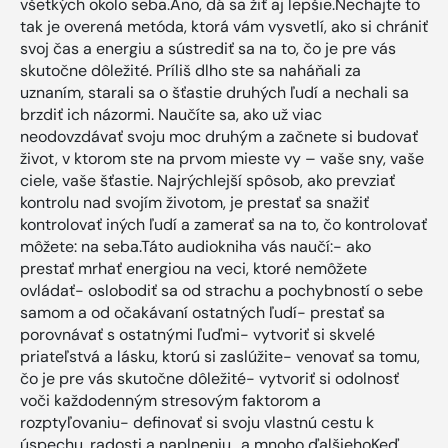
všetkých okolo seba.Áno, dá sa žiť aj lepšie.Nechajte to
tak je overená metóda, ktorá vám vysvetlí, ako si chrániť
svoj čas a energiu a sústrediť sa na to, čo je pre vás
skutočne dôležité. Príliš dlho ste sa naháňali za
uznaním, starali sa o šťastie druhých ľudí a nechali sa
brzdiť ich názormi. Naučíte sa, ako už viac
neodovzdávať svoju moc druhým a začnete si budovať
život, v ktorom ste na prvom mieste vy – vaše sny, vaše
ciele, vaše šťastie. Najrýchlejší spôsob, ako prevziať
kontrolu nad svojím životom, je prestať sa snažiť
kontrolovať iných ľudí a zamerať sa na to, čo kontrolovať
môžete: na seba.Táto audiokniha vás naučí:- ako
prestať mrhať energiou na veci, ktoré nemôžete
ovládať- oslobodiť sa od strachu a pochybností o sebe
samom a od očakávaní ostatných ľudí- prestať sa
porovnávať s ostatnými ľuďmi- vytvoriť si skvelé
priateľstvá a lásku, ktorú si zaslúžite- venovať sa tomu,
čo je pre vás skutočne dôležité- vytvoriť si odolnosť
voči každodenným stresovým faktorom a
rozptyľovaniu- definovať si svoju vlastnú cestu k
úspechu, radosti a naplneniu.. a mnoho ďalšiehoKeď