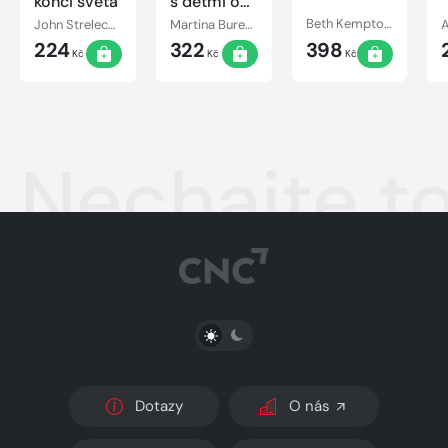
konci sveta
s dětmi o
penězích
John Strelecky
Martina Burešová
Beth Kemptonová
224
322
398
Kč
Kč
Kč
Nechajte to
PŘEPNOUT SVĚTLÝ/TMAVÝ REŽIM
Dotazy
O nás