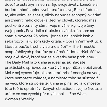
dovolíte ostatným, nech si žijú svoje životy, konečne si
budete môcť naplno vychutnať ten svoj.Bez ohľadu na
to, ako veľmi sa snažíš, nikdy nebudeš schopný ovládať
ani zmeniť iného človeka. Jediný človek, ktorého máš
pod kontrolou, si ty sám. Tvoje myšlienky, tvoje činy,
tvoje pocity.Povedali o tituleJe to všetko, čo som sa
snažila povedať 25 rokov... jedna z najlepších kníh o
sebarozvoji, akú som kedy čítala. - Oprah WinfreyKľúč k
šťastiu: buďte trochu viac „no a čo?“ - The TimesOd
nespoľahlivých priateľov po náročné deti a zlých šéfov...
magické slová, ktoré vyriešia všetky vaše problémy. -
The Daily MailTáto kniha je ideálna, ak hľadáte
praktického sprievodcu, ktorý vám pomôže zlepšiť život.
Mel v nej vysvetľuje, ako prestať mrhať energiu na veci,
ktoré nemôžete ovládať, a namiesto toho sa sústrediť
na veci, ktoré sú dôležité. Kniha je plná rád, ako môžete
túto teóriu uplatniť v rôznych oblastiach svojho života, a
určite vo vás vyvolá pár myšlienok. - Zoe West,
Woman's Weekly