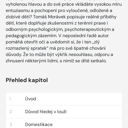
vyholenou hlavou a do své práce vkládáte vysokou míru
entuziasmu a pochopení pro vyloučené, odložené a
zlobivé děti? Tomáš Morávek popisuje reálné příběhy
dětí, které doplňuje zkušenostmi z terénní praxe i
odborným psychologickým, psychoterapeutickým a
pedagogickým zázemím. V neposlední řadě autor
pomáhá otevřít oči a uvědomit si, že i ten „zlý
rozmazlený spratek“ má pro své špatné chování
důvody. Že to může být výkřik nesouhlasu, odporu a
zhnusení některými lidmi, s nimiž se dítě setkalo.
Přehled kapitol
1
Úvod
2
Důvod hledej v louži
3
Domestikace