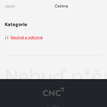
Jazyk:
Čeština
Kategorie
Naučná a odborná
Nebuď p*ča
PŘEPNOUT SVĚTLÝ/TMAVÝ REŽIM