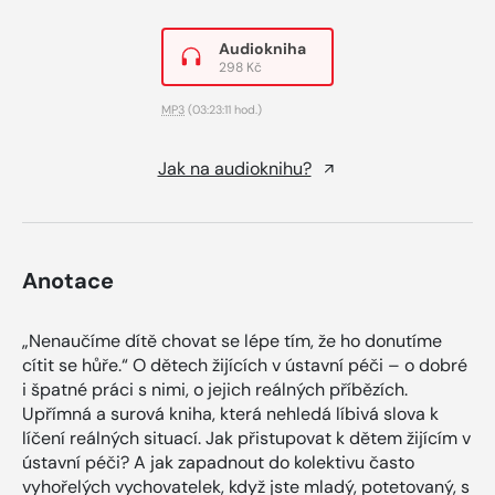
Audiokniha
298 Kč
MP3
(03:23:11 hod.)
Jak na audioknihu?
Anotace
„Nenaučíme dítě chovat se lépe tím, že ho donutíme
cítit se hůře.“ O dětech žijících v ústavní péči – o dobré
i špatné práci s nimi, o jejich reálných příbězích.
Upřímná a surová kniha, která nehledá líbivá slova k
líčení reálných situací. Jak přistupovat k dětem žijícím v
ústavní péči? A jak zapadnout do kolektivu často
vyhořelých vychovatelek, když jste mladý, potetovaný, s