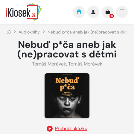
Přejít na hlavní obsah
0
Audioknihy
Nebuď p*ča aneb jak (ne)pracovat s dětmi
Nebuď p*ča aneb jak
(ne)pracovat s dětmi
Tomáš Morávek
,
Tomáš Morávek
Přehrát ukázku