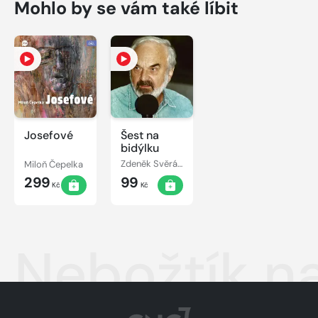
Mohlo by se vám také líbit
Josefové
Šest na
bidýlku
Miloň Čepelka
Zdeněk Svěrák, Miloň Čepelka
299
99
Kč
Kč
Nebožtík n