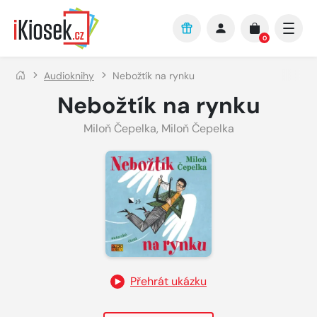
Přejít na hlavní obsah
0
Audioknihy
Nebožtík na rynku
Nebožtík na rynku
Miloň Čepelka
,
Miloň Čepelka
Přehrát ukázku