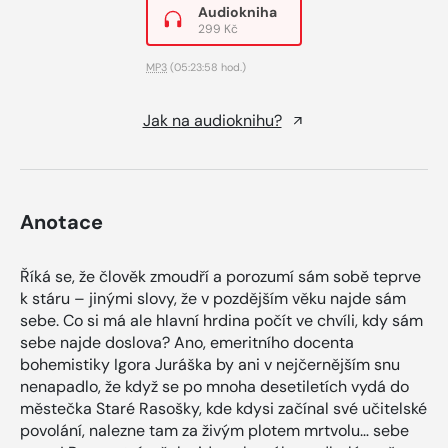
Audiokniha
299 Kč
MP3
(05:23:58 hod.)
Jak na audioknihu?
Anotace
Říká se, že člověk zmoudří a porozumí sám sobě teprve
k stáru – jinými slovy, že v pozdějším věku najde sám
sebe. Co si má ale hlavní hrdina počít ve chvíli, kdy sám
sebe najde doslova? Ano, emeritního docenta
bohemistiky Igora Juráška by ani v nejčernějším snu
nenapadlo, že když se po mnoha desetiletích vydá do
městečka Staré Rasošky, kde kdysi začínal své učitelské
povolání, nalezne tam za živým plotem mrtvolu… sebe