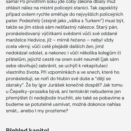
sama! Po prvotním šoku jde coby zákona dbalý muž
ohlásit nález na místní policejní stanici. Tak zapeklitý
případ ovšem rychle směřuje do nejvyšších policejních
pater. Podezřelý (stejně jako „válka s Turkem“) musí být,
takže se jím stává sám nešťastný nálezce. Starý pán,
pronásledovaný výčitkami svědomí vůči své oddané
manželce Hedvice, jíž – mírně řečeno – nebyl vždy
zcela věrný, vůči celé plejádě dalších žen, jimž
nedokázal odolat, a nakonec i vůči několika kolegům či
přátelům, jejichž cestě na onen svět neuměl (jak sám
sebe obviňuje) zabránit, se uchýlí k rekapitulaci
vlastního života. Při vzpomínkách a ve snech, které ho
pronásledují, se noří do hlubin své duše a “dějí se
zázraky”. Že by Igor Jurášek konečně dospěl? Jak tomu
u Čepelky-prozaika bývá, ani tentokrát nebudeme jen
přemýšlet či nedejbože truchlit, ale také se pobavíme a
budeme se potutelně usmívat, možná dokonce nahlas
smát… anebo I my prozřeme?
Přehled kapitol