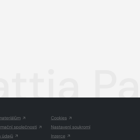
ttia Pa
materiálům
Cookies
rmační společnosti
Nastavení soukromí
h údajů
Inzerce