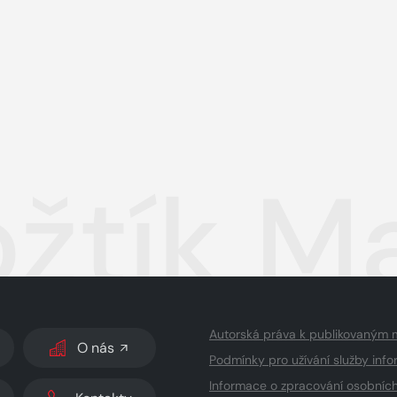
žtík Ma
Autorská práva k publikovaným 
O nás
Podmínky pro užívání služby info
Informace o zpracování osobníc