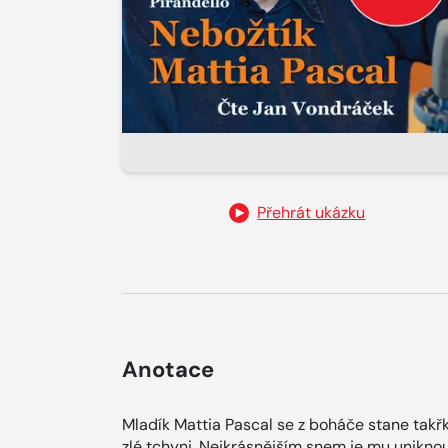
Přehrát ukázku
Anotace
Mladík Mattia Pascal se z boháče stane takř
zlé tchyni. Nejkrásnějším snem je mu uniknout