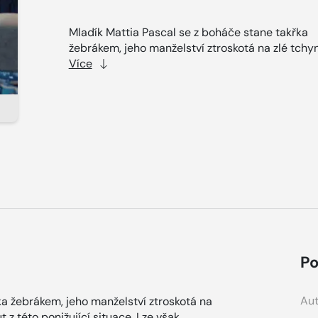
Mladík Mattia Pascal se z boháče stane takřka
žebrákem, jeho manželství ztroskotá na zlé tchyni
Více
Po
Aut
ka žebrákem, jeho manželství ztroskotá na
 z této ponižující situace. Lze však