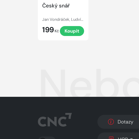
Český snář
Jan Vondráček, Ludvík Vaculík
199
Koupit
Kč
Nebo
Dotazy
PŘEPNOUT SVĚTLÝ/TMAVÝ REŽIM