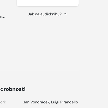
Jak na audioknihu?
....
drobnosti
oři:
Jan Vondráček
,
Luigi Pirandello