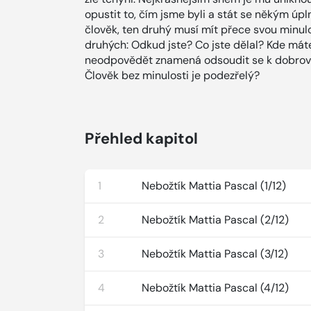
opustit to, čím jsme byli a stát se někým úpl
člověk, ten druhý musí mít přece svou minulo
druhých: Odkud jste? Co jste dělal? Kde má
neodpovědět znamená odsoudit se k dobrovo
Člověk bez minulosti je podezřelý?
Přehled kapitol
1
Nebožtík Mattia Pascal (1/12)
2
Nebožtík Mattia Pascal (2/12)
3
Nebožtík Mattia Pascal (3/12)
4
Nebožtík Mattia Pascal (4/12)