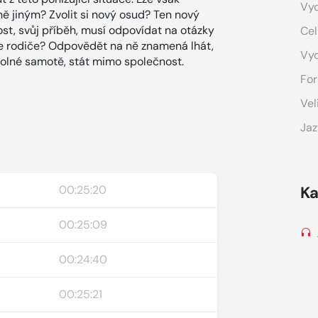
Vyd
ně jiným? Zvolit si nový osud? Ten nový
st, svůj příběh, musí odpovídat na otázky
Cel
te rodiče? Odpovědět na ně znamená lhát,
Vy
lné samotě, stát mimo společnost.
For
Vel
Jaz
00:25:20
Ka
00:25:09
00:24:40
00:25:21