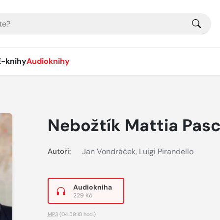
E-knihy
Audioknihy
Nebožtík Mattia Pasc
Autoři:
Jan Vondráček
,
Luigi Pirandello
Audiokniha
229 Kč
MP3
(04:59:10 hod.)