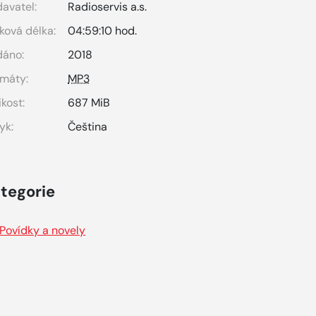
avatel:
Radioservis a.s.
ková délka:
04:59:10 hod.
dáno:
2018
máty:
MP3
ikost:
687 MiB
yk:
Čeština
tegorie
Povídky a novely