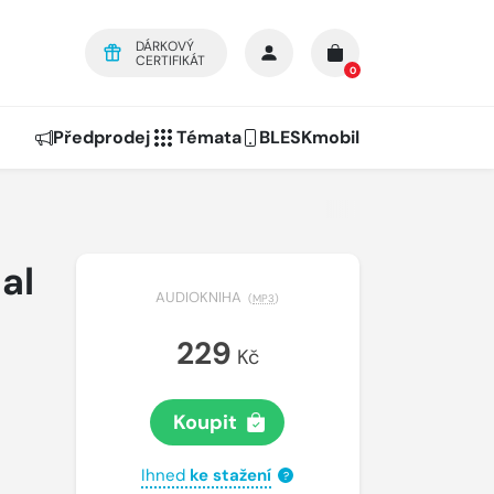
DÁRKOVÝ
CERTIFIKÁT
0
Předprodej
Témata
BLESKmobil
al
AUDIOKNIHA
(
MP3
)
229
Kč
Koupit
Ihned
ke stažení
?