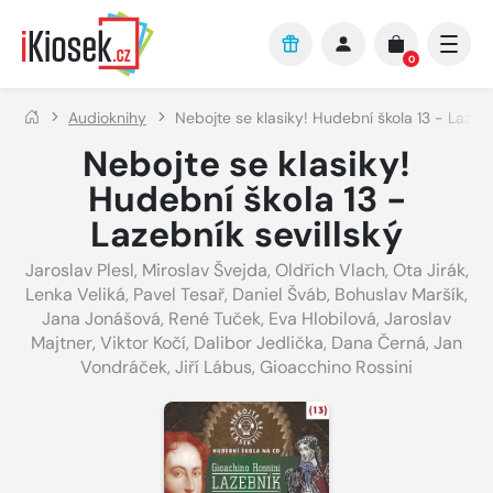
Přejít na hlavní obsah
0
Audioknihy
Nebojte se klasiky! Hudební škola 13 - Lazebn
Nebojte se klasiky!
Hudební škola 13 -
Lazebník sevillský
Jaroslav Plesl
,
Miroslav Švejda
,
Oldřich Vlach
,
Ota Jirák
,
Lenka Veliká
,
Pavel Tesař
,
Daniel Šváb
,
Bohuslav Maršík
,
Jana Jonášová
,
René Tuček
,
Eva Hlobilová
,
Jaroslav
Majtner
,
Viktor Kočí
,
Dalibor Jedlička
,
Dana Černá
,
Jan
Vondráček
,
Jiří Lábus
,
Gioacchino Rossini