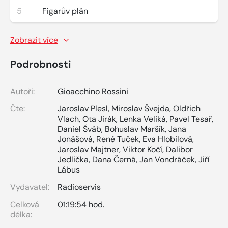
5
Figarův plán
Zobrazit více
Podrobnosti
Autoři:
Gioacchino Rossini
Čte:
Jaroslav Plesl
,
Miroslav Švejda
,
Oldřich
Vlach
,
Ota Jirák
,
Lenka Veliká
,
Pavel Tesař
,
Daniel Šváb
,
Bohuslav Maršík
,
Jana
Jonášová
,
René Tuček
,
Eva Hlobilová
,
Jaroslav Majtner
,
Viktor Kočí
,
Dalibor
Jedlička
,
Dana Černá
,
Jan Vondráček
,
Jiří
Lábus
Vydavatel:
Radioservis
Celková
01:19:54 hod.
délka: