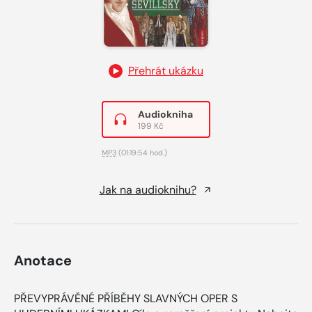
Přehrát ukázku
Audiokniha
199 Kč
MP3
(01:19:54 hod.)
Jak na audioknihu?
Anotace
PŘEVYPRÁVĚNÉ PŘÍBĚHY SLAVNÝCH OPER S