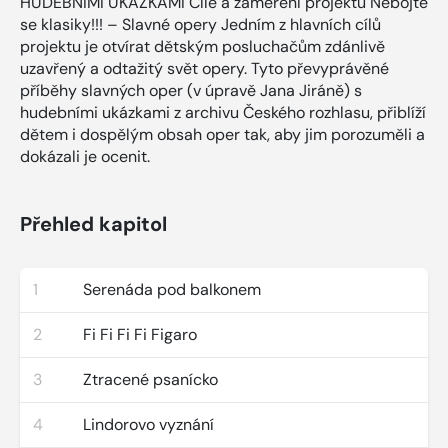
HUDEBNÍMI UKÁZKAMI Cíle a zaměření projektu Nebojte
se klasiky!!! – Slavné opery Jedním z hlavních cílů
projektu je otvírat dětským posluchačům zdánlivě
uzavřený a odtažitý svět opery. Tyto převyprávěné
příběhy slavných oper (v úpravě Jana Jiráně) s
hudebními ukázkami z archivu Českého rozhlasu, přiblíží
dětem i dospělým obsah oper tak, aby jim porozuměli a
dokázali je ocenit.
Přehled kapitol
1
Serenáda pod balkonem
2
Fi Fi Fi Fi Figaro
3
Ztracené psanícko
4
Lindorovo vyznání