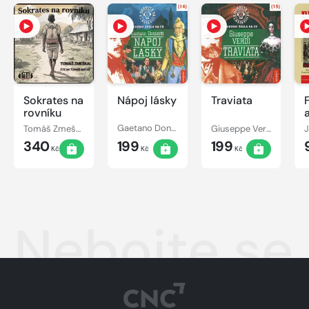
Sokrates na
Nápoj lásky
Traviata
rovníku
Tomáš Zmeškal
Gaetano Donizetti
Giuseppe Verdi
340
199
199
Kč
Kč
Kč
Nebojte se 