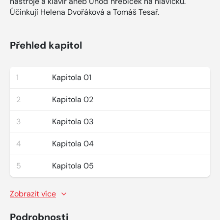
nástroje a klavír aneb Uhoď hřebíček na hlavičku.
Účinkují Helena Dvořáková a Tomáš Tesař.
Přehled kapitol
1
Kapitola 01
2
Kapitola 02
3
Kapitola 03
4
Kapitola 04
5
Kapitola 05
Zobrazit více
Podrobnosti