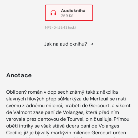
Audiokniha
269 Kč
MP3
(04:39:43 hod.)
Jak na audioknihu?
Anotace
Oblíbený román v dopisech známý také z několika
slavných filových přepisůMarkýza de Merteuil se mstí
svému zrádnému milenci, hraběti de Gercourt, a vikomt
de Valmont zase paní de Volanges, která před ním
varovala prezidentovou de Tourvel, o niž usiluje. Přímou
obětí intriky se však stává dcera paní de Volanges
Cecílie, jíž je bývalý markýzin milenec Gercourt určen