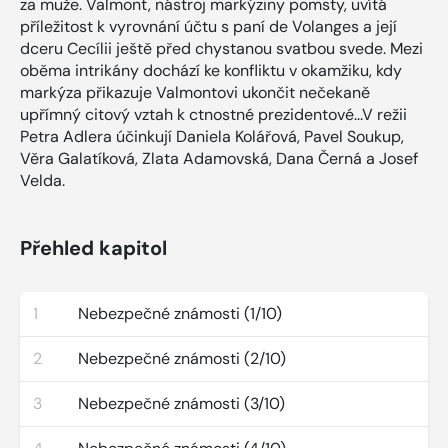
za muže. Valmont, nástroj markýziny pomsty, uvítá
příležitost k vyrovnání účtu s paní de Volanges a její
dceru Cecílii ještě před chystanou svatbou svede. Mezi
oběma intrikány dochází ke konfliktu v okamžiku, kdy
markýza přikazuje Valmontovi ukončit nečekaně
upřímný citový vztah k ctnostné prezidentové...V režii
Petra Adlera účinkují Daniela Kolářová, Pavel Soukup,
Věra Galatíková, Zlata Adamovská, Dana Černá a Josef
Velda.
Přehled kapitol
1
Nebezpečné známosti (1/10)
2
Nebezpečné známosti (2/10)
3
Nebezpečné známosti (3/10)