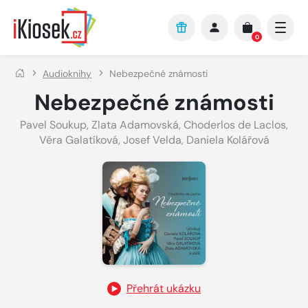
Přejít na hlavní obsah
0
Audioknihy
Nebezpečné známosti
Nebezpečné známosti
Pavel Soukup
,
Zlata Adamovská
,
Choderlos de Laclos
,
Věra Galatíková
,
Josef Velda
,
Daniela Kolářová
Přehrát ukázku