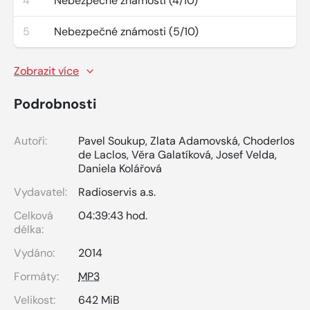
4
Nebezpečné známosti (4/10)
5
Nebezpečné známosti (5/10)
Zobrazit více
Podrobnosti
Autoři:
Pavel Soukup
,
Zlata Adamovská
,
Choderlos
de Laclos
,
Věra Galatíková
,
Josef Velda
,
Daniela Kolářová
Vydavatel:
Radioservis a.s.
Celková
04:39:43 hod.
délka:
Vydáno:
2014
Formáty:
MP3
Velikost:
642 MiB