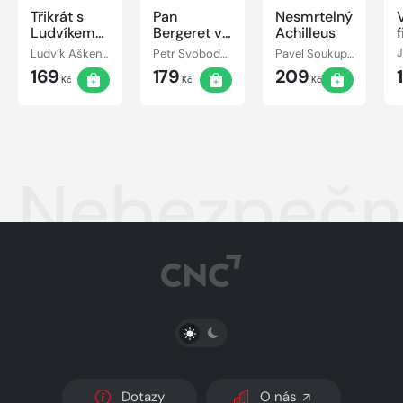
Třikrát s
Pan
Nesmrtelný
Ludvíkem
Bergeret v
Achilleus
Aškenazym
Paříži
Ludvík Aškenazy, Otakar Brousek, Luděk Munzar, Valérie Zawadská, Blanka Bohdanová, Jan Šťastný, Martin Růžek, Daniela Kolářová, Václav Postránecký
Petr Svoboda, Daniela Šrajerová, Pavel Soukup, Pavel Pípal, Anatole France, Josef Velda
Pavel Soukup, Tomáš Töpfer, Radoslav Brzobohatý, Jiří Holý, Ivan Trojan, Josef Vinklář, Svatopluk Skopal, Daniela Kolářová, František Pavlíček, Radovan Lukavský, Alois Švehlík
169
179
209
Kč
Kč
Kč
Nebezpečn
PŘEPNOUT SVĚTLÝ/TMAVÝ REŽIM
Dotazy
O nás