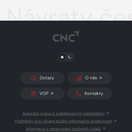
Návraty če
PŘEPNOUT SVĚTLÝ/TMAVÝ REŽIM
Dotazy
O nás
VOP
Kontakty
Autorská práva k publikovaným materiálům
Podmínky pro užívání služby informační společnosti
Informace o zpracování osobních údajů