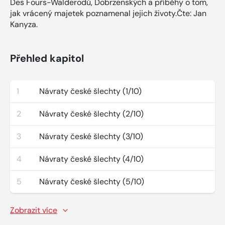
Des Fours-Walderodů, Dobrzenských a příběhy o tom,
jak vrácený majetek poznamenal jejich životy.Čte: Jan
Kanyza.
Přehled kapitol
1
Návraty české šlechty (1/10)
2
Návraty české šlechty (2/10)
3
Návraty české šlechty (3/10)
4
Návraty české šlechty (4/10)
5
Návraty české šlechty (5/10)
Zobrazit více