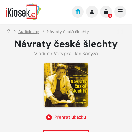
Přejít na hlavní obsah
0
Audioknihy
Návraty české šlechty
Návraty české šlechty
Vladimír Votýpka
,
Jan Kanyza
Přehrát ukázku