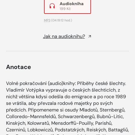
Audiokniha
199 Kč
MP3
(04:19:12 hod.)
Jak na audioknihu?
Anotace
Volné pokračování (audio)knihy: Příběhy české šlechty.
Vladimír Votýpka vypravuje o českých šlechticích, z
nichž většina kdysi odešla do emigrace a po roce 1989
se vrátila, aby převzala rodové majetky po svých
předcích. Připomeneme si osudy Mladotů, Sternbergů,
Colloredo-Mannsfeldů, Schwarzenbergů, Bubnů-Litic,
Kinských, Kolowratů, Mensdorffů-Pouilly, Parishů,
Czerninů, Lobkowiczů, Podstatzkých, Reiských, Battagliů,