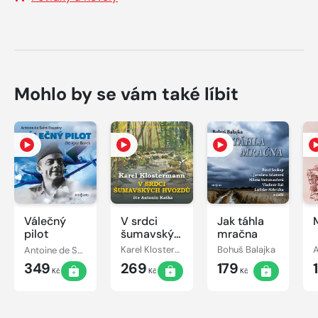
Mohlo by se vám také líbit
Válečný
V srdci
Jak táhla
pilot
šumavských
mračna
hvozdů
Antoine de Saint-Exupéry
Karel Klostermann
Bohuš Balajka
A
349
269
179
Kč
Kč
Kč