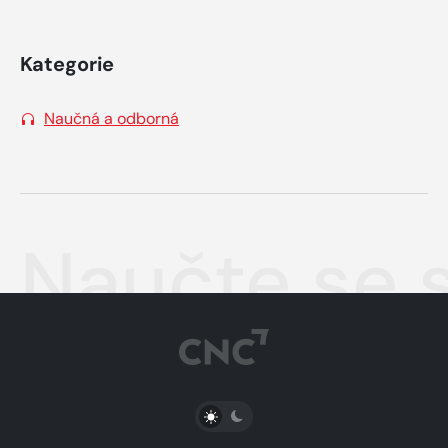
Kategorie
Naučná a odborná
Naučte se 
PŘEPNOUT SVĚTLÝ/TMAVÝ REŽIM