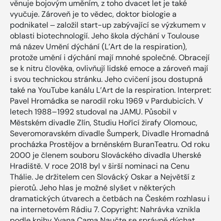
věnuje bojovým uměním, z toho dvacet let je také
vyučuje. Zároveň je to vědec, doktor biologie a
podnikatel ‒ založil start-up zabývající se výzkumem v
oblasti biotechnologií. Jeho škola dýchání v Toulouse
má název Umění dýchání (L’Art de la respiration),
protože umění i dýchání mají mnohé společné. Obracejí
se k nitru člověka, ovlivňují lidské emoce a zároveň mají
i svou technickou stránku. Jeho cvičení jsou dostupná
také na YouTube kanálu L’Art de la respiration. Interpret:
Pavel Hromádka se narodil roku 1969 v Pardubicích. V
letech 1988–1992 studoval na JAMU. Působil v
Městském divadle Zlín, Studiu Hořící žirafy Olomouc,
Severomoravském divadle Šumperk, Divadle Hromadná
procházka Prostějov a brněnském BuranTeatru. Od roku
2000 je členem souboru Slováckého divadla Uherské
Hradiště. V roce 2018 byl v širší nominaci na Cenu
Thálie. Je držitelem cen Slovácký Oskar a Největší z
pierotů. Jeho hlas je možné slyšet v některých
dramatických útvarech a četbách na Českém rozhlasu i
na internetovém Rádiu 7. Copyright: Nahrávka vznikla
podle knihy Yvana Cama Naučte se správně dýchat