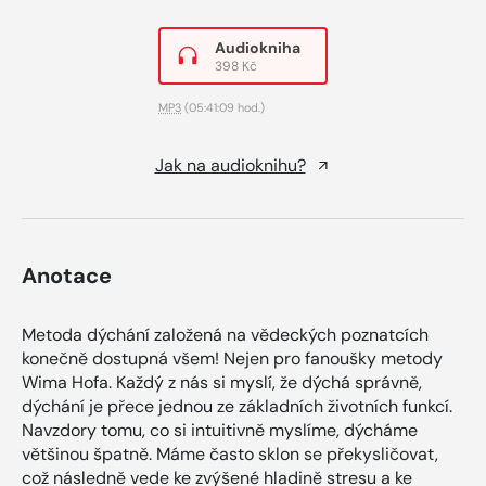
Audiokniha
398 Kč
MP3
(05:41:09 hod.)
Jak na audioknihu?
Anotace
Metoda dýchání založená na vědeckých poznatcích
konečně dostupná všem! Nejen pro fanoušky metody
Wima Hofa. Každý z nás si myslí, že dýchá správně,
dýchání je přece jednou ze základních životních funkcí.
Navzdory tomu, co si intuitivně myslíme, dýcháme
většinou špatně. Máme často sklon se překysličovat,
což následně vede ke zvýšené hladině stresu a ke