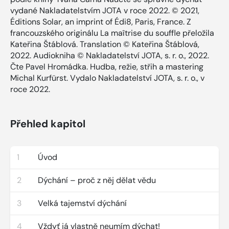
vydané Nakladatelstvím JOTA v roce 2022. © 2021,
Éditions Solar, an imprint of Édi8, Paris, France. Z
francouzského originálu La maîtrise du souffle přeložila
Kateřina Štáblová. Translation © Kateřina Štáblová,
2022. Audiokniha © Nakladatelství JOTA, s. r. o., 2022.
Čte Pavel Hromádka. Hudba, režie, střih a mastering
Michal Kurfürst. Vydalo Nakladatelství JOTA, s. r. o., v
roce 2022.
Přehled kapitol
1
Úvod
2
Dýchání – proč z něj dělat vědu
3
Velká tajemství dýchání
4
Vždyť já vlastně neumím dýchat!