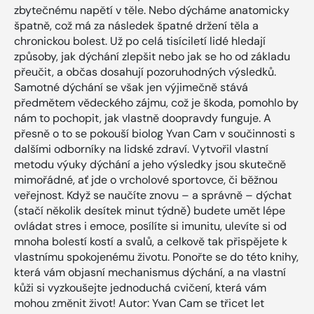
zbytečnému napětí v těle. Nebo dýcháme anatomicky
špatně, což má za následek špatné držení těla a
chronickou bolest. Už po celá tisíciletí lidé hledají
způsoby, jak dýchání zlepšit nebo jak se ho od základu
přeučit, a občas dosahují pozoruhodných výsledků.
Samotné dýchání se však jen výjimečně stává
předmětem vědeckého zájmu, což je škoda, pomohlo by
nám to pochopit, jak vlastně doopravdy funguje. A
přesně o to se pokouší biolog Yvan Cam v součinnosti s
dalšími odborníky na lidské zdraví. Vytvořil vlastní
metodu výuky dýchání a jeho výsledky jsou skutečně
mimořádné, ať jde o vrcholové sportovce, či běžnou
veřejnost. Když se naučíte znovu – a správně – dýchat
(stačí několik desítek minut týdně) budete umět lépe
ovládat stres i emoce, posílíte si imunitu, ulevíte si od
mnoha bolestí kostí a svalů, a celkově tak přispějete k
vlastnímu spokojenému životu. Ponořte se do této knihy,
která vám objasní mechanismus dýchání, a na vlastní
kůži si vyzkoušejte jednoduchá cvičení, která vám
mohou změnit život! Autor: Yvan Cam se třicet let