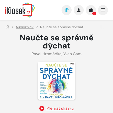
Přejít na hlavní obsah
0
Audioknihy
Naučte se správně dýchat
Naučte se správně
dýchat
Pavel Hromádka
,
Yvan Cam
Přehrát ukázku