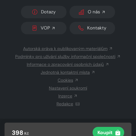
Dotazy
O nás
VOP
Kontakty
Autorská práva k publikovaným materiálům
Podmínky pro užívání služby informační společnosti
Informace o zpracování osobních údajů
Jednotná kontaktní místa
Cookies
Nastavení soukromí
Inzerce
Redakce
© 2026 Copyright
CZECH NEWS CENTER a.s.
a dodavatelé
398
Koupit
Kč
obsahu