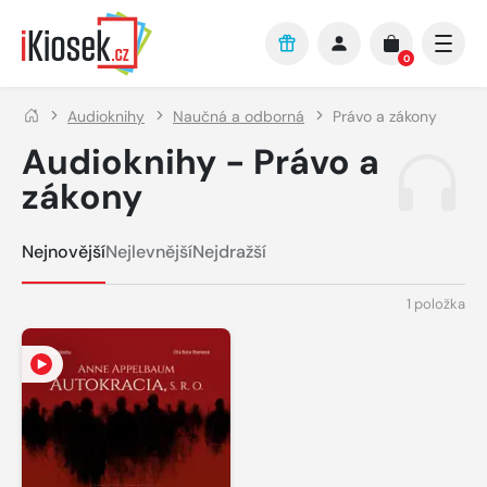
Přejít na hlavní obsah
0
Audioknihy
Naučná a odborná
Právo a zákony
Audioknihy - Právo a
zákony
Nejnovější
Nejlevnější
Nejdražší
1 položka