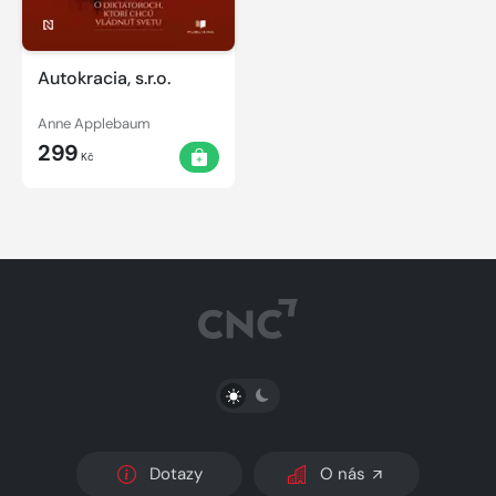
Autokracia, s.r.o.
Anne Applebaum
299
Kč
PŘEPNOUT SVĚTLÝ/TMAVÝ REŽIM
Dotazy
O nás