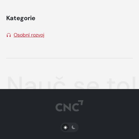
Kategorie
Osobní rozvoj
Nauč se to!
PŘEPNOUT SVĚTLÝ/TMAVÝ REŽIM