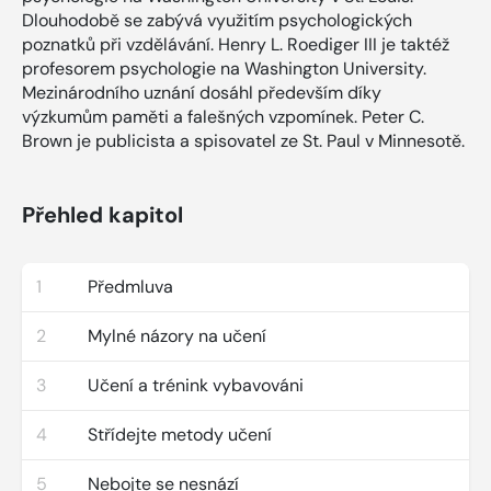
Dlouhodobě se zabývá využitím psychologických
poznatků při vzdělávání. Henry L. Roediger III je taktéž
profesorem psychologie na Washington University.
Mezinárodního uznání dosáhl především díky
výzkumům paměti a falešných vzpomínek. Peter C.
Brown je publicista a spisovatel ze St. Paul v Minnesotě.
Přehled kapitol
1
Předmluva
2
Mylné názory na učení
3
Učení a trénink vybavováni
4
Střídejte metody učení
5
Nebojte se nesnází