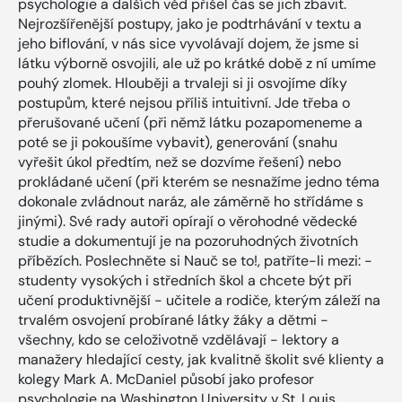
psychologie a dalších věd přišel čas se jich zbavit.
Nejrozšířenější postupy, jako je podtrhávání v textu a
jeho biflování, v nás sice vyvolávají dojem, že jsme si
látku výborně osvojili, ale už po krátké době z ní umíme
pouhý zlomek. Hlouběji a trvaleji si ji osvojíme díky
postupům, které nejsou příliš intuitivní. Jde třeba o
přerušované učení (při němž látku pozapomeneme a
poté se ji pokoušíme vybavit), generování (snahu
vyřešit úkol předtím, než se dozvíme řešení) nebo
prokládané učení (při kterém se nesnažíme jedno téma
dokonale zvládnout naráz, ale záměrně ho střídáme s
jinými). Své rady autoři opírají o věrohodné vědecké
studie a dokumentují je na pozoruhodných životních
příbězích. Poslechněte si Nauč se to!, patříte-li mezi: -
studenty vysokých i středních škol a chcete být při
učení produktivnější - učitele a rodiče, kterým záleží na
trvalém osvojení probírané látky žáky a dětmi -
všechny, kdo se celoživotně vzdělávají - lektory a
manažery hledající cesty, jak kvalitně školit své klienty a
kolegy Mark A. McDaniel působí jako profesor
psychologie na Washington University v St. Louis.