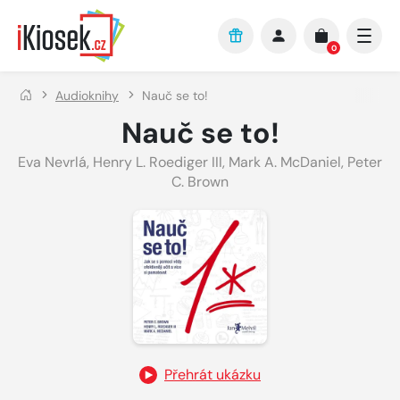
Přejít na hlavní obsah
0
Audioknihy
Nauč se to!
Nauč se to!
Eva Nevrlá
,
Henry L. Roediger III
,
Mark A. McDaniel
,
Peter
C. Brown
Přehrát ukázku