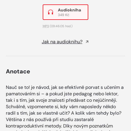
Audiokniha
349 Kč
MP3
(09:46:05 hod.)
Jak na audioknihu?
Anotace
Nauč se to! je návod, jak se efektivně porvat s učením a
pamatováním si – a pokud jste pedagog nebo lektor,
tak i s tím, jak svoje znalosti předávat co nejúčinněji.
Schválně, vzpomenete si, kdy vám naposledy někdo
radil s tím, jak se vlastně učit? A kolik vám tehdy bylo?
Většina z nás používá při studiu zastaralé
kontraproduktivní metody. Díky novým poznatkům