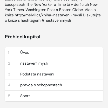
časopisech The New Yorker a Time či v denících New
York Times, Washington Post a Boston Globe. Více o
knize http://melvil.cz/kniha-nastaveni-mysli Diskutujte
o knize s hashtagem #nastavenimysli
Přehled kapitol
1
Úvod
2
nastavení mysli
3
Podstata nastavení
4
pravda o schopnostech
5
Sport