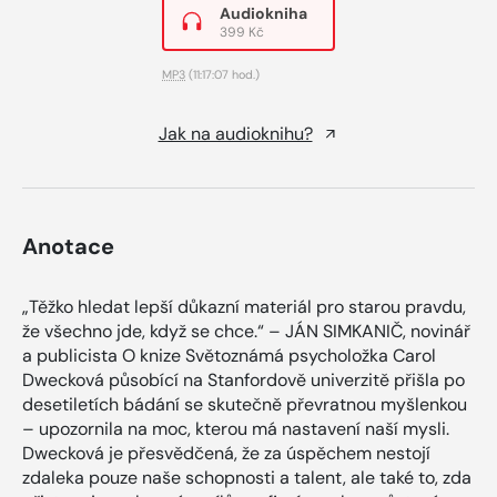
Audiokniha
399 Kč
MP3
(11:17:07 hod.)
Jak na audioknihu?
Anotace
„Těžko hledat lepší důkazní materiál pro starou pravdu,
že všechno jde, když se chce.“ – JÁN SIMKANIČ, novinář
a publicista O knize Světoznámá psycholožka Carol
Dwecková působící na Stanfordově univerzitě přišla po
desetiletích bádání se skutečně převratnou myšlenkou
– upozornila na moc, kterou má nastavení naší mysli.
Dwecková je přesvědčená, že za úspěchem nestojí
zdaleka pouze naše schopnosti a talent, ale také to, zda