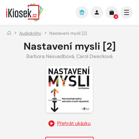
Přejít na hlavní obsah
0
Audioknihy
Nastavení mysli [2]
Nastavení mysli [2]
Barbora Nesvadbová
,
Carol Dwecková
Přehrát ukázku