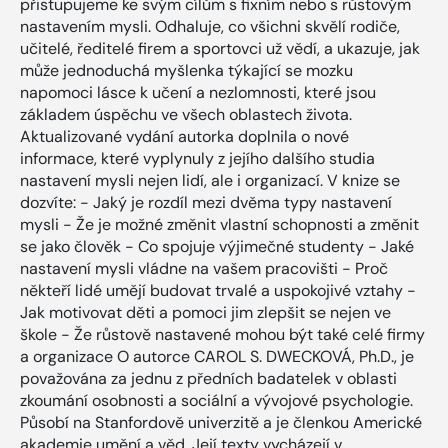
přistupujeme ke svým cílům s fixním nebo s růstovým
nastavením mysli. Odhaluje, co všichni skvělí rodiče,
učitelé, ředitelé firem a sportovci už vědí, a ukazuje, jak
může jednoduchá myšlenka týkající se mozku
napomoci lásce k učení a nezlomnosti, které jsou
základem úspěchu ve všech oblastech života.
Aktualizované vydání autorka doplnila o nové
informace, které vyplynuly z jejího dalšího studia
nastavení mysli nejen lidí, ale i organizací. V knize se
dozvíte: - Jaký je rozdíl mezi dvěma typy nastavení
mysli - Že je možné změnit vlastní schopnosti a změnit
se jako člověk - Co spojuje výjimečné studenty - Jaké
nastavení mysli vládne na vašem pracovišti - Proč
někteří lidé umějí budovat trvalé a uspokojivé vztahy -
Jak motivovat děti a pomoci jim zlepšit se nejen ve
škole - Že růstově nastavené mohou být také celé firmy
a organizace O autorce CAROL S. DWECKOVÁ, Ph.D., je
považována za jednu z předních badatelek v oblasti
zkoumání osobnosti a sociální a vývojové psychologie.
Působí na Stanfordově univerzitě a je členkou Americké
akademie umění a věd. Její texty vycházejí v