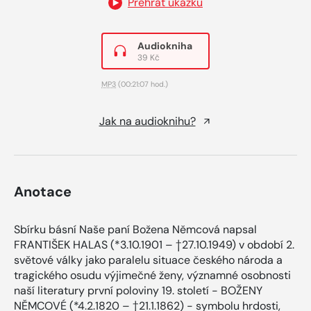
Přehrát ukázku
Audiokniha
39 Kč
MP3
(00:21:07 hod.)
Jak na audioknihu?
Anotace
Sbírku básní Naše paní Božena Němcová napsal
FRANTIŠEK HALAS (*3.10.1901 – †27.10.1949) v období 2.
světové války jako paralelu situace českého národa a
tragického osudu výjimečné ženy, významné osobnosti
naší literatury první poloviny 19. století - BOŽENY
NĚMCOVÉ (*4.2.1820 – †21.1.1862) - symbolu hrdosti,