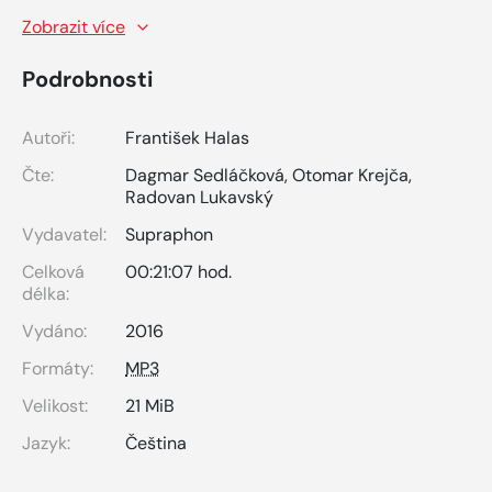
Zobrazit více
Podrobnosti
Autoři:
František Halas
Čte:
Dagmar Sedláčková
,
Otomar Krejča
,
Radovan Lukavský
Vydavatel:
Supraphon
Celková
00:21:07 hod.
délka:
Vydáno:
2016
Formáty:
MP3
Velikost:
21 MiB
Jazyk:
Čeština