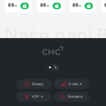
Halase
69
69
69
Kč
Kč
Kč
Naše paní
PŘEPNOUT SVĚTLÝ/TMAVÝ REŽIM
Dotazy
O nás
VOP
Kontakty