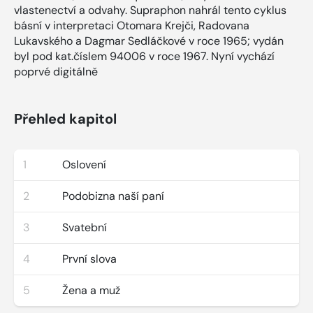
vlastenectví a odvahy. Supraphon nahrál tento cyklus
básní v interpretaci Otomara Krejči, Radovana
Lukavského a Dagmar Sedláčkové v roce 1965; vydán
byl pod kat.číslem 94006 v roce 1967. Nyní vychází
poprvé digitálně
Přehled kapitol
1
Oslovení
2
Podobizna naší paní
3
Svatební
4
První slova
5
Žena a muž