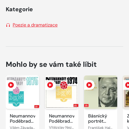
Kategorie
Poezie a dramatizace
Mohlo by se vám také líbit
Neumannovy
Neumannovy
Básnický
Poděbrady
Poděbrady
portrét
1975
1974
Františka
Vilém Závada, Vítězslav Nezval, Mikuláš Kováč, Laco Novomeský, František Halas, František Hrubín, Josef Hora
Vítězslav Nezval, Ján Botto, Rudolf Čižmárik, Gustav Husák, František Branislav, Emil František Burian, Vladimír Holan, Jan Neruda, Ivan Skála, František Halas, Josef Hora, Miroslav Válek
František Halas