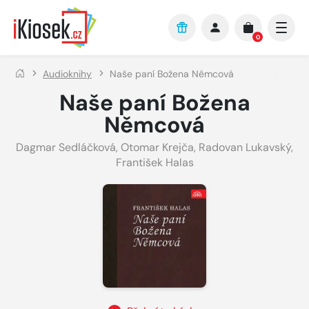
Přejít na hlavní obsah
0
Audioknihy
Naše paní Božena Němcová
Naše paní Božena
Němcová
Dagmar Sedláčková
,
Otomar Krejča
,
Radovan Lukavský
,
František Halas