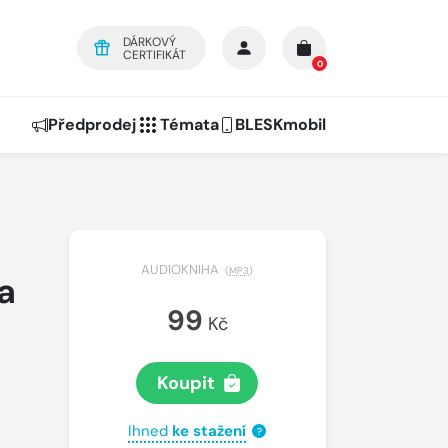
DÁRKOVÝ
CERTIFIKÁT
0
Předprodej
Témata
BLESKmobil
AUDIOKNIHA
(
MP3
)
a
99
Kč
Koupit
Ihned
ke stažení
?