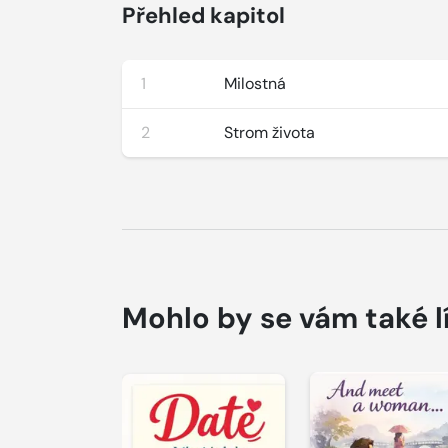
Přehled kapitol
1
Milostná
2
Strom života
Mohlo by se vám také l
Přehrát
Přehrát
ukázku
ukázku