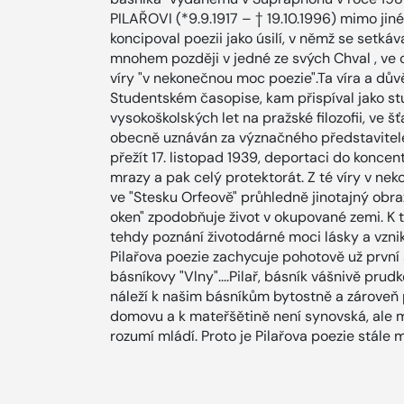
PILAŘOVI (*9.9.1917 – † 19.10.1996) mimo jiné
koncipoval poezii jako úsilí, v němž se setkáv
mnohem později v jedné ze svých Chval , ve 
víry "v nekonečnou moc poezie".Ta víra a dův
Studentském časopise, kam přispíval jako st
vysokoškolských let na pražské filozofii, ve 
obecně uznáván za význačného představitel
přežít 17. listopad 1939, deportaci do konc
mrazy a pak celý protektorát. Z té víry v nek
ve "Stesku Orfeově" průhledně jinotajný ob
oken" zpodobňuje život v okupované zemi. K té
tehdy poznání životodárné moci lásky a vznika
Pilařova poezie zachycuje pohotově už první 
básníkovy "Vlny"....Pilař, básník vášnivě pru
náleží k našim básníkům bytostně a zároveň 
domovu a k mateřšětině není synovská, ale mi
rozumí mládí. Proto je Pilařova poezie stále ml