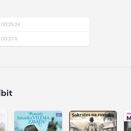
00:25:24
00:27:11
íbit
Přehrát
Přehrát
P
ukázku
ukázku
u