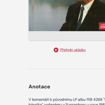
Přehrát ukázku
Anotace
V komentáři k původnímu LP albu 1118 4268 "
básníka" vydanému v Supraphonu v roce 198