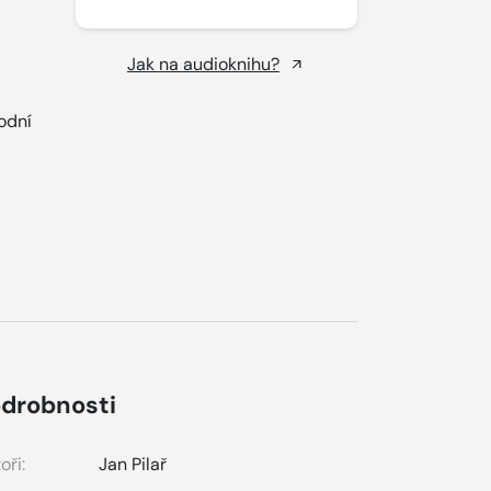
Jak na audioknihu?
odní
drobnosti
oři:
Jan Pilař