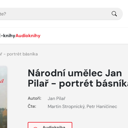
E-knihy
Audioknihy
ř - portrét básníka
Národní umělec Jan
Pilař - portrét básník
Autoři:
Jan Pilař
Čte:
Martin Stropnický
,
Petr Haničinec
Audiokniha