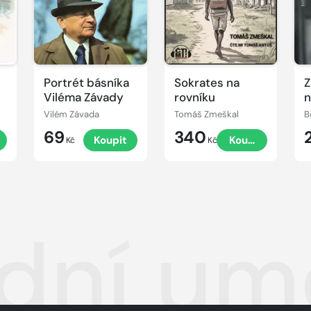
Portrét básníka
Sokrates na
Z
Viléma Závady
rovníku
n
Vilém Závada
Tomáš Zmeškal
B
69
340
Koupit
Koupit
Kč
Kč
dní umě