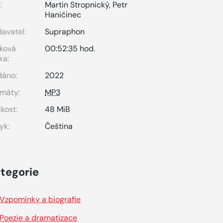
:
Martin Stropnický
,
Petr
Haničinec
avatel:
Supraphon
ková
00:52:35 hod.
ka:
dáno:
2022
máty:
MP3
ikost:
48 MiB
yk:
Čeština
tegorie
Vzpomínky a biografie
Poezie a dramatizace