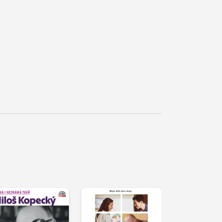
řehrát
kázku