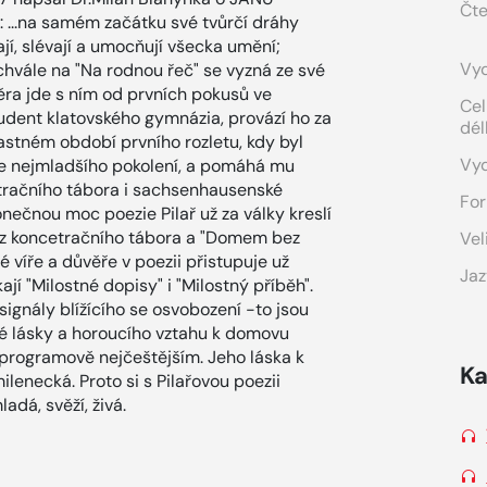
Čte
: ...na samém začátku své tvůrčí dráhy
ají, slévají a umocňují všecka umění;
Vyd
chvále na "Na rodnou řeč" se vyzná ze své
ěra jde s ním od prvních pokusů ve
Cel
udent klatovského gymnázia, provází ho za
dél
šťastném období prvního rozletu, kdy byl
Vy
e nejmladšího pokolení, a pomáhá mu
entračního tábora i sachsenhausenské
For
onečnou moc poezie Pilař už za války kreslí
raz koncetračního tábora a "Domem bez
Vel
 víře a důvěře v poezii přistupuje už
Jaz
jí "Milostné dopisy" i "Milostný příběh".
signály blížícího se osvobození -to jsou
dké lásky a horoucího vztahu k domovu
programově nejčeštějším. Jeho láska k
Ka
lenecká. Proto si s Pilařovou poezii
adá, svěží, živá.