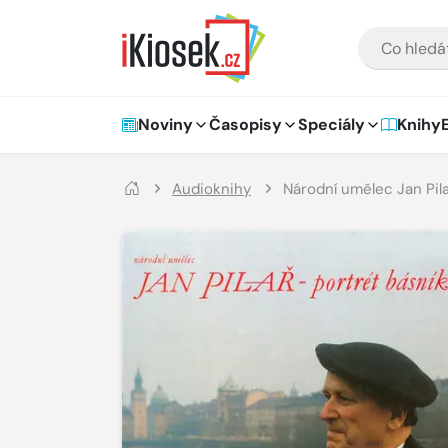
Přejít na hlavní obsah
VYHLEDÁVÁNÍ
Hlavní navigace
Noviny
Časopisy
Speciály
Knihy
Audioknihy
Národní umělec Jan Pila