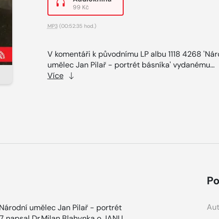
99 Kč
MP3
(00:52:35 hod.)
V komentáři k původnímu LP albu 1118 4268 'Nár
umělec Jan Pilař - portrét básníka' vydanému...
Více
Po
Aut
Národní umělec Jan Pilař - portrét
7 napsal Dr.Milan Blahynka o JANU