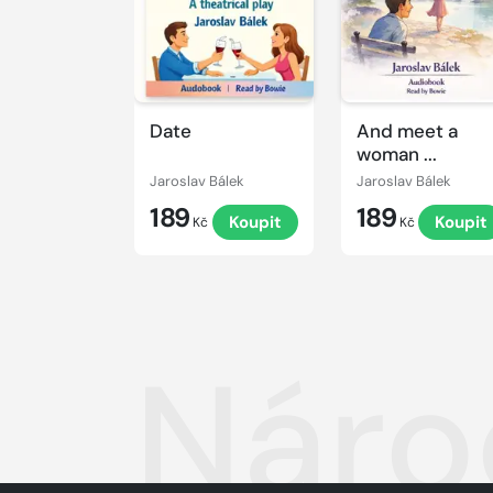
Date
And meet a
woman ...
Jaroslav Bálek
Jaroslav Bálek
189
189
Koupit
Koupit
Kč
Kč
Náro