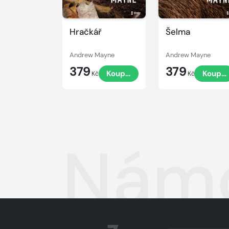
Hračkář
Šelma
Andrew Mayne
Andrew Mayne
379
379
Koupit
Koupit
Kč
Kč
Námo