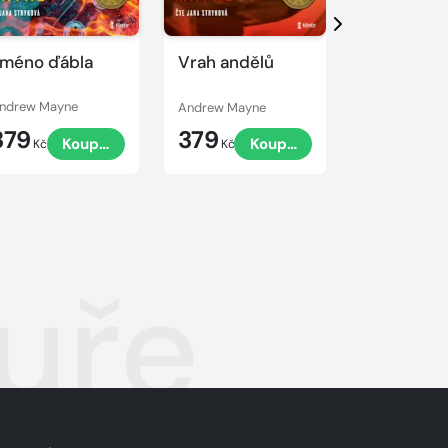
Další
méno ďábla
Vrah andělů
Černý korá
ndrew Mayne
Andrew Mayne
Andrew Mayn
379
379
379
Koupit
Koupit
K
Kč
Kč
Kč
uře