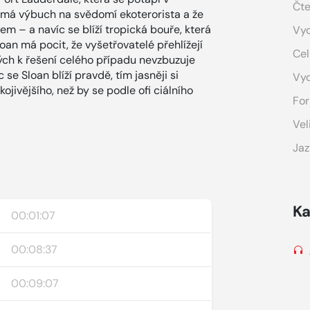
Čte
e má výbuch na svědomí ekoterorista a že
sem – a navíc se blíží tropická bouře, která
Vyd
an má pocit, že vyšetřovatelé přehlížejí
Cel
ných k řešení celého případu nevzbuzuje
se Sloan blíží pravdě, tím jasněji si
Vy
ivějšího, než by se podle ofi ciálního
For
Vel
Jaz
Ka
00:01:07
00:08:37
00:09:07