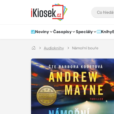
Přejít na hlavní obsah
VYHLEDÁVÁNÍ
Hlavní navigace
Noviny
Časopisy
Speciály
Knihy
Audioknihy
Námořní bouře