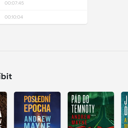
00:07:45
00:10:04
íbit
Přehrát
Přehrát
P
ukázku
ukázku
u