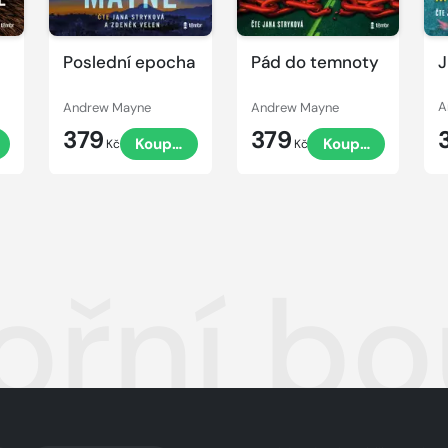
Poslední epocha
Pád do temnoty
J
Andrew Mayne
Andrew Mayne
A
379
379
Koupit
Koupit
Kč
Kč
řní bo