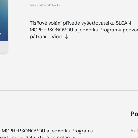
MP3
(08:36:41 hod.)
Tísňové volání přivede vyšetřovatelku SLOAN
MCPHERSONOVOU a jednotku Programu podvo
pátrání...
Více
Po
Aut
LOAN MCPHERSONOVOU a jednotku Programu
Fort Lauderdale, která se potápí v