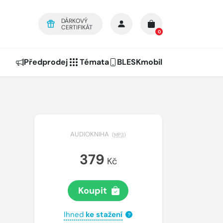
DÁRKOVÝ
CERTIFIKÁT
0
Předprodej
Témata
BLESKmobil
AUDIOKNIHA
(
MP3
)
379
Kč
Koupit
Ihned
ke stažení
?