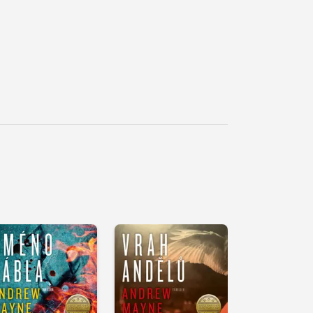
řehrát
kázku
Přehrát
ukázku