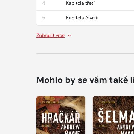
4
Kapitola třetí
5
Kapitola čtvrtá
Zobrazit více
Mohlo by se vám také l
Přehrát
Přehrát
ukázku
ukázku