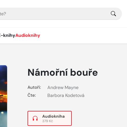
E-knihy
Audioknihy
Námořní bouře
Autoři:
Andrew Mayne
Čte:
Barbora Kodetová
Audiokniha
379 Kč