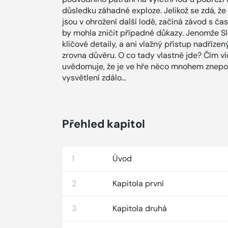
důsledku záhadné exploze. Jelikož se zdá, ž
jsou v ohrožení další lodě, začíná závod s ča
by mohla zničit případné důkazy. Jenomže Slo
klíčové detaily, a ani vlažný přístup nadříze
zrovna důvěru. O co tady vlastně jde? Čím víc 
uvědomuje, že je ve hře něco mnohem znepokoj
vysvětlení zdálo…
Přehled kapitol
1
Úvod
2
Kapitola první
3
Kapitola druhá