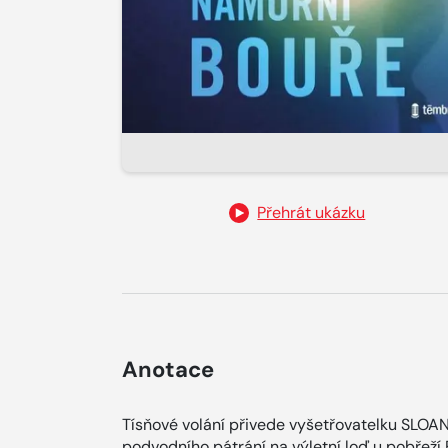
Přehrát ukázku
Anotace
Tísňové volání přivede vyšetřovatelku S
podvodního pátrání na výletní loď u pobřeží 