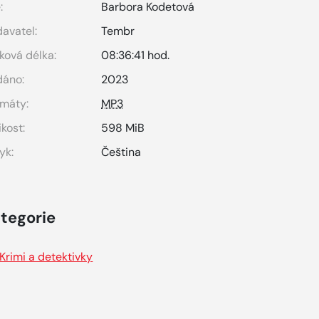
:
Barbora Kodetová
avatel:
Tembr
ková délka:
08:36:41 hod.
dáno:
2023
máty:
MP3
ikost:
598 MiB
yk:
Čeština
tegorie
Krimi a detektivky