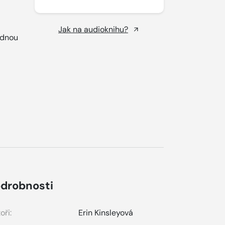
Jak na audioknihu?
ednou
drobnosti
oři:
Erin Kinsleyová