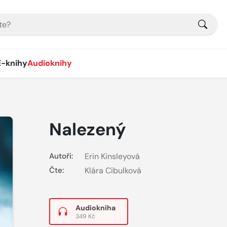
E-knihy
Audioknihy
Nalezený
Autoři:
Erin Kinsleyová
Čte:
Klára Cibulková
Audiokniha
349 Kč