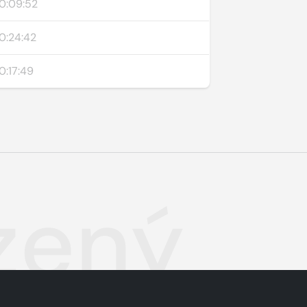
0:09:52
0:24:42
0:17:49
zený