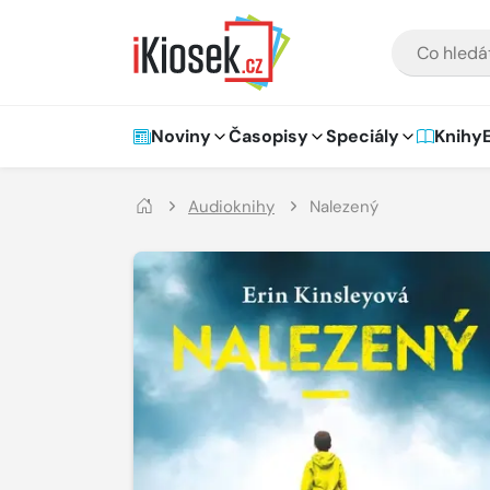
Přejít na hlavní obsah
VYHLEDÁVÁNÍ
Hlavní navigace
Noviny
Časopisy
Speciály
Knihy
Audioknihy
Nalezený