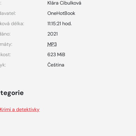
:
Klára Cibulková
avatel:
OneHotBook
ková délka:
11:15:21 hod.
dáno:
2021
máty:
MP3
ikost:
623 MiB
yk:
Čeština
tegorie
Krimi a detektivky