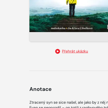
Přehrát ukázku
Anotace
Ztracený syn se sice našel, ale jako by z něj
Evan se neopozdil – on totiž z ragbyového tr