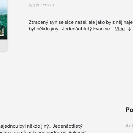
MP3
(11:15:21 hod.)
Ztracený syn se sice našel, ale jako by z něj naj
byl někdo jiný… Jedenáctiletý Evan se...
Více
Po
Aut
 najednou byl někdo jiný… Jedenáctiletý
éninku domů nakonec nedorazil. Policejní