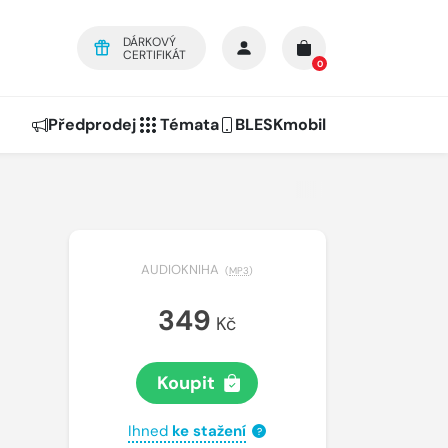
DÁRKOVÝ
CERTIFIKÁT
0
Předprodej
Témata
BLESKmobil
AUDIOKNIHA
(
MP3
)
349
Kč
Koupit
Ihned
ke stažení
?