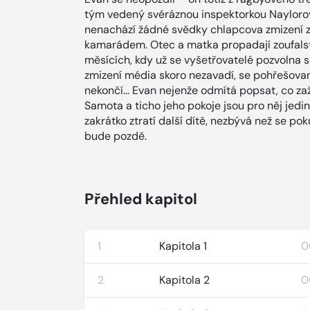
tým vedený svéráznou inspektorkou Naylorov
nenachází žádné svědky chlapcova zmizení z 
kamarádem. Otec a matka propadají zoufalstv
měsících, kdy už se vyšetřovatelé pozvolna 
zmizení média skoro nezavadí, se pohřešova
nekončí… Evan nejenže odmítá popsat, co zaž
Samota a ticho jeho pokoje jsou pro něj je
zakrátko ztratí další dítě, nezbývá než se pok
bude pozdě.
Přehled kapitol
1
Kapitola 1
0
2
Kapitola 2
0