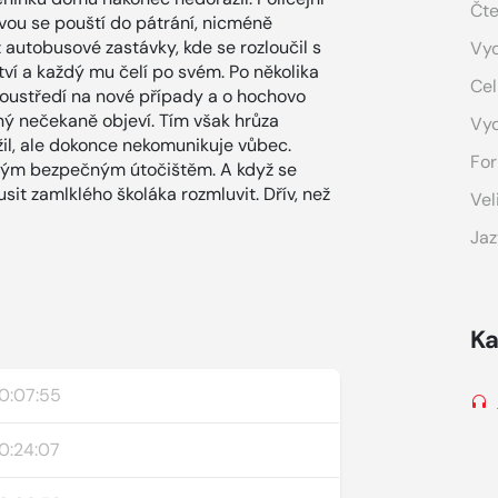
Čte
ou se pouští do pátrání, nicméně
autobusové zastávky, kde se rozloučil s
Vyd
í a každý mu čelí po svém. Po několika
Cel
soustředí na nové případy a o hochovo
ný nečekaně objeví. Tím však hrůza
Vy
il, ale dokonce nekomunikuje vůbec.
For
diným bezpečným útočištěm. A když se
usit zamlklého školáka rozmluvit. Dřív, než
Vel
Jaz
Ka
0:07:55
0:24:07