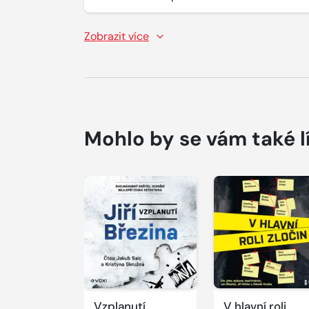
Zobrazit více
Mohlo by se vám také l
Přehrát
Přehrát
ukázku
ukázku
Vzplanutí
V hlavní roli