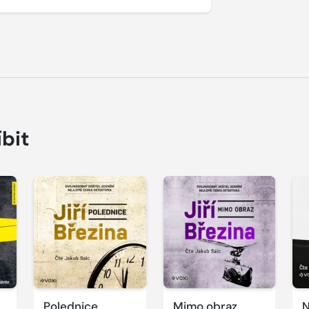
íbit
Přehrát
Přehrát
P
ukázku
ukázku
u
Polednice
Mimo obraz
N