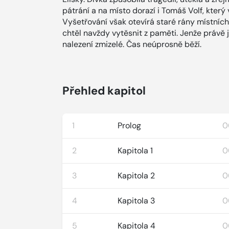
pátrání a na místo dorazí i Tomáš Volf, kter
Vyšetřování však otevírá staré rány místních 
chtěl navždy vytěsnit z paměti. Jenže právě
nalezení zmizelé. Čas neúprosně běží.
Přehled kapitol
1
Prolog
0
2
Kapitola 1
0
3
Kapitola 2
0
4
Kapitola 3
0
5
Kapitola 4
0