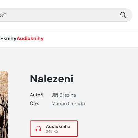
E-knihy
Audioknihy
Nalezení
Autoři:
Jiří Březina
Čte:
Marian Labuda
Audiokniha
349 Kč