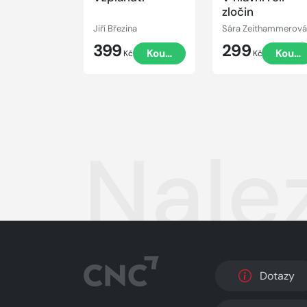
zločin
Jiří Březina
399
299
Koupit
Koupi
Kč
Kč
Nale
Dotazy