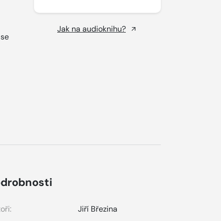
Jak na audioknihu?
 se
drobnosti
oři:
Jiří Březina