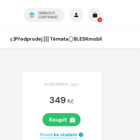
DÁRKOVÝ
CERTIFIKÁT
0
Předprodej
Témata
BLESKmobil
AUDIOKNIHA
(
MP3
)
349
Kč
Koupit
Ihned
ke stažení
?