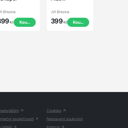
iří Březina
Jiří Březina
Jiří Březina
399
399
299
Koupit
Koupit
Kč
Kč
Kč
materiálům
Cookies
rmační společnosti
Nastavení soukromí
h údajů
Inzerce