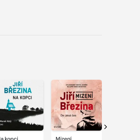
řehrát
kázku
Přehrát
ukázku
Další
a kopci
Mizení
Promlčení