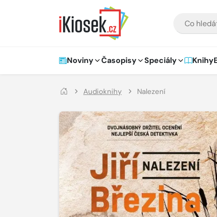
Přejít na hlavní obsah
VYHLEDÁVÁNÍ
Hlavní navigace
Noviny
Časopisy
Speciály
Knihy
Audioknihy
Nalezení