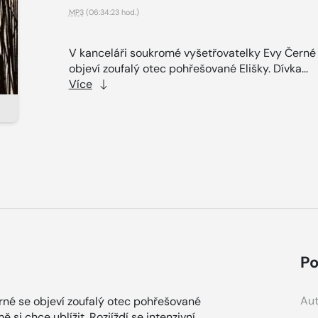
MP3
(06:34:23 hod.)
V kanceláři soukromé vyšetřovatelky Evy Černé
objeví zoufalý otec pohřešované Elišky. Dívka...
Více
Po
Aut
rné se objeví zoufalý otec pohřešované
ě si chce ublížit. Rozjíždí se intenzivní