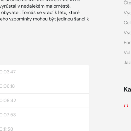
Čte
ý vyrůstal v nedalekém maloměstě.
obyvatel. Tomáš se vrací k létu, které
Vyd
 jeho vzpomínky mohou být jedinou šancí k
Cel
Vy
For
Vel
Jaz
0:03:47
0:06:18
Ka
0:08:42
0:07:53
0:11:58