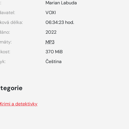
:
Marian Labuda
avatel:
VOXI
ková délka:
06:34:23 hod.
dáno:
2022
máty:
MP3
ikost:
370 MiB
yk:
Čeština
tegorie
Krimi a detektivky