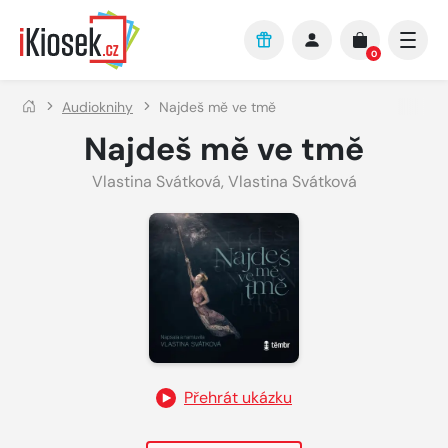
Přejít na hlavní obsah
0
Audioknihy
Najdeš mě ve tmě
Najdeš mě ve tmě
Vlastina Svátková
,
Vlastina Svátková
Přehrát ukázku