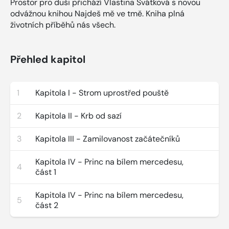
Prostor pro duši přichází Vlastina Svátková s novou
odvážnou knihou Najdeš mě ve tmě. Kniha plná
životních příběhů nás všech.
Přehled kapitol
1
Kapitola I - Strom uprostřed pouště
2
Kapitola II - Krb od sazí
3
Kapitola III - Zamilovanost začátečníků
Kapitola IV - Princ na bílem mercedesu,
4
část 1
Kapitola IV - Princ na bílem mercedesu,
5
část 2