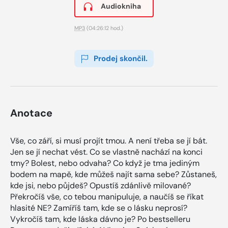
Audiokniha
MP3
(04:26:12 hod.)
Prodej skončil.
Anotace
Vše, co září, si musí projít tmou. A není třeba se jí bát.
Jen se jí nechat vést. Co se vlastně nachází na konci
tmy? Bolest, nebo odvaha? Co když je tma jediným
bodem na mapě, kde můžeš najít sama sebe? Zůstaneš,
kde jsi, nebo půjdeš? Opustíš zdánlivě milované?
Překročíš vše, co tebou manipuluje, a naučíš se říkat
hlasité NE? Zamíříš tam, kde se o lásku neprosí?
Vykročíš tam, kde láska dávno je? Po bestselleru