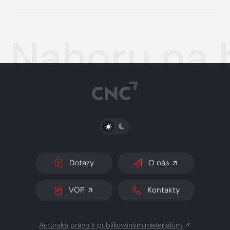
Nahoru na 
PŘEPNOUT SVĚTLÝ/TMAVÝ REŽIM
Dotazy
O nás
VOP
Kontakty
Autorská práva k publikovaným materiálům