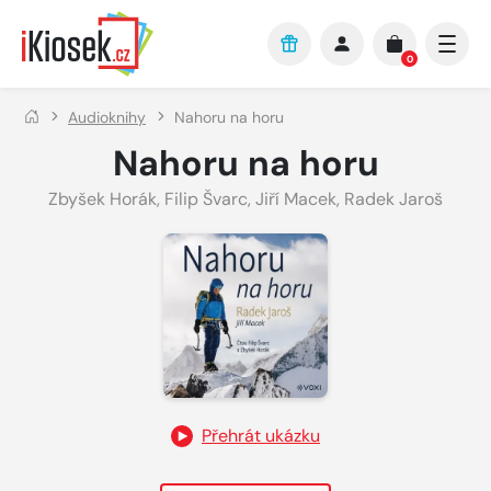
Přejít na hlavní obsah
0
Audioknihy
Nahoru na horu
Nahoru na horu
Zbyšek Horák
,
Filip Švarc
,
Jiří Macek
,
Radek Jaroš
Přehrát ukázku