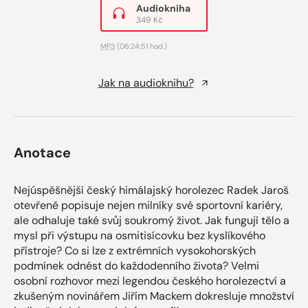
Audiokniha
349 Kč
MP3
(06:24:51 hod.)
Jak na audioknihu?
Anotace
Nejúspěšnější český himálajský horolezec Radek Jaroš
otevřeně popisuje nejen milníky své sportovní kariéry,
ale odhaluje také svůj soukromý život. Jak fungují tělo a
mysl při výstupu na osmitisícovku bez kyslíkového
přístroje? Co si lze z extrémních vysokohorských
podmínek odnést do každodenního života? Velmi
osobní rozhovor mezi legendou českého horolezectví a
zkušeným novinářem Jiřím Mackem dokresluje množství