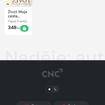
Život: Moje
cesta
dějinami
Papež František
349
Kč
Naděje: aut
PŘEPNOUT SVĚTLÝ/TMAVÝ REŽIM