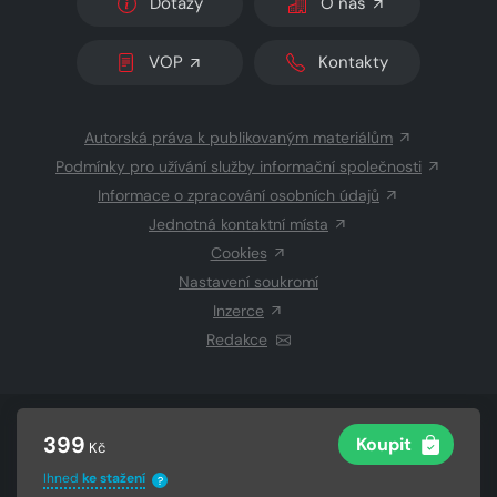
Dotazy
O nás
VOP
Kontakty
Autorská práva k publikovaným materiálům
Podmínky pro užívání služby informační společnosti
Informace o zpracování osobních údajů
Jednotná kontaktní místa
Cookies
Nastavení soukromí
Inzerce
Redakce
© 2026 Copyright
CZECH NEWS CENTER a.s.
a dodavatelé
399
Koupit
Kč
obsahu
Vysázeno
Grand IT s.r.o.
Ihned
ke stažení
?