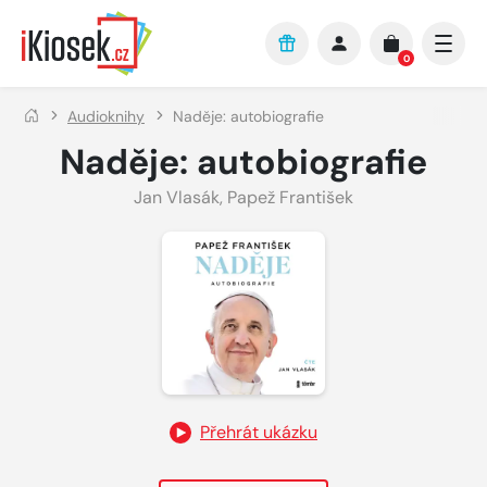
Přejít na hlavní obsah
0
Audioknihy
Naděje: autobiografie
Naděje: autobiografie
Jan Vlasák
,
Papež František
Přehrát ukázku