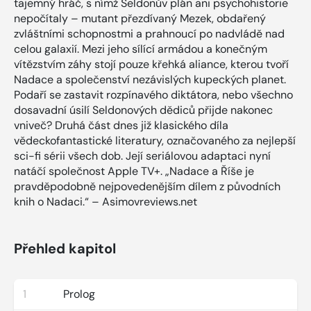
tajemný hráč, s nímž Seldonův plán ani psychohistorie
nepočítaly – mutant přezdívaný Mezek, obdařený
zvláštními schopnostmi a prahnoucí po nadvládě nad
celou galaxií. Mezi jeho sílící armádou a konečným
vítězstvím záhy stojí pouze křehká aliance, kterou tvoří
Nadace a společenství nezávislých kupeckých planet.
Podaří se zastavit rozpínavého diktátora, nebo všechno
dosavadní úsilí Seldonových dědiců přijde nakonec
vniveč? Druhá část dnes již klasického díla
vědeckofantastické literatury, označovaného za nejlepší
sci-fi sérii všech dob. Její seriálovou adaptaci nyní
natáčí společnost Apple TV+. „Nadace a Říše je
pravděpodobně nejpovedenějším dílem z původních
knih o Nadaci.“ – Asimovreviews.net
Přehled kapitol
1
Prolog