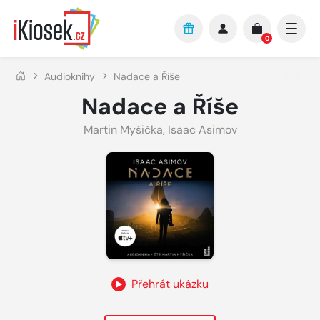
Přejít na hlavní obsah
0
Audioknihy
Nadace a Říše
Nadace a Říše
Martin Myšička
,
Isaac Asimov
Přehrát ukázku