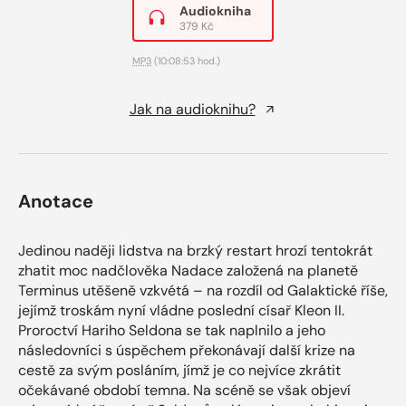
Audiokniha
379 Kč
MP3
(10:08:53 hod.)
Jak na audioknihu?
Anotace
Jedinou naději lidstva na brzký restart hrozí tentokrát
zhatit moc nadčlověka Nadace založená na planetě
Terminus utěšeně vzkvétá – na rozdíl od Galaktické říše,
jejímž troskám nyní vládne poslední císař Kleon II.
Proroctví Hariho Seldona se tak naplnilo a jeho
následovníci s úspěchem překonávají další krize na
cestě za svým posláním, jímž je co nejvíce zkrátit
očekávané období temna. Na scéně se však objeví