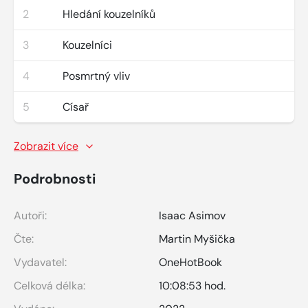
2
Hledání kouzelníků
3
Kouzelníci
4
Posmrtný vliv
5
Císař
Zobrazit více
Podrobnosti
Autoři:
Isaac Asimov
Čte:
Martin Myšička
Vydavatel:
OneHotBook
Celková délka:
10:08:53 hod.