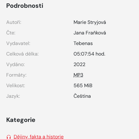
Podrobnosti
Autoři:
Marie Stryjová
Čte:
Jana Fraňková
Vydavatel:
Tebenas
Celková délka:
05:07:54 hod.
Vydáno:
2022
Formáty:
MP3
Velikost:
565 MiB
Jazyk:
Čeština
Kategorie
Dějiny, fakta a historie