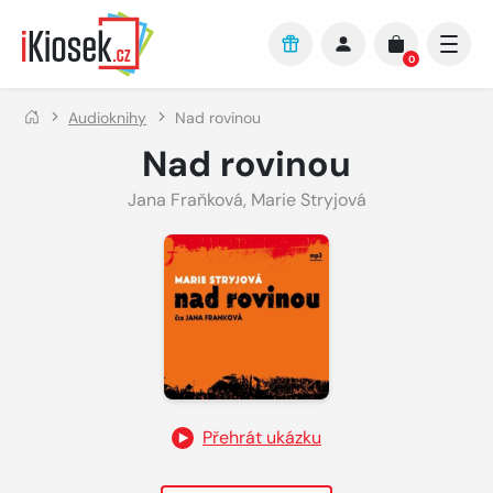
Přejít na hlavní obsah
0
Audioknihy
Nad rovinou
Nad rovinou
Jana Fraňková
,
Marie Stryjová
Přehrát ukázku