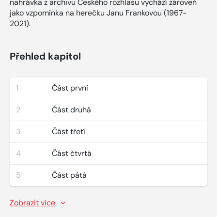
nahrávka z archivu Českého rozhlasu vychází zároveň
jako vzpomínka na herečku Janu Frankovou (1967-
2021).
Přehled kapitol
1
Část první
2
Část druhá
3
Část třetí
4
Část čtvrtá
5
Část pátá
Zobrazit více