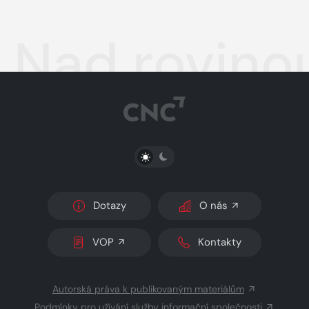
Nad rovino
PŘEPNOUT SVĚTLÝ/TMAVÝ REŽIM
Dotazy
O nás
VOP
Kontakty
Autorská práva k publikovaným materiálům
Podmínky pro užívání služby informační společnosti