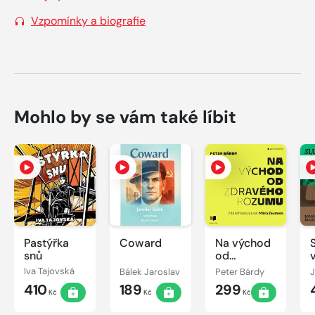
Vzpomínky a biografie
Mohlo by se vám také líbit
Pastýřka
Coward
Na východ
snů
od
zdravého
Iva Tajovská
Bálek Jaroslav
Peter Bárdy
rozumu
410
189
299
Kč
Kč
Kč