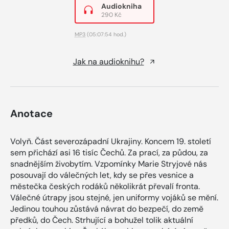
Audiokniha
290 Kč
MP3
(05:07:54 hod.)
Jak na audioknihu?
Anotace
Volyň. Část severozápadní Ukrajiny. Koncem 19. století
sem přichází asi 16 tisíc Čechů. Za prací, za půdou, za
snadnějším živobytím. Vzpomínky Marie Stryjové nás
posouvají do válečných let, kdy se přes vesnice a
městečka českých rodáků několikrát převalí fronta.
Válečné útrapy jsou stejné, jen uniformy vojáků se mění.
Jedinou touhou zůstává návrat do bezpečí, do země
předků, do Čech. Strhující a bohužel tolik aktuální