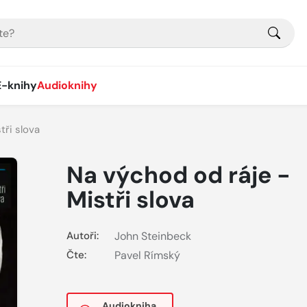
E-knihy
Audioknihy
tři slova
Na východ od ráje -
Mistři slova
Autoři:
John Steinbeck
Čte:
Pavel Rímský
Audiokniha