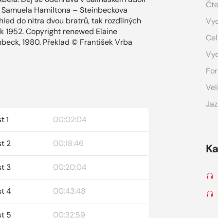
Čte
nou Samuela Hamiltona – Steinbeckova
hled do nitra dvou bratrů, tak rozdílných
Vyd
ck 1952. Copyright renewed Elaine
Cel
beck, 1980. Překlad © František Vrba
Vy
For
Vel
Jaz
t 1
00:02:04
st 2
00:18:46
Ka
st 3
00:20:04
st 4
00:43:48
st 5
00:32:59