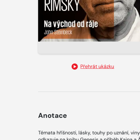
Přehrát ukázku
Anotace
Témata hříšnosti, lásky, touhy po uznání, vin
odkazuje na knihu Genesis a příběh Kaina a 