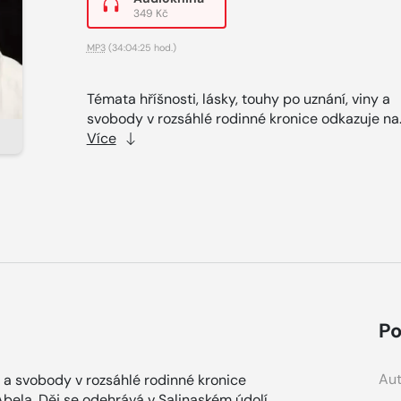
349 Kč
MP3
(34:04:25 hod.)
Témata hříšnosti, lásky, touhy po uznání, viny a
svobody v rozsáhlé rodinné kronice odkazuje na.
Více
Po
Aut
y a svobody v rozsáhlé rodinné kronice
Ábela. Děj se odehrává v Salinaském údolí