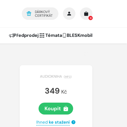
DÁRKOVÝ
CERTIFIKÁT
0
Předprodej
Témata
BLESKmobil
AUDIOKNIHA
(
MP3
)
349
Kč
Koupit
Ihned
ke stažení
?