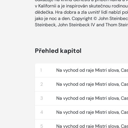
v Kalifornii a je inspirován skutečnou rodi
dědečka. Hra dobra a zla uvnitř lidí nabízí po
jako je noc a den. Copyright © John Steinbe
Steinbeck, John Steinbeck IV and Thom Stein
Přehled kapitol
1
Na vychod od raje Mistri slova, Cas
2
Na vychod od raje Mistri slova, Ca
3
Na vychod od raje Mistri slova, Ca
4
Na vychod od raje Mistri slova, Ca
5
Na vychod od raje Mistri slova, Ca