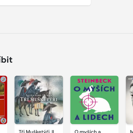
íbit
Přehrát
Přehrát
P
ukázku
ukázku
u
Tři Mušketýři, II.
O myších a
M