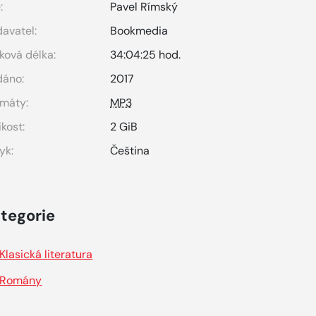
:
Pavel Rímský
avatel:
Bookmedia
ková délka:
34:04:25 hod.
dáno:
2017
máty:
MP3
ikost:
2 GiB
yk:
Čeština
tegorie
Klasická literatura
Romány