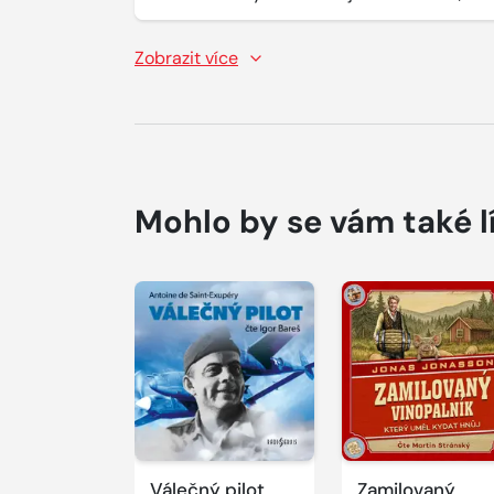
Zobrazit více
Mohlo by se vám také l
Přehrát
Přehrát
ukázku
ukázku
Válečný pilot
Zamilovaný