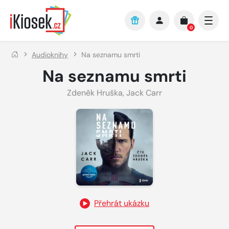
Přejít na hlavní obsah
0
Audioknihy
Na seznamu smrti
Na seznamu smrti
Zdeněk Hruška
,
Jack Carr
Přehrát ukázku