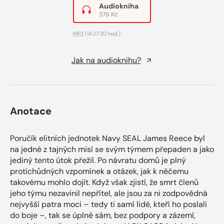
Audiokniha
379 Kč
MP3
(14:27:20 hod.)
Jak na audioknihu?
Anotace
Poručík elitních jednotek Navy SEAL James Reece byl
na jedné z tajných misí se svým týmem přepaden a jako
jediný tento útok přežil. Po návratu domů je plný
protichůdných vzpomínek a otázek, jak k něčemu
takovému mohlo dojít. Když však zjistí, že smrt členů
jeho týmu nezavinil nepřítel, ale jsou za ni zodpovědná
nejvyšší patra moci – tedy ti samí lidé, kteří ho poslali
do boje –, tak se úplně sám, bez podpory a zázemí,