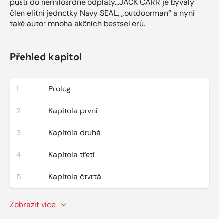
pustí do nemilosrdné odplaty...JACK CARR je bývalý
člen elitní jednotky Navy SEAL, „outdoorman“ a nyní
také autor mnoha akčních bestsellerů.
Přehled kapitol
1
Prolog
2
Kapitola první
3
Kapitola druhá
4
Kapitola třetí
5
Kapitola čtvrtá
Zobrazit více