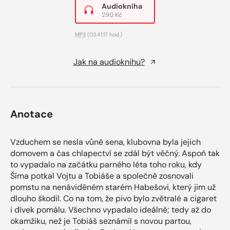
Audiokniha
290 Kč
MP3
(03:41:17 hod.)
Jak na audioknihu?
Anotace
Vzduchem se nesla vůně sena, klubovna byla jejich
domovem a čas chlapectví se zdál být věčný. Aspoň tak
to vypadalo na začátku parného léta toho roku, kdy
Šíma potkal Vojtu a Tobiáše a společně zosnovali
pomstu na nenáviděném starém Habešovi, který jim už
dlouho škodil. Co na tom, že pivo bylo zvětralé a cigaret
i dívek pomálu. Všechno vypadalo ideálně; tedy až do
okamžiku, než je Tobiáš seznámil s novou partou,