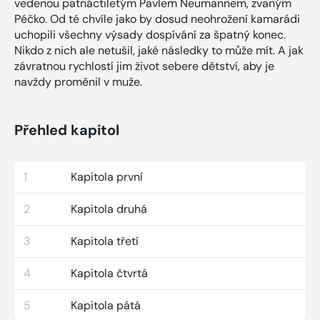
vedenou patnáctiletým Pavlem Neumannem, zvaným
Péčko. Od té chvíle jako by dosud neohrožení kamarádi
uchopili všechny výsady dospívání za špatný konec.
Nikdo z nich ale netušil, jaké následky to může mít. A jak
závratnou rychlostí jim život sebere dětství, aby je
navždy proměnil v muže.
Přehled kapitol
1
Kapitola první
2
Kapitola druhá
3
Kapitola třetí
4
Kapitola čtvrtá
5
Kapitola pátá