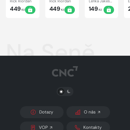
Rick Riordan
Rick Riordan
Lenka Jakešová
labyrint
bohů
449
449
149
Kč
Kč
Kč
Na Seně
PŘEPNOUT SVĚTLÝ/TMAVÝ REŽIM
Dotazy
O nás
VOP
Kontakty