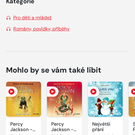
Kategorie
Pro děti a mládež
Romány, povídky, příběhy
Mohlo by se vám také líbit
Percy
Percy
Největší
Jackson -
Jackson -
přání
Bitva o
Poslední z