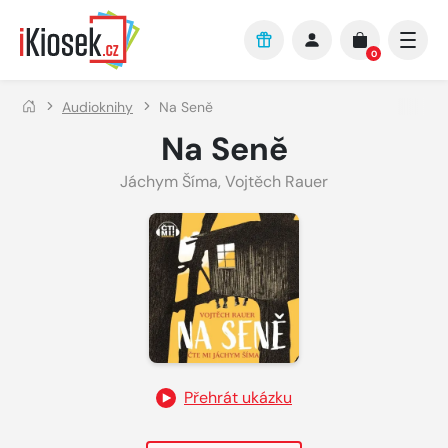
Přejít na hlavní obsah
0
Audioknihy
Na Seně
Na Seně
Jáchym Šíma
,
Vojtěch Rauer
Přehrát ukázku