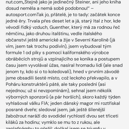
nut.com„Stejně jako je jedinečný Steiner, ani jeho kniha
dosud neměla a nemá sobě podobnou!“ –
autosport.comTak jo, přátelé, je to tady: začátek konce
jedné éry. Trvala přes deset let a já, starý Ital z hor, kde
vévodí řídký vzduch, Guenther, který má za rodnou řeč
němčinu, jako druhou italštinu, vedle italského
občanství ještě americké a žije v Severní Karolíně (já
vím, jsem tak trochu podivín), jsem vybudoval tým
formule 1 od píky s pomocí kalifornského výrobce
obráběcích strojů a vzpínajícího se koníka a postupem
času jsem vyvolával úžas, nasíral hromadu lidí (ale snad
jenom ty, kdo si o to koledovali), hned v prvním závodě
jsme obsadili šesté místo, což leckoho překvapilo, a v
Poháru konstruktérů páté, ale taky poslední (asi
nejednou; už si nevzpomínám), sehnal jsem několik
výborných sponzorů (a pár horších), skoro každý týden
vyhlašoval válku FIA; jeden dánský magor mi roztřískal
posrané dveře; sledoval jsem, jak ještě šílenější
žabožrout naráží do svodidel rychlostí dvou set třiceti
kiláků za hodinu; vymklo se mu to z rukou, ale
zaplaťpámbu to přežil; dočkal jsem se triumfu v