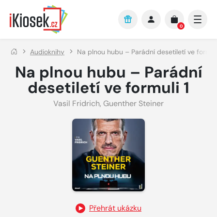
Přejít na hlavní obsah
0
Audioknihy
Na plnou hubu – Parádní desetiletí ve formuli
Na plnou hubu – Parádní
desetiletí ve formuli 1
Vasil Fridrich
,
Guenther Steiner
Přehrát ukázku