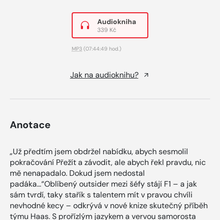
Audiokniha
339 Kč
MP3
(07:44:49 hod.)
Jak na audioknihu?
Anotace
„Už předtím jsem obdržel nabídku, abych sesmolil
pokračování Přežít a závodit, ale abych řekl pravdu, nic
mě nenapadalo. Dokud jsem nedostal
padáka…“Oblíbený outsider mezi šéfy stájí F1 – a jak
sám tvrdí, taky stařík s talentem mít v pravou chvíli
nevhodné kecy – odkrývá v nové knize skutečný příběh
týmu Haas. S prořízlým jazykem a vervou samorosta