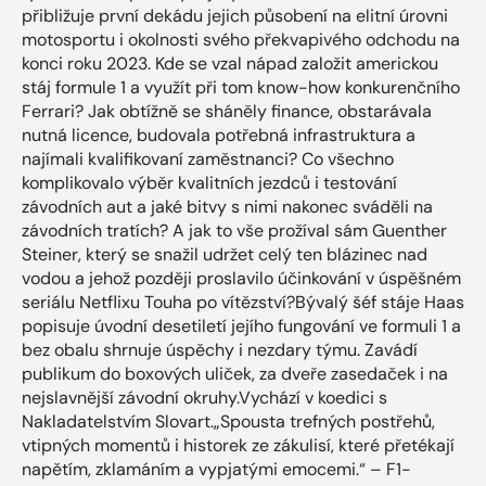
přibližuje první dekádu jejich působení na elitní úrovni
motosportu i okolnosti svého překvapivého odchodu na
konci roku 2023. Kde se vzal nápad založit americkou
stáj formule 1 a využít při tom know-how konkurenčního
Ferrari? Jak obtížně se sháněly finance, obstarávala
nutná licence, budovala potřebná infrastruktura a
najímali kvalifikovaní zaměstnanci? Co všechno
komplikovalo výběr kvalitních jezdců i testování
závodních aut a jaké bitvy s nimi nakonec sváděli na
závodních tratích? A jak to vše prožíval sám Guenther
Steiner, který se snažil udržet celý ten blázinec nad
vodou a jehož později proslavilo účinkování v úspěšném
seriálu Netflixu Touha po vítězství?Bývalý šéf stáje Haas
popisuje úvodní desetiletí jejího fungování ve formuli 1 a
bez obalu shrnuje úspěchy i nezdary týmu. Zavádí
publikum do boxových uliček, za dveře zasedaček i na
nejslavnější závodní okruhy.Vychází v koedici s
Nakladatelstvím Slovart.„Spousta trefných postřehů,
vtipných momentů i historek ze zákulisí, které přetékají
napětím, zklamáním a vypjatými emocemi.“ – F1-