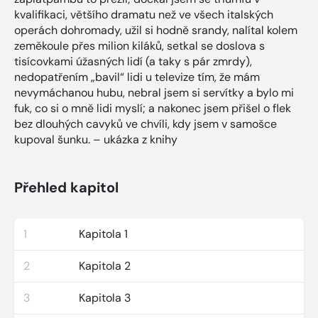
kvalifikaci, většího dramatu než ve všech italských
operách dohromady, užil si hodně srandy, nalítal kolem
zeměkoule přes milion kiláků, setkal se doslova s
tisícovkami úžasných lidí (a taky s pár zmrdy),
nedopatřením „bavil“ lidi u televize tím, že mám
nevymáchanou hubu, nebral jsem si servítky a bylo mi
fuk, co si o mně lidi myslí; a nakonec jsem přišel o flek
bez dlouhých cavyků ve chvíli, kdy jsem v samošce
kupoval šunku. – ukázka z knihy
Přehled kapitol
1
Kapitola 1
2
Kapitola 2
3
Kapitola 3