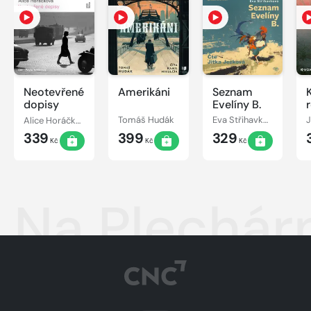
Neotevřené
Amerikáni
Seznam
dopisy
Evelíny B.
Alice Horáčková
Tomáš Hudák
Eva Střihavková
J
339
399
329
Kč
Kč
Kč
Na Plechár