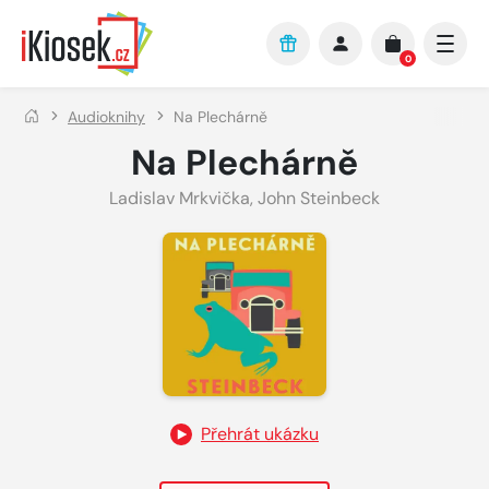
Přejít na hlavní obsah
0
Audioknihy
Na Plechárně
Na Plechárně
Ladislav Mrkvička
,
John Steinbeck
Přehrát ukázku