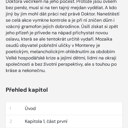
Doktora večírkem na jeho počest. Protože jsou ovšem
bez peněz, musí si na ten tajný mejdan vydělat. A kdo
jiný by jim mohl dát práci než právě Doktor. Naneštěstí
se celá akce vymkne kontrole a je při ní zničen dům i
vzácný gramofon jejich dobrodince. Úsilí získat si zpět
jeho přízeň je přivede na nápad přichystat novou
oslavu, která se ale tentokrát určitě vydaří. Mozaika
osudů obyvatel pobřežní uličky v Monterey je
poetickým, melancholickým ohlédnutím za obdobím
Velké hospodářské krize a jejími dětmi, lidmi na okraji
společnosti a bez životní perspektivy, ale s touhou po
kráse a nekonečnu.
Přehled kapitol
1
Úvod
2
Kapitola 1, část první