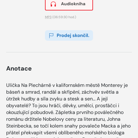
Audiokniha
MP3
(06:59:30 hod.)
Prodej skončil.
Anotace
Ulička Na Plechárně v kalifornském městě Monterey je
báseň a smrad, randál a skřípění, záchvěv světla a
útržek hudby a síla zvyku a stesk a sen... A její
obyvatelé? To jsou hráči, děvky, umělci, prosťáčci i
okouzlující pobudové. Zápletka prvního poválečného
románu držitele Nobelovy ceny za literaturu, Johna
Steinbecka, se točí kolem snahy povaleče Macka a jeho
přátel překvapit všemi oblíbeného mořského biologa