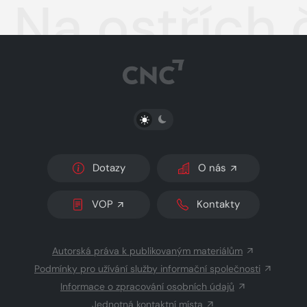
Na ostřích č
PŘEPNOUT SVĚTLÝ/TMAVÝ REŽIM
Dotazy
O nás
VOP
Kontakty
Autorská práva k publikovaným materiálům
Podmínky pro užívání služby informační společnosti
Informace o zpracování osobních údajů
Jednotná kontaktní místa