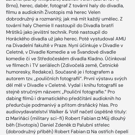
Brno), herec, dabér, fotograf Z tovární haly do divadla,
filmu a audioknih Životopis má herec Velen
dobrodružný a rozmanitý, jak má mít každý umělec. Z
tovární haly Chemie II nastoupil do Divadla bratří
Mrštíků jako jevištní technik. Poté nastoupil do
Horáckého divadla už jako herec. Poté vystudoval AMU
na Divadelní fakultě v Praze. Nyní účinkuje v Divadle v
Celetné, v Divadle Komedie a ve Švandové divadle
komedie či ve Středočeském divadla Kladno. Účinkoval
ve filmech i TV seriálech (Zdivočelá země, Četnické
humoresky, Redakce). Současně je i fotografem a
autorem tzv. „pouličních fotografií“. První výstavu svých
děl měl v Divadle v Celetné. Vydal i knihu fotografií se
stejně stručným názvem: „Pouliční fotografie.“ Pro
dabing filmů i dramatického předčítání audioknih ho
předurčuje podmanivý a přitom drsňácký hlas. Pro
audiovydavatelství Walker & Volf načetl úspěšné tituly:
◘ Mariňáci (military sci-fi) Robert Fabian ◘ Můj dlouhý
běh (životopis) Daniel Zdeněk ◘ Palubní střelec
(dobrodružný příběh) Robert Fabian ◘ Na ostřích čepelí