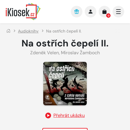
Přejít na hlavní obsah
0
Audioknihy
Na ostřích čepelí II.
Na ostřích čepelí II.
Zdeněk Velen
,
Miroslav Žamboch
Přehrát ukázku