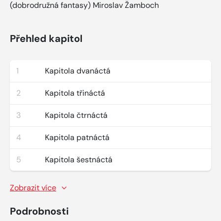
(dobrodružná fantasy) Miroslav Žamboch
Přehled kapitol
1
Kapitola dvanáctá
2
Kapitola třináctá
3
Kapitola čtrnáctá
4
Kapitola patnáctá
5
Kapitola šestnáctá
Zobrazit více
Podrobnosti