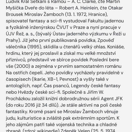
Ludvík Král Setkání s Rámou – A. C. Clarke, čte Martin
Myšička Dveře do léta – Robert A. Heinlein, čte Otakar
Brousek Miroslav Žamboch (13. 1. 1972, Hranice),
spisovatel fantasy a sci-fi vystudoval Fakultu jadernou
a fyzikálně inženýrskou ČVUT v Praze a nyní pracuje v
ÚJV Řež, a. s., (bývalý Ústav jaderného výzkumu v Řeži u
Prahy). Již jeho první publikovaná povídka, Zpověď
válečníka (1995), sklidila u čtenářů velký ohlas. Koniáše,
hrdinu, který jej proslavil a získal mu velké množství
příznivců, představil ve sbírce povídek Poslední bere
vše (2000) a zejména v prvním samostatném románu
Na ostřích čepelí. Jeho povídky vycházely pravidelně v
časopisech (Ikarie, XB-1, Pevnost) a vyšly také v
antologiích, např. Čas psanců, Legendy české fantasy
nebo Hvězdy české sci-fi. Společně s Jiřím W.
Procházkou založil knižní dobrodružnou sérii Agent JFK
(do roku 2016 již 34 dílů). Je stále aktivní na poli české
fantastiky. Kromě psaní se Miroslav Žamboch věnuje
judu, kulturistice a zvláště pak extrémním sportům. K
jeho zájmům patří také vojenská technika a chladné
zbraně. (zdroj: wikipedie) Zdeněk Velen (25. 5. 1974,