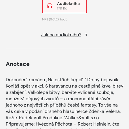
Audiokniha
179 Kč
MP3
(11:01:27 hod.)
Jak na audioknihu?
Anotace
Dokončení románu „Na ostřích čepelí.“ Drsný bojovník
Koniáš opět v akci. S karavanou na cestě plné krve, bitev
a zabíjení. Velkolepé bitvy, barvitě vylíčené souboje,
množství dějových zvratů – a monumentální závěr
jednoho z největších příběhů české fantasy. To vše na
vás čeká v podání drsného hlasu herce Zdeňka Velena.
Režie: Radek Volf Produkce: Walker&Volf s.r.o.
Připravujeme: Hvězdná Pěchota – Robert Heinlein, čte