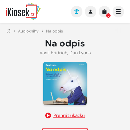
Přejít na hlavní obsah
0
Audioknihy
Na odpis
Na odpis
Vasil Fridrich
,
Dan Lyons
Přehrát ukázku