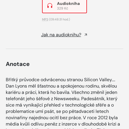
Audiokniha
329 Kč
MP3
(09:48:31 hod.)
Jak na audioknihu?
Anotace
Břitký průvodce odvrácenou stranou Silicon Valley....
Dan Lyons měl šťastnou a spokojenou rodinu, skvělou
kariéru a práci, která ho bavila. Všechno změnil jeden
telefonát jeho šéfové z Newsweeku. Padesátník, který
sice má vynikající přehled v technologické sféře a o
problematice umí psát, se po pětadvaceti letech
novinařiny najednou ocitl bez práce. V roce 2012 byla
média kvůli odlivu peněz z inzerce v dlouhodobé krizi a