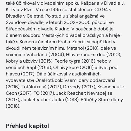
také účinkoval v divadelním spolku Kašpar a v Divadle J.
K. Tyla v Plzni. V roce 1995 se stal členem CD 94 v
Divadle v Celetné. Po studiu získal angažmá ve
Švandově divadle, v letech 2002–2005 působil ve
Středočeském divadle Kladno. V současné době je
členem souboru Městských divadel pražských a hraje
také s Komorní činohrou Praha. Zahrál si například v
dvoudílném televizním filmu Metanol (2018), dále ve
snímcích Vaterland (2004), Hlava-ruce-srdce (2010),
Kobry a užovky (2015), Teorie tygra (2016) nebo v
seriálech Rapl (2016), Ohnivý kuře (2016) a Svět pod
hlavou (2017). Dále účinkoval v audioknihách
vydavatelství OneHotBook: Všemi dary obdarovaná
(2016), Totální rauš (2017), Do vody (2017), Kosmonaut z
Čech (2017), TO (2017), Jack Reacher: Nevracej se
(2017), Jack Reacher: Jatka (2018), Příběhy Staré dámy
(2018).
Přehled kapitol