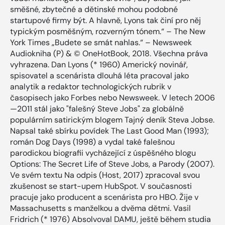
směšné, zbytečné a dětinské mohou podobné
startupové firmy být. A hlavně, Lyons tak činí pro něj
typickým posměšným, rozverným tónem.“ – The New
York Times „Budete se smát nahlas.“ – Newsweek
Audiokniha (P) & © OneHotBook, 2018. Všechna práva
vyhrazena. Dan Lyons (* 1960) Americký novinář,
spisovatel a scenárista dlouhá léta pracoval jako
analytik a redaktor technologických rubrik v
časopisech jako Forbes nebo Newsweek. V letech 2006
—2011 stál jako "falešný Steve Jobs" za globálně
populárním satirickým blogem Tajný deník Steva Jobse.
Napsal také sbírku povídek The Last Good Man (1993);
román Dog Days (1998) a vydal také falešnou
parodickou biografii vycházející z úspěšného blogu
Options: The Secret Life of Steve Jobs, a Parody (2007).
Ve svém textu Na odpis (Host, 2017) zpracoval svou
zkušenost se start-upem HubSpot. V současnosti
pracuje jako producent a scenárista pro HBO. Žije v
Massachusetts s manželkou a dvěma dětmi. Vasil
Fridrich (* 1976) Absolvoval DAMU, ještě během studia