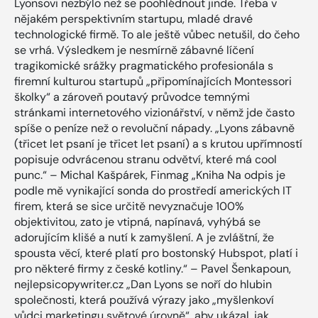
Lyonsovi nezbýlo než se poohlédnout jinde. Třeba v
nějakém perspektivním startupu, mladé dravé
technologické firmě. To ale ještě vůbec netušil, do čeho
se vrhá. Výsledkem je nesmírně zábavné líčení
tragikomické srážky pragmatického profesionála s
firemní kulturou startupů „připomínajících Montessori
školky“ a zároveň poutavý průvodce temnými
stránkami internetového vizionářství, v němž jde často
spíše o peníze než o revoluční nápady. „Lyons zábavně
(třicet let psaní je třicet let psaní) a s krutou upřímností
popisuje odvrácenou stranu odvětví, které má cool
punc.“ – Michal Kašpárek, Finmag „Kniha Na odpis je
podle mě vynikající sonda do prostředí amerických IT
firem, která se sice určitě nevyznačuje 100%
objektivitou, zato je vtipná, napínavá, vyhýbá se
adorujícím klišé a nutí k zamyšlení. A je zvláštní, že
spousta věcí, které platí pro bostonský Hubspot, platí i
pro některé firmy z české kotliny.“ – Pavel Šenkapoun,
nejlepsicopywriter.cz „Dan Lyons se noří do hlubin
společnosti, která používá výrazy jako „myšlenkoví
vůdci marketingu světové úrovně“, aby ukázal, jak