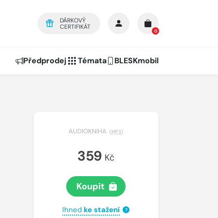
DÁRKOVÝ
CERTIFIKÁT
0
Předprodej
Témata
BLESKmobil
AUDIOKNIHA
(
MP3
)
359
Kč
Koupit
Ihned
ke stažení
?