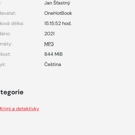
:
Jan Šťastný
avatel:
OneHotBook
ková délka:
15:15:52 hod.
dáno:
2021
máty:
MP3
ikost:
844 MiB
yk:
Čeština
tegorie
Krimi a detektivky