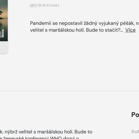
MP3
(15:15:52 hod.)
Pandemii se nepostavil žádný vyjukaný pěšák, 
velitel s maršálskou holí. Bude to stačit?...
Více
Po
Aut
 nýbrž velitel s maršálskou holí. Bude to
 na ženevské konferenci WHO dozví o