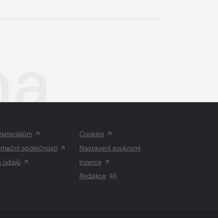
na
materiálům
Cookies
rmační společnosti
Nastavení soukromí
h údajů
Inzerce
Redakce