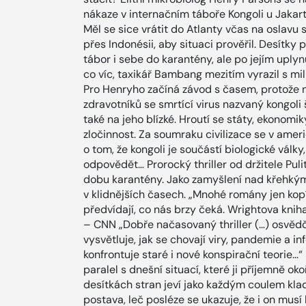
nákaze v internačním táboře Kongoli u Jakarty,
Měl se sice vrátit do Atlanty včas na oslavu
přes Indonésii, aby situaci prověřil. Desítky
tábor i sebe do karantény, ale po jejím uply
co víc, taxikář Bambang mezitím vyrazil s mi
Pro Henryho začíná závod s časem, protože n
zdravotníků se smrtící virus nazvaný kongoli
také na jeho blízké. Hroutí se státy, ekonomiky
zločinnost. Za soumraku civilizace se v ame
o tom, že kongoli je součástí biologické vál
odpovědět… Prorocký thriller od držitele Pu
dobu karantény. Jako zamyšlení nad křehkými
v klidnějších časech. „Mnohé romány jen kopír
předvídají, co nás brzy čeká. Wrightova knih
– CNN „Dobře načasovaný thriller (…) osvědč
vysvětluje, jak se chovají viry, pandemie a 
konfrontuje staré i nové konspirační teorie…
paralel s dnešní situací, které ji příjemně ok
desítkách stran jeví jako každým coulem kl
postava, leč posléze se ukazuje, že i on musí