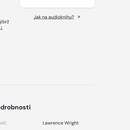
Jak na audioknihu?
nýbrž
drobnosti
oři:
Lawrence Wright