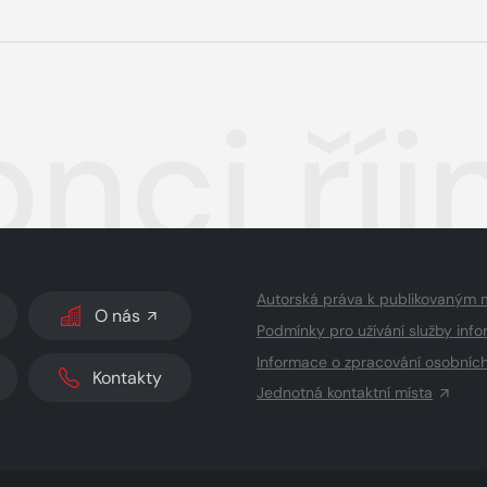
nci říj
Autorská práva k publikovaným 
O nás
Podmínky pro užívání služby info
Informace o zpracování osobníc
Kontakty
Jednotná kontaktní místa