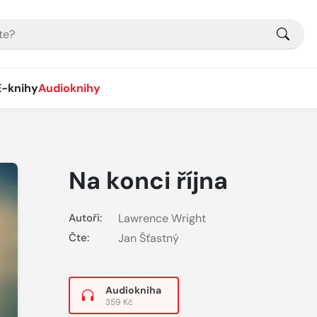
E-knihy
Audioknihy
Na konci října
Autoři:
Lawrence Wright
Čte:
Jan Šťastný
Audiokniha
359 Kč