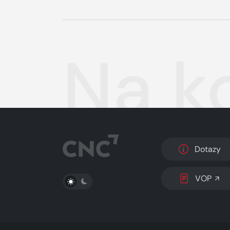
Na ko
Dotazy
PŘEPNOUT SVĚTLÝ/TMAVÝ REŽIM
VOP