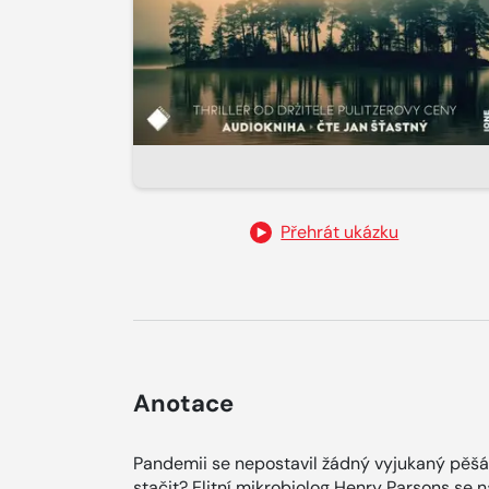
Přehrát ukázku
Anotace
Pandemii se nepostavil žádný vyjukaný pěšák,
stačit? Elitní mikrobiolog Henry Parsons se