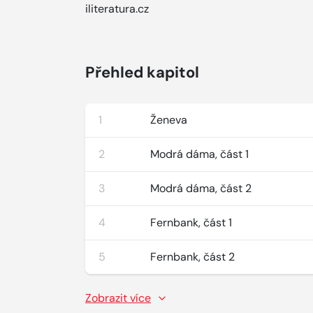
iliteratura.cz
Přehled kapitol
1
Ženeva
2
Modrá dáma, část 1
3
Modrá dáma, část 2
4
Fernbank, část 1
5
Fernbank, část 2
Zobrazit více