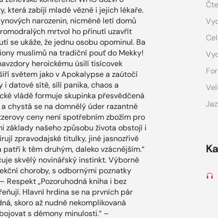
Čte
 která zabíjí mladé vězně i jejich lékaře.
 synových narozenin, nicméně letí domů
Vyd
 promodralých mrtvol ho přinutí uzavřít
Cel
nutí se ukáže, že jednu osobu opominul. Ba
liony muslimů na tradiční pouť do Mekky!
Vy
avzdory heroickému úsilí tisícovek
For
 šíří světem jako v Apokalypse a zaútočí
 i datové sítě, sílí panika, chaos a
Vel
rické vládě formuje skupinka přesvědčená
Jaz
ky, a chystá se na domnělý úder razantně
litzerovy ceny není spotřebním zbožím pro
 základy našeho způsobu života obstojí i
ují zpravodajské titulky, jiné jasnozřivě
Ka
a patří k těm druhým, daleko vzácnějším.“
uje skvělý novinářský instinkt. Výborně
infekční choroby, s odbornými poznatky
“ – Respekt „Pozoruhodná kniha i bez
ořeňují. Hlavní hrdina se na prvních pár
adná, skoro až nudně nekomplikovaná
 bojovat s démony minulosti.“ –