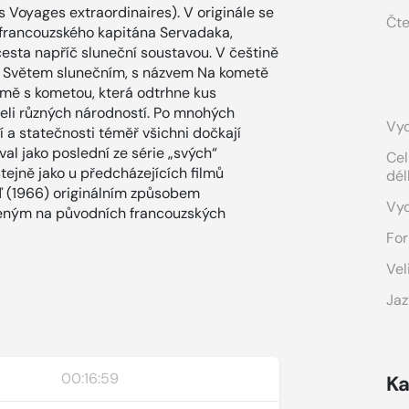
 Voyages extraordinaires). V originále se
Čte
 francouzského kapitána Servadaka,
 cesta napříč sluneční soustavou. V češtině
 Světem slunečním, s názvem Na kometě
emě s kometou, která odtrhne kus
eli různých národností. Po mnohých
Vyd
 a statečnosti téměř všichni dočkají
al jako poslední ze série „svých“
Cel
tejně jako u předcházejících filmů
dél
ď (1966) originálním způsobem
Vy
ženým na původních francouzských
For
Vel
Jaz
00:16:59
Ka