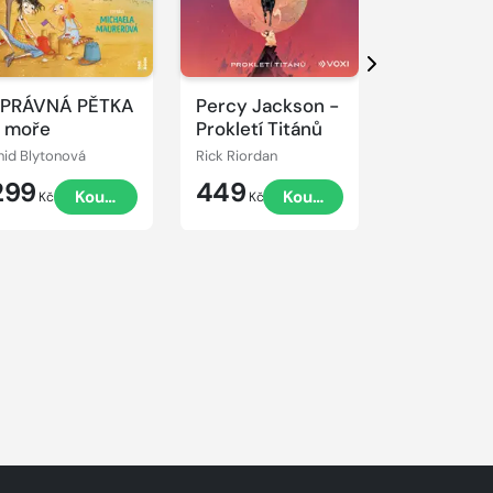
Přehrát
Přehrát
ukázku
ukázku
Další
SPRÁVNÁ PĚTKA
Percy Jackson -
Pravidla h
 moře
Prokletí Titánů
nid Blytonová
Rick Riordan
Neal Shuster
299
449
379
Koupit
Koupit
K
Kč
Kč
Kč