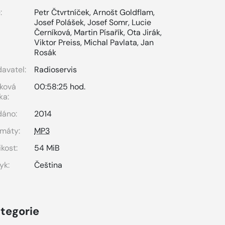
:
Petr Čtvrtníček
,
Arnošt Goldflam
,
Josef Polášek
,
Josef Somr
,
Lucie
Černíková
,
Martin Písařík
,
Ota Jirák
,
Viktor Preiss
,
Michal Pavlata
,
Jan
Rosák
avatel:
Radioservis
ková
00:58:25 hod.
ka:
dáno:
2014
máty:
MP3
ikost:
54 MiB
yk:
Čeština
tegorie