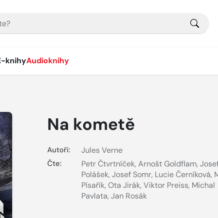
E-knihy
Audioknihy
Na kometě
Autoři:
Jules Verne
Čte:
Petr Čtvrtníček
,
Arnošt Goldflam
,
Jose
Polášek
,
Josef Somr
,
Lucie Černíková
,
M
Písařík
,
Ota Jirák
,
Viktor Preiss
,
Michal
Pavlata
,
Jan Rosák