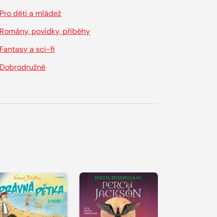
Pro děti a mládež
Romány, povídky, příběhy
Fantasy a sci-fi
Dobrodružné
řehrát
kázku