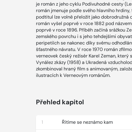
je román z jeho cyklu Podivuhodné cesty (Les
román jmenuje podle svého hlavního hrdiny,
podtitul lze volně přeložit jako dobrodružná
román vyšel poprvé v roce 1882 pod názvem
poprvé v roce 1896. Příběh začíná srážkou Z
zemského povrchu i s jeho tehdejšími obyvat
peripetiích se nakonec díky svému odhodlání
šťastného návratu. V roce 1970 román zfilmov
verneovek český režisér Karel Zeman, který s
Vynález zkázy (1958) a Ukradená vzducholo
zkombinoval hraný film s animovaným, zalo
ilustracích k Verneovým románům.
Přehled kapitol
1
Řítíme se neznámo kam