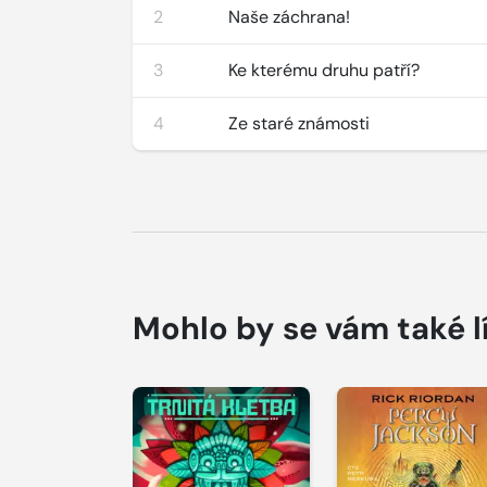
2
Naše záchrana!
3
Ke kterému druhu patří?
4
Ze staré známosti
Mohlo by se vám také l
Přehrát
Přehrát
ukázku
ukázku