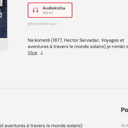
Audiokniha
189 Kč
MP3
(00:58:25 hod.)
Na kometě (1877, Hector Servadac. Voyages et
aventures á travers le monde solaire) je román z.
Více
Po
Aut
t aventures á travers le monde solaire)