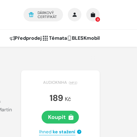
DÁRKOVÝ
CERTIFIKÁT
0
Předprodej
Témata
BLESKmobil
AUDIOKNIHA
(
MP3
)
189
Kč
f
artin
Koupit
Ihned
ke stažení
?