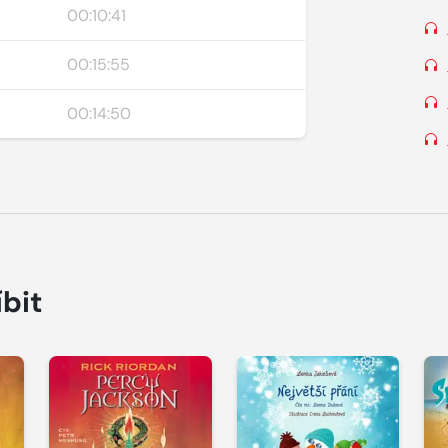
00:10:41
00:15:55
00:14:50
íbit
Přehrát
Přehrát
P
ukázku
ukázku
u