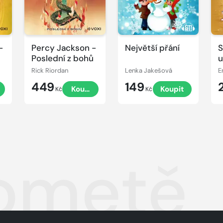
-
Percy Jackson -
Největší přání
Poslední z bohů
u
Rick Riordan
Lenka Jakešová
E
449
149
t
Koupit
Koupit
Kč
Kč
ometě