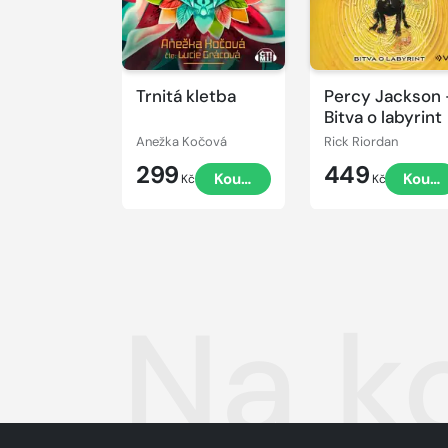
Trnitá kletba
Percy Jackson 
Bitva o labyrint
Anežka Kočová
Rick Riordan
299
449
Koupit
Koupi
Kč
Kč
Na k