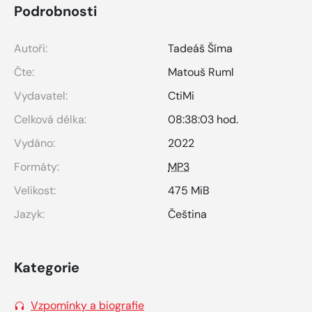
Podrobnosti
Autoři:
Tadeáš Šíma
Čte:
Matouš Ruml
Vydavatel:
CtiMi
Celková délka:
08:38:03 hod.
Vydáno:
2022
Formáty:
MP3
Velikost:
475 MiB
Jazyk:
Čeština
Kategorie
Vzpomínky a biografie