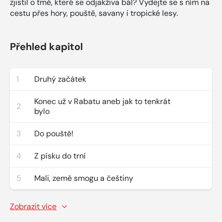
zjistil o tmě, které se odjakživa bál? Vydejte se s ním na
cestu přes hory, pouště, savany i tropické lesy.
Přehled kapitol
1
Druhý začátek
Konec už v Rabatu aneb jak to tenkrát
2
bylo
3
Do pouště!
4
Z písku do trní
5
Mali, země smogu a češtiny
Zobrazit více