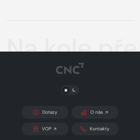
Na kole pře
PŘEPNOUT SVĚTLÝ/TMAVÝ REŽIM
Dotazy
O nás
VOP
Kontakty