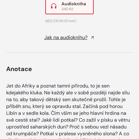
Audiokniha
340 Kč
MP3
(08:38:03 hod.)
Jak na audioknihu?
Anotace
Jet do Afriky a poznat tamní přírodu, to je sen
kdejakého kluka. Ne každý ale v sobě později najde sílu
na to, aby takový dětský sen skutečně prožil. Tohle je
příběh snu, který se opravdu stal. Začíná pod horou
Libín a v sedle kola. Čím vším se jeho hlavní hrdina na
své cestě stal? Jaké lidi potkal? Co zažil v písku a větru
uprostřed saharských dun? Proč s sebou vezl násadu
od krumpáče? Potkal v pralese vysněného slona? A co