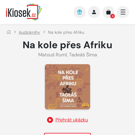
Přejít na hlavní obsah
0
Audioknihy
Na kole přes Afriku
Na kole přes Afriku
Matouš Ruml
,
Tadeáš Šíma
Přehrát ukázku