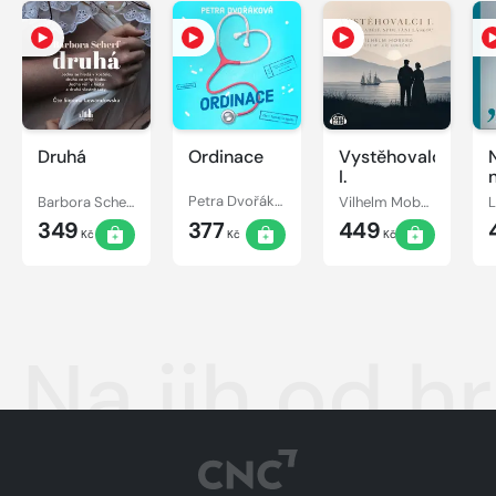
Druhá
Ordinace
Vystěhovalci
I.
Barbora Scherf
Petra Dvořáková
Vilhelm Moberg
349
377
449
Kč
Kč
Kč
Na jih od h