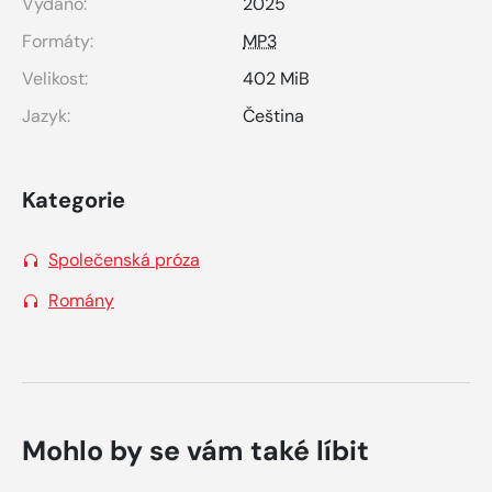
Vydáno:
2025
Formáty:
MP3
Velikost:
402 MiB
Jazyk:
Čeština
Kategorie
Společenská próza
Romány
Mohlo by se vám také líbit