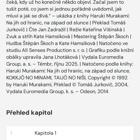
čeká, kdy už ho konečně někdo objeví. Začal jsem to
tušit poté, co jsem si jednou pořádně uvědomil, jak
mluví a jak se dívá.“ – ukázka z knihy Haruki Murakami:
Na jih od hranic, na západ od slunce | Překlad Tomáš
Jurkovič | Čte Jan Zadražil | Režie Kateřina Višinská |
Zvuk a střih Kate Hamsíková | Mastering Štěpán Škoch |
Hudba Štěpán Škoch a Kate Hamsíková | Natočeno ve
studiu All Senses Production s. r. o. | Grafiku podle knižní
obálky upravila Jana Lhotáková | Vydala Euromedia
Group, a. s. – Témbr, říjnu 2025. | Natočeno podle knihy:
Haruki Murakami: Na jih od hranic, na západ od slunce,
KOKKJÓ NO MINAMI, TAIJÓ NO NIŠI, Copyright © 1992
by Haruki Murakami, Překlad © Tomáš Jurkovič, 2004,
Vydala Euromedia Group, k. s. – Odeon, 2014
Přehled kapitol
1
Kapitola 1