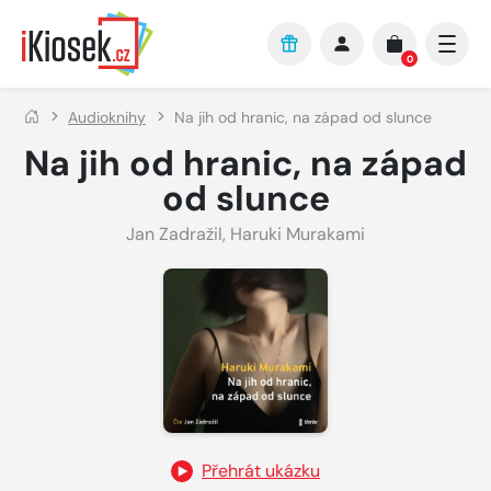
Přejít na hlavní obsah
0
Audioknihy
Na jih od hranic, na západ od slunce
Na jih od hranic, na západ
od slunce
Jan Zadražil
,
Haruki Murakami
Přehrát ukázku