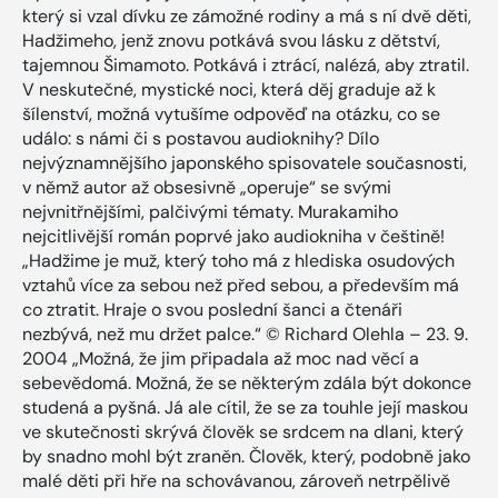
který si vzal dívku ze zámožné rodiny a má s ní dvě děti,
Hadžimeho, jenž znovu potkává svou lásku z dětství,
tajemnou Šimamoto. Potkává i ztrácí, nalézá, aby ztratil.
V neskutečné, mystické noci, která děj graduje až k
šílenství, možná vytušíme odpověď na otázku, co se
událo: s námi či s postavou audioknihy? Dílo
nejvýznamnějšího japonského spisovatele současnosti,
v němž autor až obsesivně „operuje“ se svými
nejvnitřnějšími, palčivými tématy. Murakamiho
nejcitlivější román poprvé jako audiokniha v češtině!
„Hadžime je muž, který toho má z hlediska osudových
vztahů více za sebou než před sebou, a především má
co ztratit. Hraje o svou poslední šanci a čtenáři
nezbývá, než mu držet palce.“ © Richard Olehla – 23. 9.
2004 „Možná, že jim připadala až moc nad věcí a
sebevědomá. Možná, že se některým zdála být dokonce
studená a pyšná. Já ale cítil, že se za touhle její maskou
ve skutečnosti skrývá člověk se srdcem na dlani, který
by snadno mohl být zraněn. Člověk, který, podobně jako
malé děti při hře na schovávanou, zároveň netrpělivě