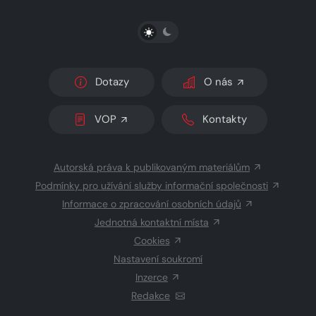
PŘEPNOUT SVĚTLÝ/TMAVÝ REŽIM
Dotazy
O nás
VOP
Kontakty
Autorská práva k publikovaným materiálům
Podmínky pro užívání služby informační společnosti
Informace o zpracování osobních údajů
Jednotná kontaktní místa
Cookies
Nastavení soukromí
Inzerce
Redakce