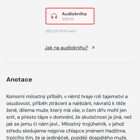
Audiokniha
329 Kč
MP3
(07:18:09 hod.)
Jak na audioknihu?
Anotace
Komorní milostný příběh, v němž hraje roli tajemství a
osudovost, příběh ztrácení a nalézání, návratů k téže
ženě, dilema muže, který má vše, o čem dřív mohl jen
snít, a přesto tápe v domnění, že skutečnost je jiná, než
jak se jemu či nám jeví… Milostný trojúhelník, v jehož
středu sledujeme nejprve chlapce jménem Hadžime,
trpícího tím, že je jedináček, později dospělého muže,