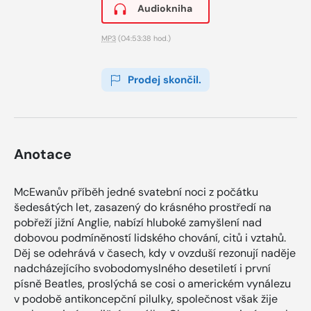
Audiokniha
MP3
(04:53:38 hod.)
Prodej skončil.
Anotace
McEwanův příběh jedné svatební noci z počátku
šedesátých let, zasazený do krásného prostředí na
pobřeží jižní Anglie, nabízí hluboké zamyšlení nad
dobovou podmíněností lidského chování, citů i vztahů.
Děj se odehrává v časech, kdy v ovzduší rezonují naděje
nadcházejícího svobodomyslného desetiletí i první
písně Beatles, proslýchá se cosi o americkém vynálezu
v podobě antikoncepční pilulky, společnost však žije