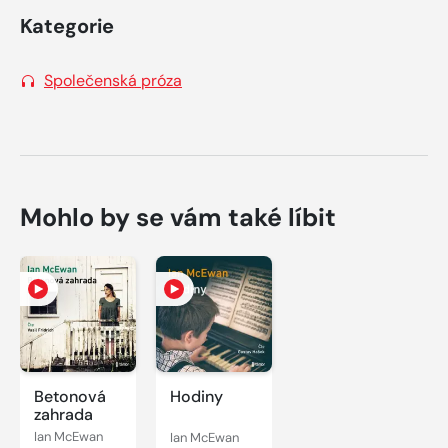
Kategorie
Společenská próza
Mohlo by se vám také líbit
Betonová
Hodiny
zahrada
Ian McEwan
Ian McEwan