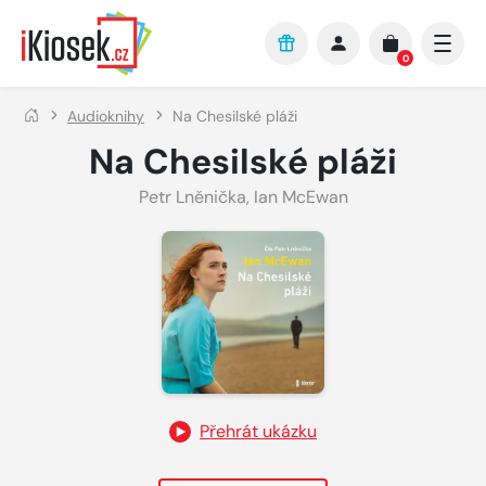
Přejít na hlavní obsah
0
Audioknihy
Na Chesilské pláži
Na Chesilské pláži
Petr Lněnička
,
Ian McEwan
Přehrát ukázku