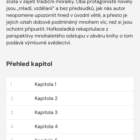
zcela v zajetí tradiční morálky. Oba protagonisté novely
jsou „mladí, vzdělaní“ a bez předsudků, jak nás autor
neopomene upozornit hned v úvodní větě, a přesto je
jejich vztah dobově podmíněný mnohem víc, než si jsou
ochotni připustit. Hořkosladká rekapitulace z
perspektivy mnohaletého odstupu v závěru knihy o tom
podává výmluvné svědectví.
Přehled kapitol
1
Kapitola 1
2
Kapitola 2
3
Kapitola 3
4
Kapitola 4