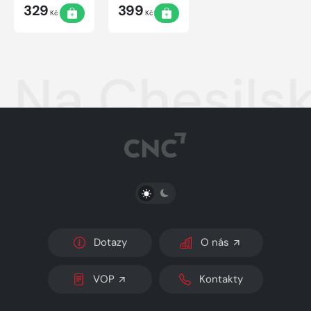
329
399
Kč
Kč
Na Chesilsk
PŘEPNOUT SVĚTLÝ/TMAVÝ REŽIM
Dotazy
O nás
VOP
Kontakty