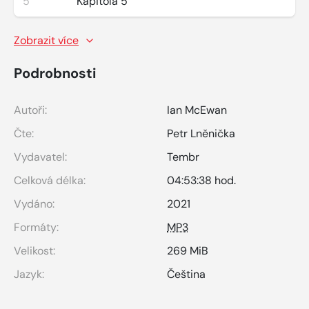
5
Kapitola 5
Zobrazit více
Podrobnosti
Autoři:
Ian McEwan
Čte:
Petr Lněnička
Vydavatel:
Tembr
Celková délka:
04:53:38 hod.
Vydáno:
2021
Formáty:
MP3
Velikost:
269 MiB
Jazyk:
Čeština