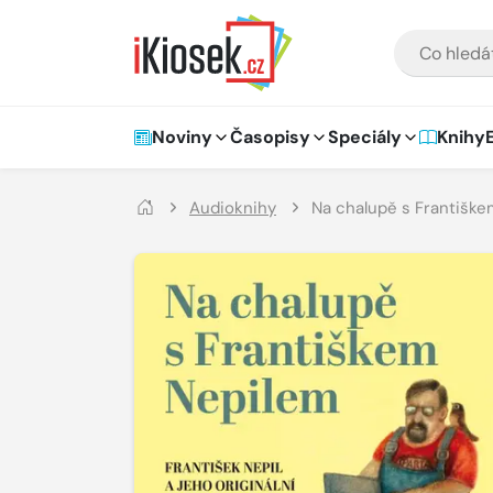
Přejít na hlavní obsah
VYHLEDÁVÁNÍ
Hlavní navigace
Noviny
Časopisy
Speciály
Knihy
Audioknihy
Na chalupě s Františk