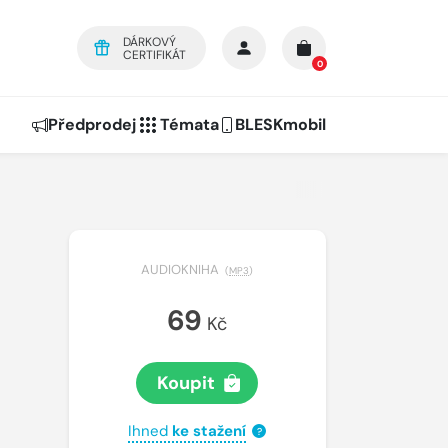
DÁRKOVÝ
CERTIFIKÁT
0
Předprodej
Témata
BLESKmobil
AUDIOKNIHA
(
MP3
)
69
Kč
Koupit
Ihned
ke stažení
?