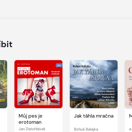
íbit
Přehrát
Přehrát
P
ukázku
ukázku
u
Můj pes je
Jak táhla mračna
M
erotoman
Jan Zlatohlávek
Bohuš Balajka
A