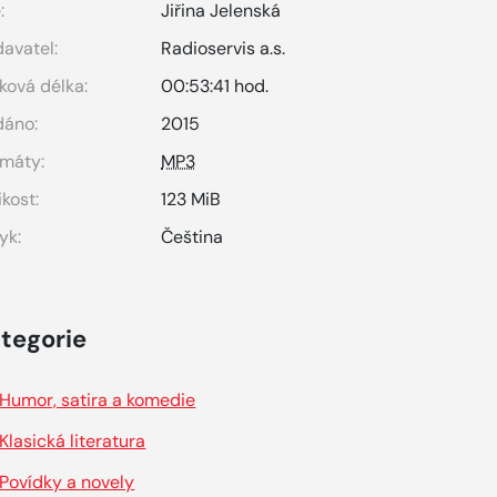
:
Jiřina Jelenská
avatel:
Radioservis a.s.
ková délka:
00:53:41 hod.
dáno:
2015
máty:
MP3
ikost:
123 MiB
yk:
Čeština
tegorie
Humor, satira a komedie
Klasická literatura
Povídky a novely