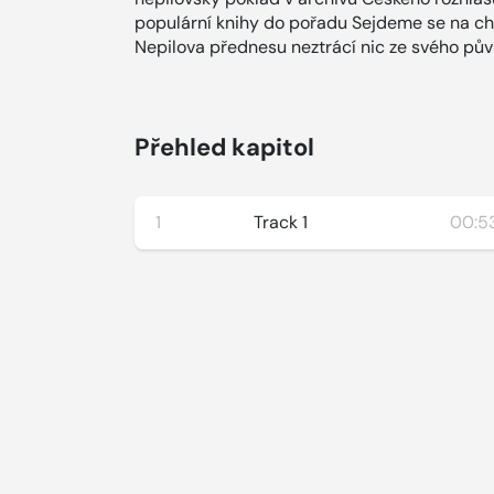
populární knihy do pořadu Sejdeme se na cha
Nepilova přednesu neztrácí nic ze svého pů
Přehled kapitol
1
Track 1
00:53