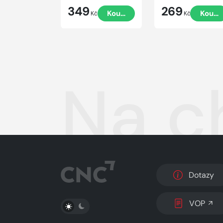
349
269
Koupit
Koupi
Kč
Kč
Na c
Dotazy
PŘEPNOUT SVĚTLÝ/TMAVÝ REŽIM
VOP