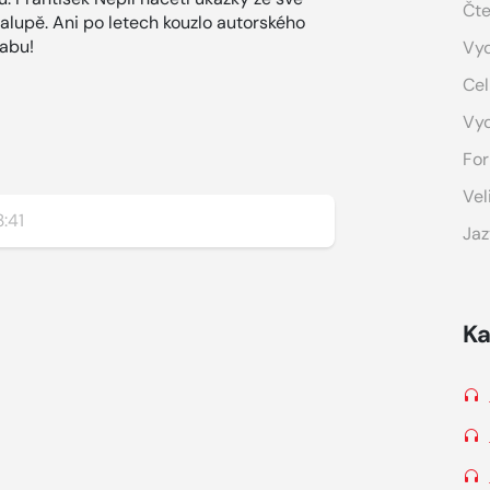
Čte
lupě. Ani po letech kouzlo autorského
vabu!
Vyd
Cel
Vy
For
Vel
:41
Jaz
Ka