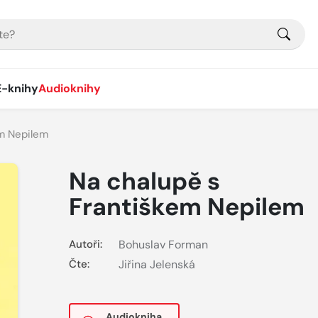
E-knihy
Audioknihy
em Nepilem
Na chalupě s
Františkem Nepilem
Autoři:
Bohuslav Forman
Čte:
Jiřina Jelenská
Audiokniha