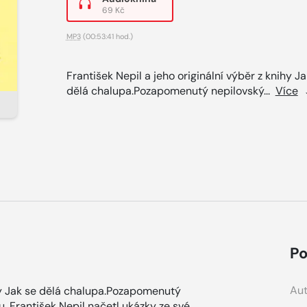
69 Kč
MP3
(00:53:41 hod.)
František Nepil a jeho originální výběr z knihy Ja
dělá chalupa.Pozapomenutý nepilovský...
Více
Po
Aut
ihy Jak se dělá chalupa.Pozapomenutý
. František Nepil načetl ukázky ze své