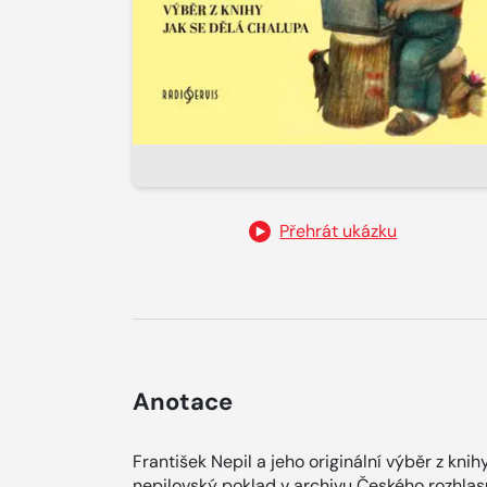
Přehrát ukázku
Anotace
František Nepil a jeho originální výběr z kn
nepilovský poklad v archivu Českého rozhlasu