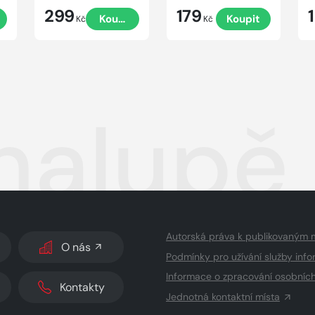
299
179
t
Koupit
Koupit
Kč
Kč
halupě
Autorská práva k publikovaným 
O nás
Podmínky pro užívání služby info
Informace o zpracování osobníc
Kontakty
Jednotná kontaktní místa