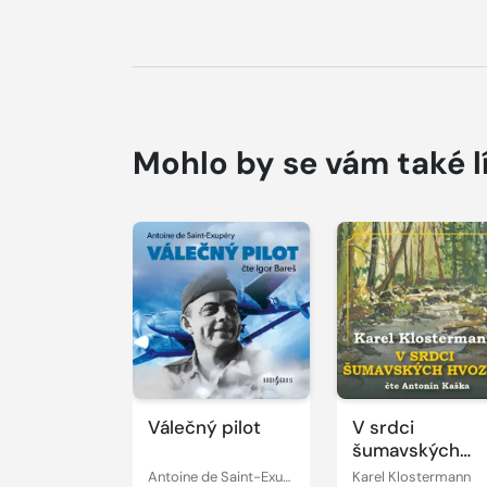
Mohlo by se vám také l
Přehrát
Přehrát
ukázku
ukázku
Válečný pilot
V srdci
šumavských
hvozdů
Antoine de Saint-Exupéry
Karel Klostermann