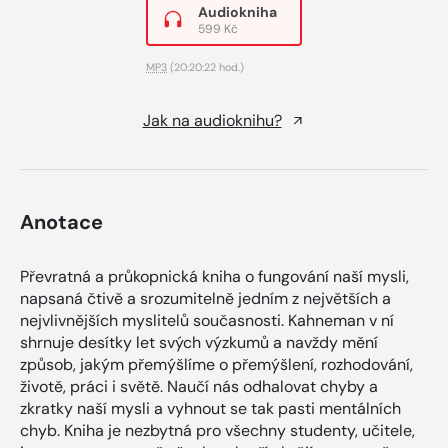
Audiokniha
599 Kč
MP3
(20:20:22 hod.)
Jak na audioknihu?
Anotace
Převratná a průkopnická kniha o fungování naší mysli,
napsaná čtivě a srozumitelně jedním z největších a
nejvlivnějších myslitelů současnosti. Kahneman v ní
shrnuje desítky let svých výzkumů a navždy mění
způsob, jakým přemýšlíme o přemýšlení, rozhodování,
životě, práci i světě. Naučí nás odhalovat chyby a
zkratky naší mysli a vyhnout se tak pasti mentálních
chyb. Kniha je nezbytná pro všechny studenty, učitele,