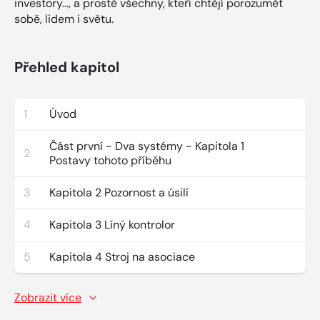
investory..., a prostě všechny, kteří chtějí porozumět
sobě, lidem i světu.
Přehled kapitol
1
Úvod
Část první - Dva systémy - Kapitola 1
2
Postavy tohoto příběhu
3
Kapitola 2 Pozornost a úsilí
4
Kapitola 3 Líný kontrolor
5
Kapitola 4 Stroj na asociace
Zobrazit více