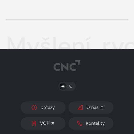
Myšlení, ry
PŘEPNOUT SVĚTLÝ/TMAVÝ REŽIM
Dotazy
O nás
VOP
Kontakty