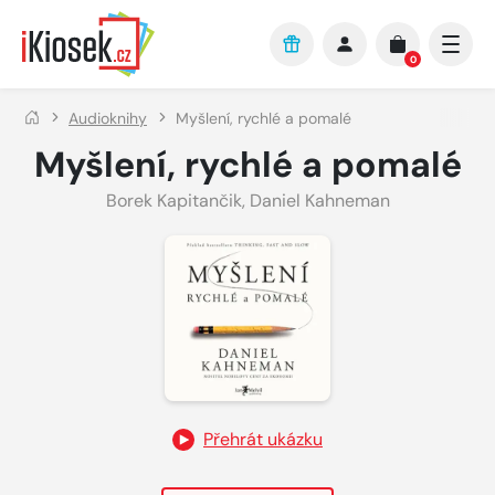
Přejít na hlavní obsah
0
Audioknihy
Myšlení, rychlé a pomalé
Myšlení, rychlé a pomalé
Borek Kapitančik
,
Daniel Kahneman
Přehrát ukázku