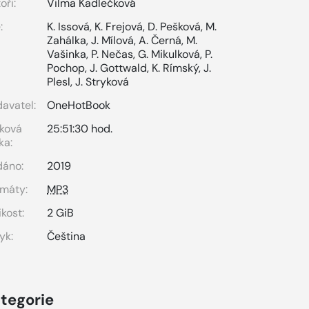
oři:
Vilma Kadlečková
:
K. Issová
,
K. Frejová
,
D. Pešková
,
M.
Zahálka
,
J. Mílová
,
A. Černá
,
M.
Vašinka
,
P. Nečas
,
G. Mikulková
,
P.
Pochop
,
J. Gottwald
,
K. Rímský
,
J.
Plesl
,
J. Stryková
avatel:
OneHotBook
ková
25:51:30 hod.
ka:
dáno:
2019
máty:
MP3
ikost:
2 GiB
yk:
Čeština
tegorie