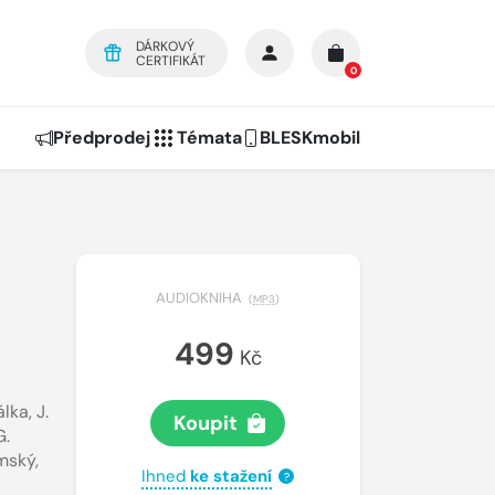
DÁRKOVÝ
CERTIFIKÁT
0
Předprodej
Témata
BLESKmobil
AUDIOKNIHA
(
MP3
)
499
Kč
álka
,
J.
Koupit
G.
ímský
,
Ihned
ke stažení
?