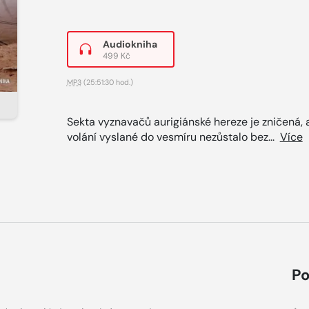
Audiokniha
499 Kč
MP3
(25:51:30 hod.)
Sekta vyznavačů aurigiánské hereze je zničená, 
volání vyslané do vesmíru nezůstalo bez...
Více
Po