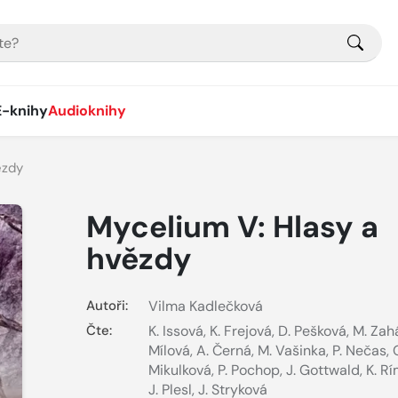
E-knihy
Audioknihy
ězdy
Mycelium V: Hlasy a
hvězdy
Autoři:
Vilma Kadlečková
Čte:
K. Issová
,
K. Frejová
,
D. Pešková
,
M. Zah
Mílová
,
A. Černá
,
M. Vašinka
,
P. Nečas
,
Mikulková
,
P. Pochop
,
J. Gottwald
,
K. R
J. Plesl
,
J. Stryková