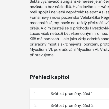
Sekta vyznavačů aurigiánské hereze je zničen
nezůstalo bez následků. Hvězdovládci – wëtrë
měli spojit i největší nepřátelé: telepat Aš~
Fomalhiwy i nová pozemská Velekněžka Regen
mocenské zájmy, navíc ne každý překročí svů
přeje. A čím častěji se o příchodu Hvězdovlád
Lucas však netouží být všemocným hrdinou. S
Klíč má nadosah – ale jako vždy odmítá snad
přízračný most a skrz největší ponížení, proto
Mycelium, VI. pokračování Mycelium VI: Vrst
připravujeme.
Přehled kapitol
1
Svátost proměny, část 1
2
Svátost proměny, část 2