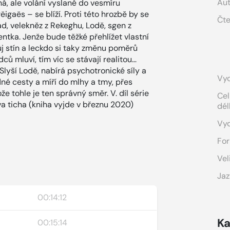
Aut
á, ale volání vyslané do vesmíru
igaës – se blíží. Proti této hrozbě by se
Čte
šád, velekněz z Rekeghu, Lodě, sgen z
tka. Jenže bude těžké přehlížet vlastní
j stín a leckdo si taky změnu poměrů
ců mluví, tím víc se stávají realitou…
lyší Lodě, nabírá psychotronické síly a
Vyd
né cesty a míří do mlhy a tmy, přes
že tohle je ten správný směr. V. díl série
Cel
va ticha (kniha vyjde v březnu 2020)
dél
Vy
For
Vel
Jaz
00:14:12
Ka
00:15:14