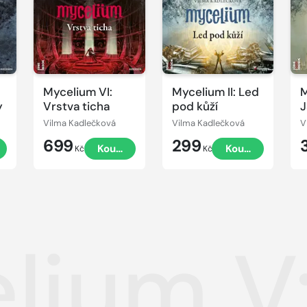
Mycelium VI:
Mycelium II: Led
M
y
Vrstva ticha
pod kůží
J
Vilma Kadlečková
Vilma Kadlečková
V
699
299
t
Koupit
Koupit
Kč
Kč
lium V: