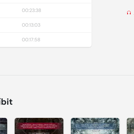
00:23:38
00:13:03
00:17:58
íbit
Přehrát
Přehrát
ukázku
ukázku