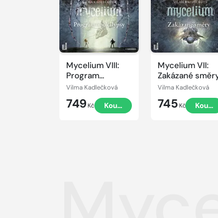
Mycelium VIII:
Mycelium VII:
Program
Zakázané směr
apokalypsy
Vilma Kadlečková
Vilma Kadlečková
749
745
Koupit
Koupi
Kč
Kč
Myce