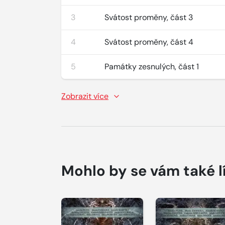
3
Svátost proměny, část 3
4
Svátost proměny, část 4
5
Památky zesnulých, část 1
Zobrazit více
Mohlo by se vám také l
Přehrát
Přehrát
ukázku
ukázku