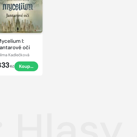
ycelium I:
antarové oči
ilma Kadlečková
333
Koupit
Kč
 Hlasy