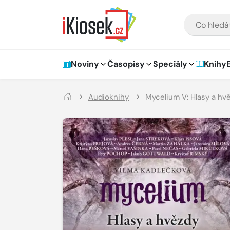
Přejít na hlavní obsah
VYHLEDÁVÁNÍ
Hlavní navigace
Noviny
Časopisy
Speciály
Knihy
Audioknihy
Mycelium V: Hlasy a hv