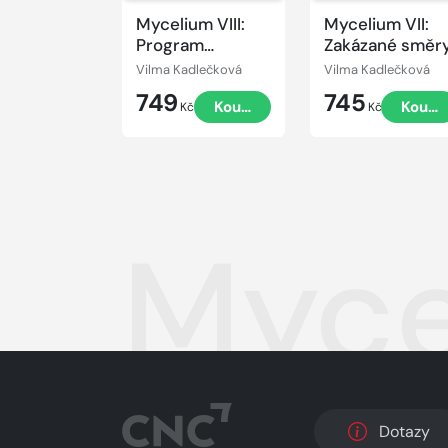
Mycelium VIII:
Mycelium VII:
Program
Zakázané směr
apokalypsy
Vilma Kadlečková
Vilma Kadlečková
749
745
Koupit
Koupi
Kč
Kč
Mycel
Dotazy