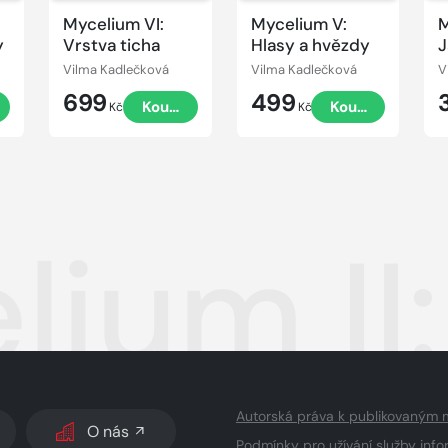
Mycelium VI:
Mycelium V:
M
y
Vrstva ticha
Hlasy a hvězdy
J
Vilma Kadlečková
Vilma Kadlečková
V
699
499
t
Koupit
Koupit
Kč
Kč
ium II
Autorská práva k publikovaným 
O nás
Podmínky pro užívání služby info