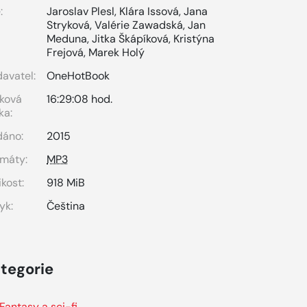
:
Jaroslav Plesl
,
Klára Issová
,
Jana
Stryková
,
Valérie Zawadská
,
Jan
Meduna
,
Jitka Škápíková
,
Kristýna
Frejová
,
Marek Holý
avatel:
OneHotBook
ková
16:29:08 hod.
ka:
dáno:
2015
máty:
MP3
ikost:
918 MiB
yk:
Čeština
tegorie
Fantasy a sci-fi