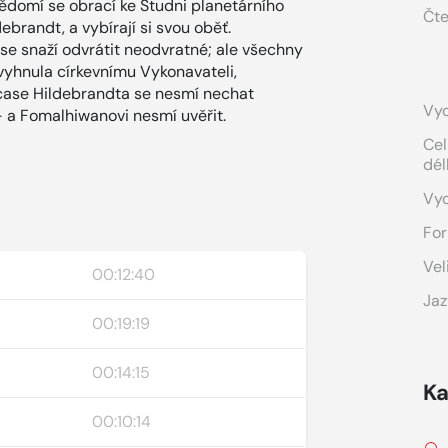
vědomí se obrací ke Studni planetárního
Čte
ebrandt, a vybírají si svou oběť.
se snaží odvrátit neodvratné; ale všechny
e vyhnula církevnímu Vykonavateli,
ucase Hildebrandta se nesmí nechat
Vyd
– a Fomalhiwanovi nesmí uvěřit.
Cel
dél
Vy
For
Vel
00:12:40
Jaz
00:19:19
00:14:15
Ka
00:10:14