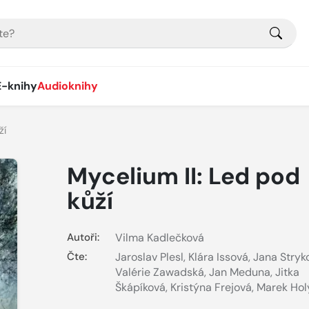
E-knihy
Audioknihy
ží
Mycelium II: Led pod
kůží
Autoři:
Vilma Kadlečková
Čte:
Jaroslav Plesl
,
Klára Issová
,
Jana Stryk
Valérie Zawadská
,
Jan Meduna
,
Jitka
Škápíková
,
Kristýna Frejová
,
Marek Hol