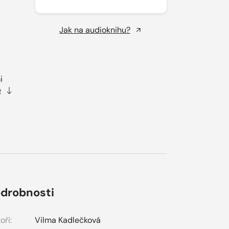
Jak na audioknihu?
i
e
drobnosti
oři:
Vilma Kadlečková