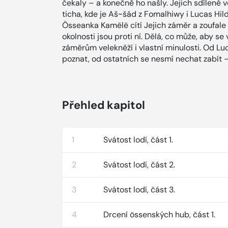
čekaly – a konečně ho našly. Jejich sdílené 
ticha, kde je Aš~šád z Fomalhiwy i Lucas Hild
Össeanka Kamëlë cítí Jejich záměr a zoufale 
okolnosti jsou proti ní. Dělá, co může, aby s
záměrům velekněží i vlastní minulosti. Od L
poznat, od ostatních se nesmí nechat zabít 
Přehled kapitol
1
Svátost lodí, část 1.
2
Svátost lodí, část 2.
3
Svátost lodí, část 3.
4
Drcení össenských hub, část 1.