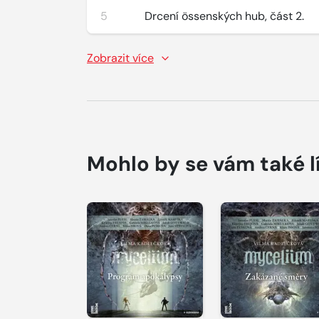
5
Drcení össenských hub, část 2.
Zobrazit více
Mohlo by se vám také l
Přehrát
Přehrát
ukázku
ukázku