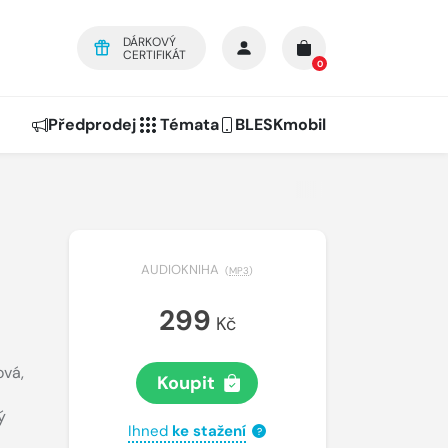
DÁRKOVÝ
CERTIFIKÁT
0
Předprodej
Témata
BLESKmobil
AUDIOKNIHA
(
MP3
)
299
Kč
ová
,
Koupit
ý
Ihned
ke stažení
?