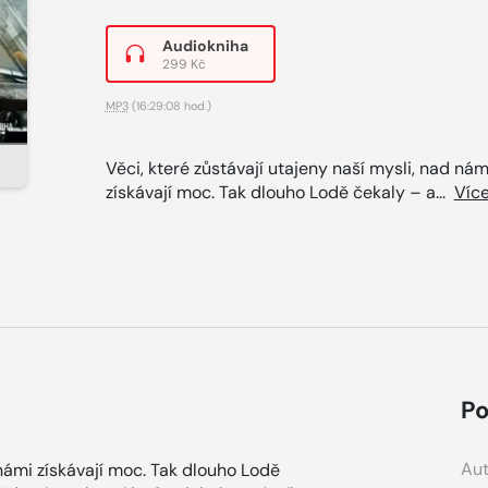
Audiokniha
299 Kč
MP3
(16:29:08 hod.)
Věci, které zůstávají utajeny naší mysli, nad nám
získávají moc. Tak dlouho Lodě čekaly – a...
Víc
Po
Aut
 námi získávají moc. Tak dlouho Lodě