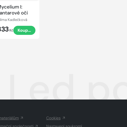
ycelium I:
antarové oči
ilma Kadlečková
333
Koupit
Kč
: Led p
materiálům
Cookies
rmační společnosti
Nastavení soukromí