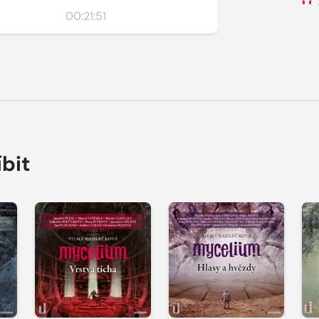
00:21:51
íbit
Přehrát
Přehrát
ukázku
ukázku