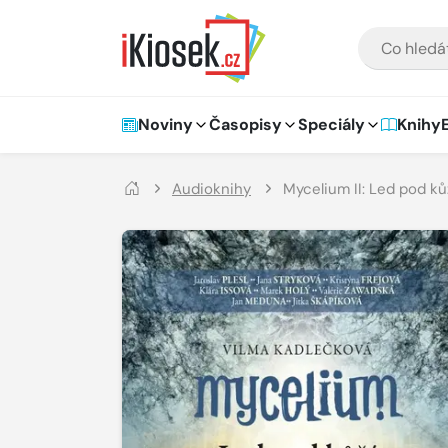
Přejít na hlavní obsah
VYHLEDÁVÁNÍ
Hlavní navigace
Noviny
Časopisy
Speciály
Knihy
Audioknihy
Mycelium II: Led pod ků