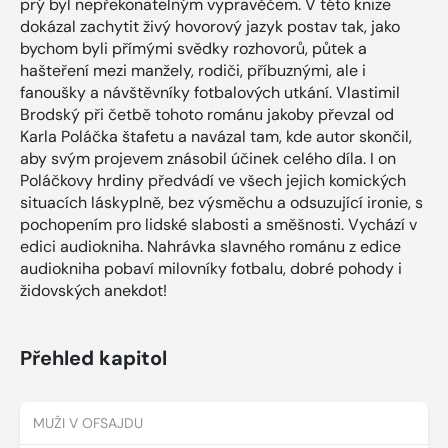
prý byl nepřekonatelným vypravěčem. V této knize
dokázal zachytit živý hovorový jazyk postav tak, jako
bychom byli přímými svědky rozhovorů, půtek a
hašteření mezi manžely, rodiči, příbuznými, ale i
fanoušky a návštěvníky fotbalových utkání. Vlastimil
Brodský při četbě tohoto románu jakoby převzal od
Karla Poláčka štafetu a navázal tam, kde autor skončil,
aby svým projevem znásobil účinek celého díla. I on
Poláčkovy hrdiny předvádí ve všech jejich komických
situacích láskyplně, bez výsměchu a odsuzující ironie, s
pochopením pro lidské slabosti a směšnosti. Vychází v
edici audiokniha. Nahrávka slavného románu z edice
audiokniha pobaví milovníky fotbalu, dobré pohody i
židovských anekdot!
Přehled kapitol
MUŽI V OFSAJDU