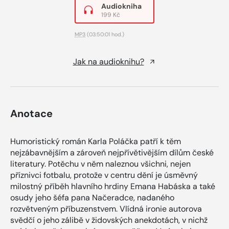
Audiokniha
199 Kč
MP3
(03:50:01 hod.)
Jak na audioknihu?
Anotace
Humoristický román Karla Poláčka patří k těm
nejzábavnějším a zároveň nejpřívětivějším dílům české
literatury. Potěchu v něm naleznou všichni, nejen
příznivci fotbalu, protože v centru dění je úsměvný
milostný příběh hlavního hrdiny Emana Habáska a také
osudy jeho šéfa pana Načeradce, nadaného
rozvětveným příbuzenstvem. Vlídná ironie autorova
svědčí o jeho zálibě v židovských anekdotách, v nichž