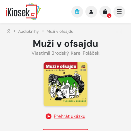
Přejít na hlavní obsah
0
Audioknihy
Muži v ofsajdu
Muži v ofsajdu
Vlastimil Brodský
,
Karel Poláček
Přehrát ukázku