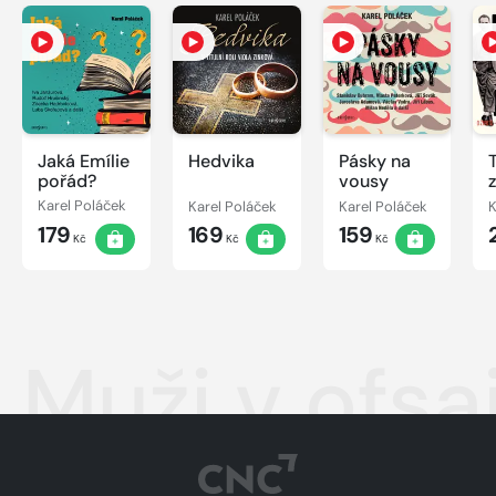
Jaká Emílie
Hedvika
Pásky na
pořád?
vousy
z
Karel Poláček
Karel Poláček
Karel Poláček
K
179
169
159
Kč
Kč
Kč
Muži v ofsa