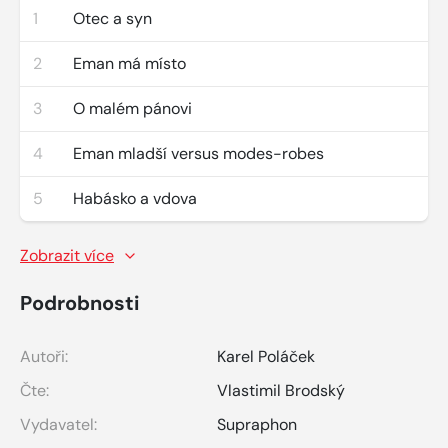
1
Otec a syn
2
Eman má místo
3
O malém pánovi
4
Eman mladší versus modes-robes
5
Habásko a vdova
Zobrazit více
Podrobnosti
Autoři:
Karel Poláček
Čte:
Vlastimil Brodský
Vydavatel:
Supraphon