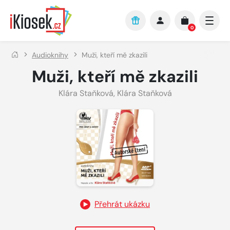
Přejít na hlavní obsah
0
Audioknihy
Muži, kteří mě zkazili
Muži, kteří mě zkazili
Klára Staňková
,
Klára Staňková
Přehrát ukázku