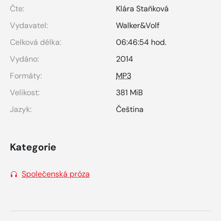
Čte:
Klára Staňková
Vydavatel:
Walker&Volf
Celková délka:
06:46:54 hod.
Vydáno:
2014
Formáty:
MP3
Velikost:
381 MiB
Jazyk:
Čeština
Kategorie
Společenská próza