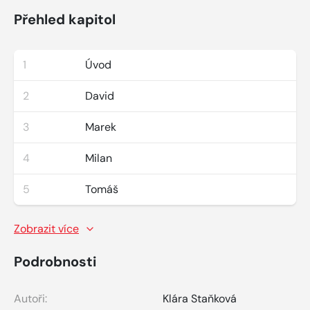
Přehled kapitol
1
Úvod
2
David
3
Marek
4
Milan
5
Tomáš
Zobrazit více
Podrobnosti
Autoři:
Klára Staňková