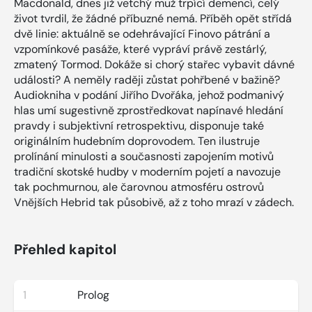
Macdonald, dnes již vetchý muž trpící demencí, celý
život tvrdil, že žádné příbuzné nemá. Příběh opět střídá
dvě linie: aktuálně se odehrávající Finovo pátrání a
vzpomínkové pasáže, které vypráví právě zestárlý,
zmatený Tormod. Dokáže si chorý stařec vybavit dávné
události? A neměly raději zůstat pohřbené v bažině?
Audiokniha v podání Jiřího Dvořáka, jehož podmanivý
hlas umí sugestivně zprostředkovat napínavé hledání
pravdy i subjektivní retrospektivu, disponuje také
originálním hudebním doprovodem. Ten ilustruje
prolínání minulosti a současnosti zapojením motivů
tradiční skotské hudby v moderním pojetí a navozuje
tak pochmurnou, ale čarovnou atmosféru ostrovů
Vnějších Hebrid tak působivě, až z toho mrazí v zádech.
Přehled kapitol
1
Prolog