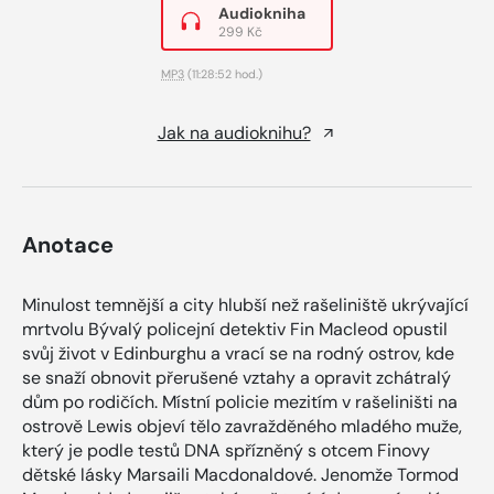
Audiokniha
299 Kč
MP3
(11:28:52 hod.)
Jak na audioknihu?
Anotace
Minulost temnější a city hlubší než rašeliniště ukrývající
mrtvolu Bývalý policejní detektiv Fin Macleod opustil
svůj život v Edinburghu a vrací se na rodný ostrov, kde
se snaží obnovit přerušené vztahy a opravit zchátralý
dům po rodičích. Místní policie mezitím v rašeliništi na
ostrově Lewis objeví tělo zavražděného mladého muže,
který je podle testů DNA spřízněný s otcem Finovy
dětské lásky Marsaili Macdonaldové. Jenomže Tormod