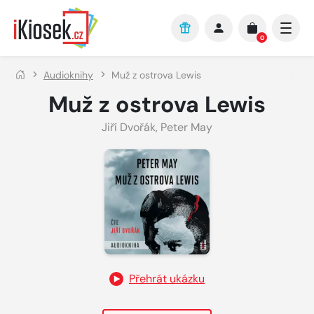
Přejít na hlavní obsah
0
Audioknihy
Muž z ostrova Lewis
Muž z ostrova Lewis
Jiří Dvořák
,
Peter May
Přehrát ukázku