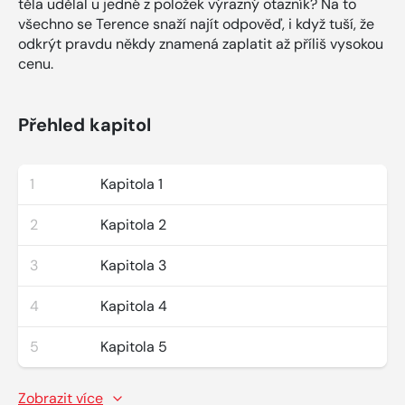
těla udělal u jedné z položek výrazný otazník? Na to
všechno se Terence snaží najít odpověď, i když tuší, že
odkrýt pravdu někdy znamená zaplatit až příliš vysokou
cenu.
Přehled kapitol
1
Kapitola 1
2
Kapitola 2
3
Kapitola 3
4
Kapitola 4
5
Kapitola 5
Zobrazit více