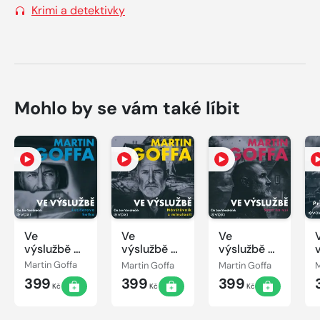
Krimi a detektivky
Mohlo by se vám také líbit
Ve
Ve
Ve
výslužbě -
výslužbě -
výslužbě -
Luciferova
Návštěvník
Smrt na vsi
Martin Goffa
Martin Goffa
Martin Goffa
M
holka
z minulosti
399
399
399
Kč
Kč
Kč