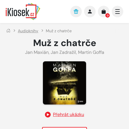
Přejít na hlavní obsah
0
Audioknihy
Muž z chatrče
Muž z chatrče
Jan Maxián
,
Jan Zadražil
,
Martin Goffa
Přehrát ukázku