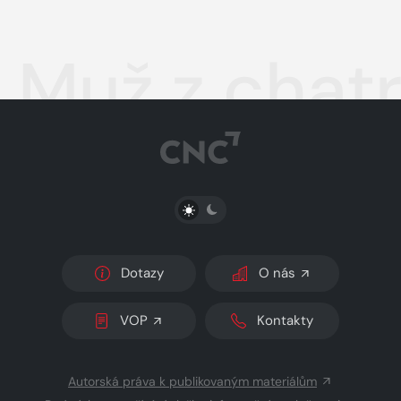
Muž z chat
PŘEPNOUT SVĚTLÝ/TMAVÝ REŽIM
Dotazy
O nás
VOP
Kontakty
Autorská práva k publikovaným materiálům