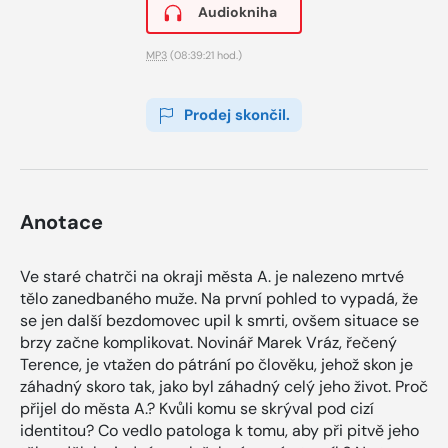
Audiokniha
MP3
(08:39:21 hod.)
Prodej skončil.
Anotace
Ve staré chatrči na okraji města A. je nalezeno mrtvé
tělo zanedbaného muže. Na první pohled to vypadá, že
se jen další bezdomovec upil k smrti, ovšem situace se
brzy začne komplikovat. Novinář Marek Vráz, řečený
Terence, je vtažen do pátrání po člověku, jehož skon je
záhadný skoro tak, jako byl záhadný celý jeho život. Proč
přijel do města A.? Kvůli komu se skrýval pod cizí
identitou? Co vedlo patologa k tomu, aby při pitvě jeho