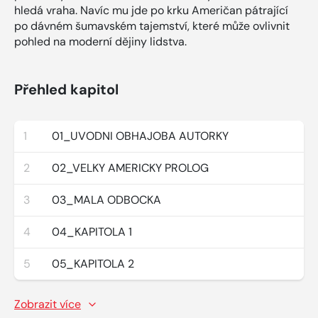
hledá vraha. Navíc mu jde po krku Američan pátrající
po dávném šumavském tajemství, které může ovlivnit
pohled na moderní dějiny lidstva.
Přehled kapitol
1
01_UVODNI OBHAJOBA AUTORKY
2
02_VELKY AMERICKY PROLOG
3
03_MALA ODBOCKA
4
04_KAPITOLA 1
5
05_KAPITOLA 2
Zobrazit více