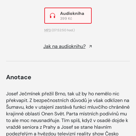
Audiokniha
399 Kč
MP3
(07:52:50 hod.)
Jak na audioknihu?
Anotace
Josef Ječmínek přežil Brno, tak už by ho nemělo nic
překvapit. Z bezpečnostních důvodů je však odklizen na
Šumavu, kde v utajení zastává funkci mluvčího chráněné
krajinné oblasti Onen Svět. Parta místních podivínů mu
to ale moc neusnadňuje. Tím spíš, když v osadě dojde k
vraždě seniora z Prahy a Josef se stane hlavním
podezřelým a hvězdou televizní reality show Česko