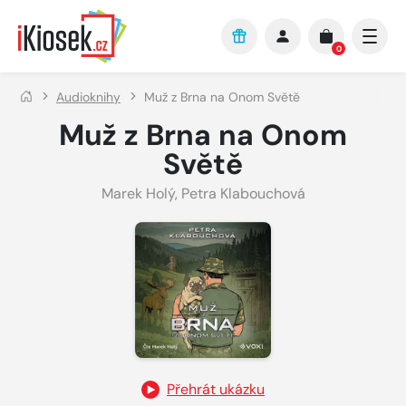
Přejít na hlavní obsah
0
Audioknihy
Muž z Brna na Onom Světě
Muž z Brna na Onom
Světě
Marek Holý
,
Petra Klabouchová
Přehrát ukázku