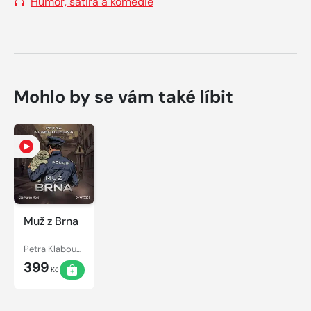
Humor, satira a komedie
Mohlo by se vám také líbit
Muž z Brna
Petra Klabouchová
399
Kč