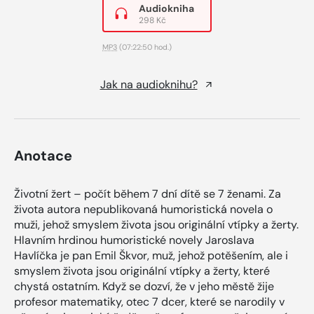
Audiokniha
298 Kč
MP3
(07:22:50 hod.)
Jak na audioknihu?
Anotace
Životní žert – počít během 7 dní dítě se 7 ženami. Za
života autora nepublikovaná humoristická novela o
muži, jehož smyslem života jsou originální vtípky a žerty.
Hlavním hrdinou humoristické novely Jaroslava
Havlíčka je pan Emil Škvor, muž, jehož potěšením, ale i
smyslem života jsou originální vtípky a žerty, které
chystá ostatním. Když se dozví, že v jeho městě žije
profesor matematiky, otec 7 dcer, které se narodily v