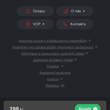
Dotazy
O nás
VOP
Kontakty
Autorská práva k publikovaným materiálům
Podmínky pro užívání služby informační společnosti
Informace o zpracování osobních údajů
Jednotná kontaktní místa
Cookies
Nastavení soukromí
Inzerce
Redakce
© 2026 Copyright
CZECH NEWS CENTER a.s.
a dodavatelé
298
Koupit
Kč
obsahu