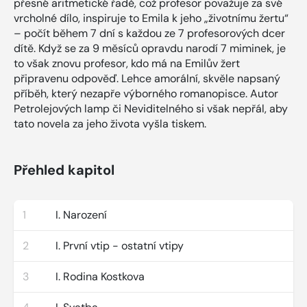
přesné aritmetické řadě, což profesor považuje za své
vrcholné dílo, inspiruje to Emila k jeho „životnímu žertu“
– počít během 7 dní s každou ze 7 profesorových dcer
dítě. Když se za 9 měsíců opravdu narodí 7 miminek, je
to však znovu profesor, kdo má na Emilův žert
připravenu odpověď. Lehce amorální, skvěle napsaný
příběh, který nezapře výborného romanopisce. Autor
Petrolejových lamp či Neviditelného si však nepřál, aby
tato novela za jeho života vyšla tiskem.
Přehled kapitol
1
I. Narození
2
I. První vtip - ostatní vtipy
3
I. Rodina Kostkova