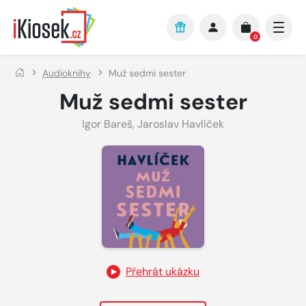
Přejít na hlavní obsah
0
Audioknihy
Muž sedmi sester
Muž sedmi sester
Igor Bareš
,
Jaroslav Havlíček
Přehrát ukázku