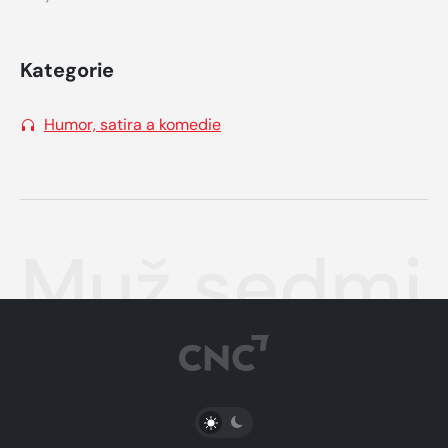
Kategorie
Humor, satira a komedie
Muž sedmi 
PŘEPNOUT SVĚTLÝ/TMAVÝ REŽIM