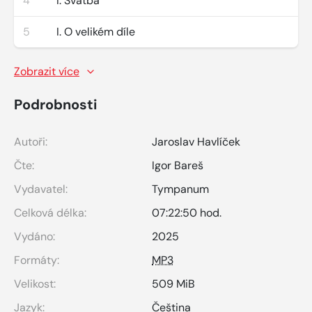
4
I. Svatba
5
I. O velikém díle
Zobrazit více
Podrobnosti
Autoři:
Jaroslav Havlíček
Čte:
Igor Bareš
Vydavatel:
Tympanum
Celková délka:
07:22:50 hod.
Vydáno:
2025
Formáty:
MP3
Velikost:
509 MiB
Jazyk:
Čeština