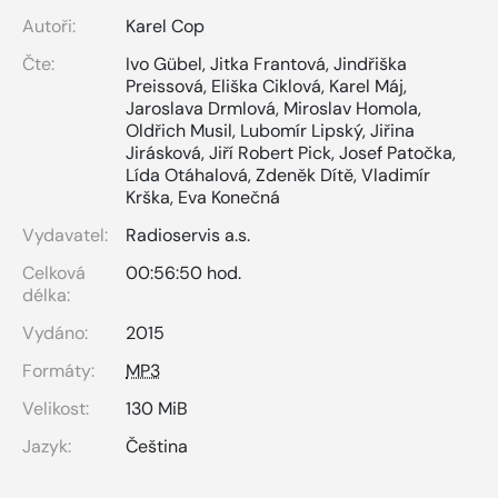
Autoři:
Karel Cop
Čte:
Ivo Gübel
,
Jitka Frantová
,
Jindřiška
Preissová
,
Eliška Ciklová
,
Karel Máj
,
Jaroslava Drmlová
,
Miroslav Homola
,
Oldřich Musil
,
Lubomír Lipský
,
Jiřina
Jirásková
,
Jiří Robert Pick
,
Josef Patočka
,
Lída Otáhalová
,
Zdeněk Dítě
,
Vladimír
Krška
,
Eva Konečná
Vydavatel:
Radioservis a.s.
Celková
00:56:50 hod.
délka:
Vydáno:
2015
Formáty:
MP3
Velikost:
130 MiB
Jazyk:
Čeština