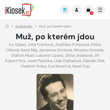
Přejít na hlavní obsah
0
Audioknihy
Muž, po kterém jdou
Muž, po kterém jdou
Ivo Gübel
,
Jitka Frantová
,
Jindřiška Preissová
,
Eliška
Ciklová
,
Karel Máj
,
Jaroslava Drmlová
,
Miroslav Homola
,
Oldřich Musil
,
Lubomír Lipský
,
Jiřina Jirásková
,
Jiří
Robert Pick
,
Josef Patočka
,
Lída Otáhalová
,
Zdeněk Dítě
,
Vladimír Krška
,
Eva Konečná
,
Karel Cop