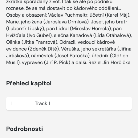
zkrátka spořádaný život. I tak se ale po podniku
roznese, že se má dostavit do kádorvého oddělení...
Osoby a obsazení: Václav Puchmeltr, účetní (Karel Máj),
Marie, jeho žena (Jaroslava Drmlová), Josef, jeho bratr
(Lubomír Lipský), pan Lidral (Miroslav Homola), pan
Hvížďala (Ivo Gübel), slečna Kanadová (Lída Otáhalová),
Olinka (Jitka Frantová), Odrazil, vedoucí kádrové
evidence (Zdeněk Dítě), Věruška, jeho sekretářka (Jiřina
Jirásková), náměstek (Josef Patočka), úředník (Oldřich
Musil), vypravěč (Jiří R. Pick) a další. Režie: Jiří Horčička
Přehled kapitol
1
Track 1
Podrobnosti