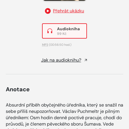
Přehrát ukázku
Audiokniha
99 Kč
MP3
(00:56:50 hod.)
Jak na audioknihu?
Anotace
Absurdní příběh obyčejného úředníka, který se snažil na
sebe příliš neupozorňovat. Václav Puchmeltr je pilným
úředníkem: Osm hodin denně poctivě pracuje, chodí do
průvodů, je členem pěveckého sboru Šumava. Vede