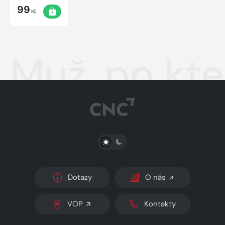
99
Kč
Muž, po kt
PŘEPNOUT SVĚTLÝ/TMAVÝ REŽIM
Dotazy
O nás
VOP
Kontakty