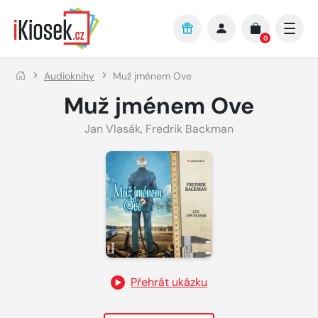
Přejít na hlavní obsah
0
Audioknihy
Muž jménem Ove
Muž jménem Ove
Jan Vlasák
,
Fredrik Backman
Přehrát ukázku