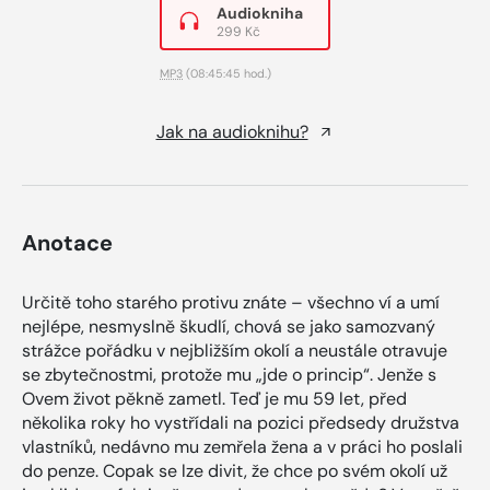
Audiokniha
299 Kč
MP3
(08:45:45 hod.)
Jak na audioknihu?
Anotace
Určitě toho starého protivu znáte – všechno ví a umí
nejlépe, nesmyslně škudlí, chová se jako samozvaný
strážce pořádku v nejbližším okolí a neustále otravuje
se zbytečnostmi, protože mu „jde o princip“. Jenže s
Ovem život pěkně zametl. Teď je mu 59 let, před
několika roky ho vystřídali na pozici předsedy družstva
vlastníků, nedávno mu zemřela žena a v práci ho poslali
do penze. Copak se lze divit, že chce po svém okolí už