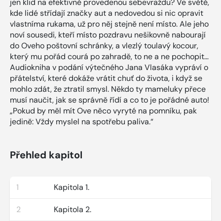
jen klid na efektivně provedenou sebevraždu? Ve světě,
kde lidé střídají značky aut a nedovedou si nic opravit
vlastníma rukama, už pro něj stejně není místo. Ale jeho
noví sousedi, kteří místo pozdravu nešikovně nabourají
do Oveho poštovní schránky, a vlezlý toulavý kocour,
který mu pořád courá po zahradě, to ne a ne pochopit…
Audiokniha v podání výtečného Jana Vlasáka vypráví o
přátelství, které dokáže vrátit chuť do života, i když se
mohlo zdát, že ztratil smysl. Někdo ty mameluky přece
musí naučit, jak se správně řídí a co to je pořádné auto!
„Pokud by měl mít Ove něco vyryté na pomníku, pak
jedině: Vždy myslel na spotřebu paliva.“
Přehled kapitol
1
Kapitola 1.
2
Kapitola 2.