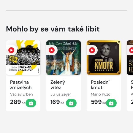
Mohlo by se vám také líbit
Pastvina
Zelený
Poslední
zmizelých
vítěz
kmotr
Václav Erben
Julius Zeyer
Mario Puzo
289
169
599
Kč
Kč
Kč