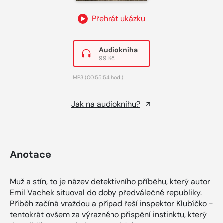
Přehrát ukázku
Audiokniha
99 Kč
MP3
(00:55:54 hod.)
Jak na audioknihu?
Anotace
Muž a stín, to je název detektivního příběhu, který autor
Emil Vachek situoval do doby předválečné republiky.
Příběh začíná vraždou a případ řeší inspektor Klubíčko -
tentokrát ovšem za výrazného přispění instinktu, který