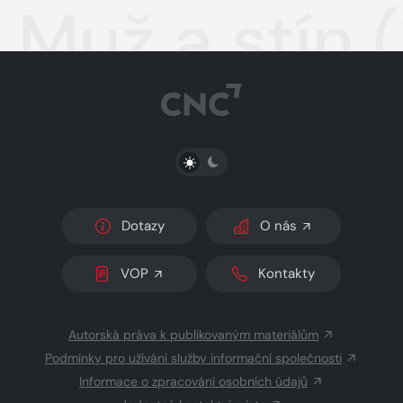
Muž a stín 
PŘEPNOUT SVĚTLÝ/TMAVÝ REŽIM
Dotazy
O nás
VOP
Kontakty
Autorská práva k publikovaným materiálům
Podmínky pro užívání služby informační společnosti
Informace o zpracování osobních údajů