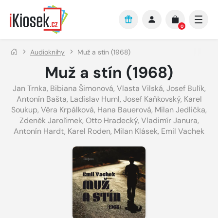
Přejít na hlavní obsah
0
Audioknihy
Muž a stín (1968)
Muž a stín (1968)
Jan Trnka
,
Bibiana Šimonová
,
Vlasta Vilská
,
Josef Bulík
,
Antonín Bašta
,
Ladislav Huml
,
Josef Kaňkovský
,
Karel
Soukup
,
Věra Krpálková
,
Hana Bauerová
,
Milan Jedlička
,
Zdeněk Jarolímek
,
Otto Hradecký
,
Vladimír Janura
,
Antonín Hardt
,
Karel Roden
,
Milan Klásek
,
Emil Vachek