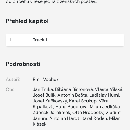
do příběhu vnese jedna z ženských postav...
Přehled kapitol
1
Track 1
Podrobnosti
Autoři:
Emil Vachek
Čte:
Jan Trnka
,
Bibiana Šimonová
,
Vlasta Vilská
,
Josef Bulík
,
Antonín Bašta
,
Ladislav Huml
,
Josef Kaňkovský
,
Karel Soukup
,
Věra
Krpálková
,
Hana Bauerová
,
Milan Jedlička
,
Zdeněk Jarolímek
,
Otto Hradecký
,
Vladimír
Janura
,
Antonín Hardt
,
Karel Roden
,
Milan
Klásek