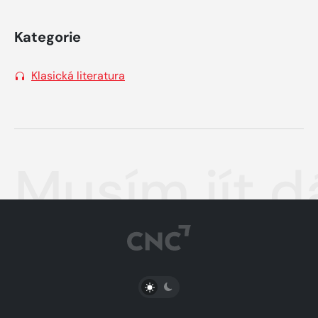
Kategorie
Klasická literatura
Musím jít d
PŘEPNOUT SVĚTLÝ/TMAVÝ REŽIM