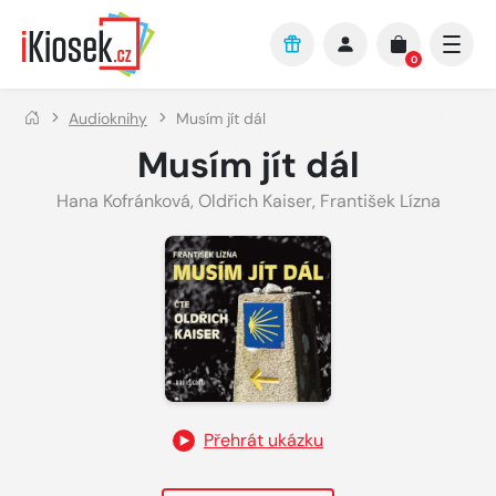
Přejít na hlavní obsah
0
Audioknihy
Musím jít dál
Musím jít dál
Hana Kofránková
,
Oldřich Kaiser
,
František Lízna
Přehrát ukázku