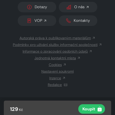
Dotazy
O nás
VOP
Kontakty
Autorská práva k publikovaným materiálům
Podmínky pro užívání služby informační společnosti
Informace o zpracování osobních údajů
Jednotná kontaktní místa
Cookies
Nastavení soukromí
Inzerce
Redakce
© 2026 Copyright
CZECH NEWS CENTER a.s.
a dodavatelé
129
Koupit
Kč
obsahu